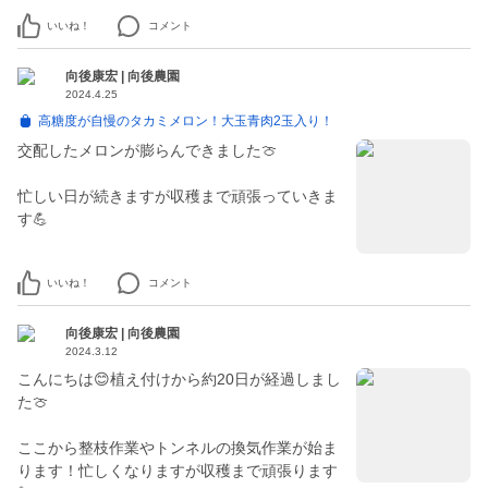
いいね！
コメント
向後康宏 | 向後農園
2024.4.25
高糖度が自慢のタカミメロン！大玉青肉2玉入り！
交配したメロンが膨らんできました🍈
忙しい日が続きますが収穫まで頑張っていきま
す💪
いいね！
コメント
向後康宏 | 向後農園
2024.3.12
こんにちは😊植え付けから約20日が経過しまし
た🍈
ここから整枝作業やトンネルの換気作業が始ま
ります！忙しくなりますが収穫まで頑張ります