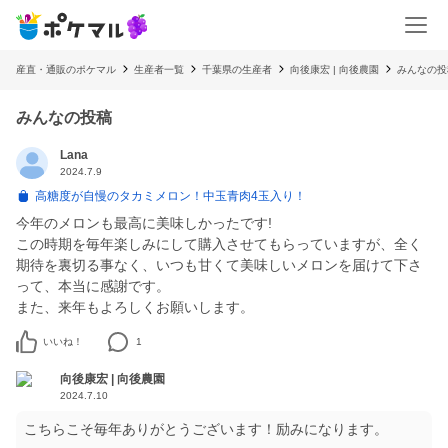
産直・通販のポケマル
生産者一覧
千葉県の生産者
向後康宏 | 向後農園
みんなの投
みんなの投稿
Lana
2024.7.9
高糖度が自慢のタカミメロン！中玉青肉4玉入り！
今年のメロンも最高に美味しかったです!
この時期を毎年楽しみにして購入させてもらっていますが、全く
期待を裏切る事なく、いつも甘くて美味しいメロンを届けて下さ
って、本当に感謝です。
また、来年もよろしくお願いします。
いいね！
1
向後康宏 | 向後農園
2024.7.10
こちらこそ毎年ありがとうございます！励みになります。