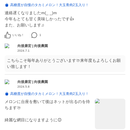
高糖度が自慢のタカミメロン！大玉青肉2玉入り！
連絡遅くなりましたm(_ _)m
今年もとても甘く美味しかったです👍
また、お願いします♫
いいね！
1
向後康宏 | 向後農園
2024.7.1
こちらこそ毎年ありがとうございます🍈来年度もよろしくお願
い致します！
向後康宏 | 向後農園
2024.5.8
高糖度が自慢のタカミメロン！大玉青肉2玉入り！
メロンに台座を敷いて後はネットが出るのを待
ちます🍈