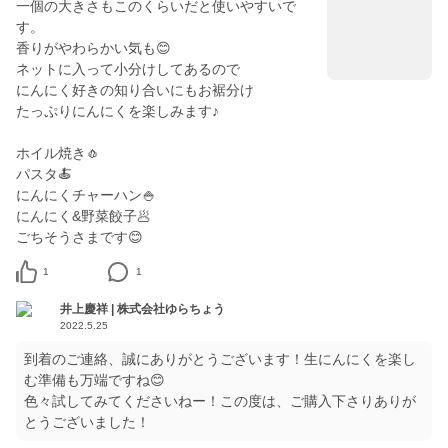
一個の大きさもこのくらいだと使いやすいで
す。
香りがやわらかい気も😊
ネットに入って小分けしてあるので
にんにく好きの知り合いにもお裾分け
たっぷりにんにくを楽しみます♪
ホイル焼き🧄
パスタ🍝
にんにくチャーハン🍚
にんにく&野菜餃子🥟
1
1
井上慶祥 | 株式会社ゆらちょう
2022.5.25
到着のご連絡、誠にありがとうございます！生にんにくを楽し
む準備も万端ですね😊
色々試してみてくださいねー！この度は、ご購入下さりありが
とうございました！