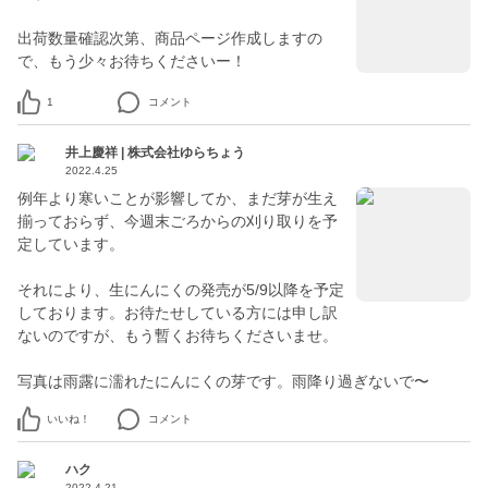
出荷数量確認次第、商品ページ作成しますの
で、もう少々お待ちくださいー！
1
コメント
井上慶祥 | 株式会社ゆらちょう
2022.4.25
例年より寒いことが影響してか、まだ芽が生え
揃っておらず、今週末ごろからの刈り取りを予
定しています。
それにより、生にんにくの発売が5/9以降を予定
しております。お待たせしている方には申し訳
ないのですが、もう暫くお待ちくださいませ。
写真は雨露に濡れたにんにくの芽です。雨降り過ぎないで〜
いいね！
コメント
ハク
2022.4.21