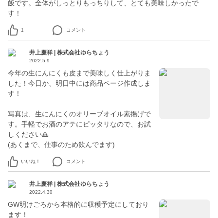
飯です。全体がしっとりもっちりして、とても美味しかったで
す！
1
コメント
井上慶祥 | 株式会社ゆらちょう
2022.5.9
今年の生にんにくも皮まで美味しく仕上がりま
した！今日か、明日中には商品ページ作成しま
す！
写真は、生にんにくのオリーブオイル素揚げで
す。手軽でお酒のアテにピッタリなので、お試
しください🙏
(あくまで、仕事のため飲んでます)
いいね！
コメント
井上慶祥 | 株式会社ゆらちょう
2022.4.30
GW明けごろから本格的に収穫予定にしており
ます！