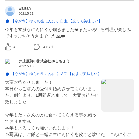
wartan
2022.5.21
【今が旬】ゆらの生にんにく 白宝 【皮まで美味しい】
今年も立派なにんにくが届きました❤️またいろいろ料理が楽しみ
です✨ごちそうさまでした🙏❤️
1
コメント
井上慶祥 | 株式会社ゆらちょう
2022.5.10
【今が旬】ゆらの生にんにく M玉 【皮まで美味しい】
大変お待たせしました！
本日からご購入の受付を始めさせてもらいまし
た。例年より、1週間遅れまして、大変お待たせ
致しました！
今年もたくさんの方に食べてもらえる事を願っ
ております🙏
本年もよろしくお願いいたします！
※写真は、ご飯と一緒に生にんにくを皮ごと炊いた、にんにくご