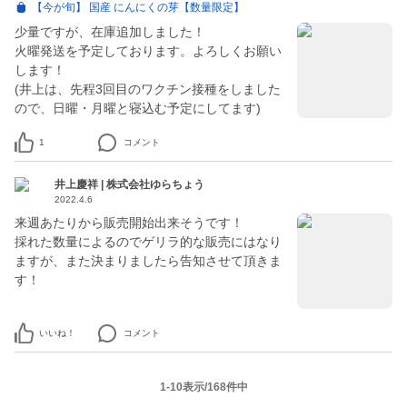
【今が旬】 国産 にんにくの芽【数量限定】
少量ですが、在庫追加しました！
火曜発送を予定しております。よろしくお願い
します！
(井上は、先程3回目のワクチン接種をしました
ので、日曜・月曜と寝込む予定にしてます)
1
コメント
井上慶祥 | 株式会社ゆらちょう
2022.4.6
来週あたりから販売開始出来そうです！
採れた数量によるのでゲリラ的な販売にはなり
ますが、また決まりましたら告知させて頂きま
す！
いいね！
コメント
1-10表示/168件中