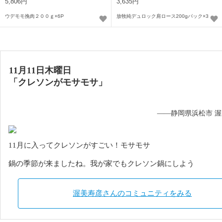
パック
5,806円
3,635円
ウデモモ挽肉２００ｇ×6P
放牧純デュロック肩ロース200gパック×3
11月11日木曜日
「クレソンが
モサモサ
」
——静岡県浜松市 
11月に入ってクレソンがすごい！モサモサ
鍋の季節が来ましたね。我が家でもクレソン鍋にしよう
渥美寿彦さんのコミュニティをみる