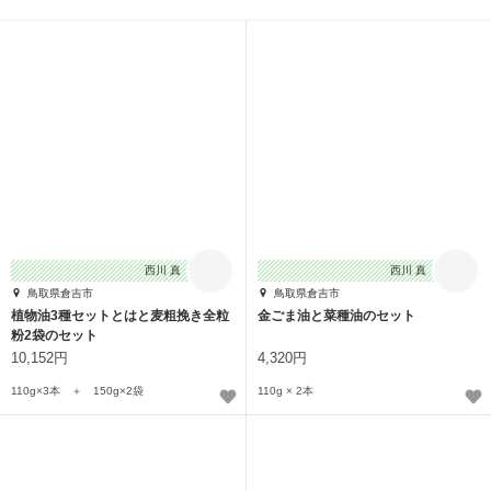
西川 真
西川 真
鳥取県倉吉市
鳥取県倉吉市
植物油3種セットとはと麦粗挽き全粒
金ごま油と菜種油のセット
粉2袋のセット
10,152円
4,320円
110g×3本 ＋ 150g×2袋
110g × 2本