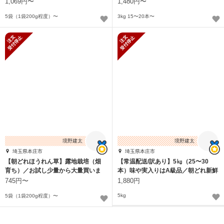
1,069円〜
1,480円〜
5袋（1袋200g程度）〜
3kg 15〜20本〜
新規受付停止
新規受付停止
境野建太
境野建太
埼玉県本庄市
埼玉県本庄市
【朝どれほうれん草】露地栽培（畑
【常温配送/訳あり】5㎏（25〜30
育ち）／お試し少量から大量買いま
本）味や実入りはA級品／朝どれ新鮮
で！ 常温配送
きゅうり
745円〜
1,880円
5kg
5袋（1袋200g程度）〜