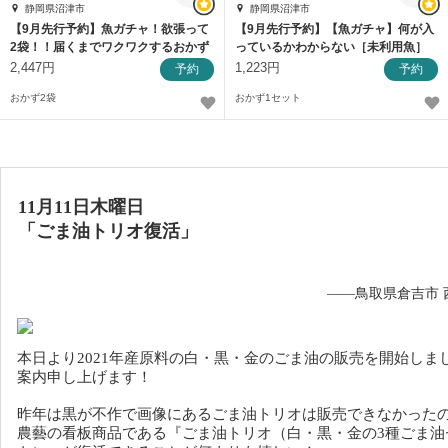
静岡県沼津市
静岡県沼津市
【9月先行予約】魚ガチャ！欲張って
【9月先行予約】【魚ガチャ】何が入
2袋！！届くまでワクワクするおかず
っているかわからない［未利用魚］
【訳あり】
おかず
2,447円
1,223円
予約
予約
おかず2袋
おかず1セット
11月11日木曜日
「ごま油トリオ復活」
——鳥取県倉吉市 
本日より2021年産原料の白・黒・金のごま油の販売を開始しま
案内申し上げます！
昨年は黒が不作で画像にあるごま油トリオは販売できなかった
農藝の看板商品である『ごま油トリオ（白・黒・金の3種ごま油