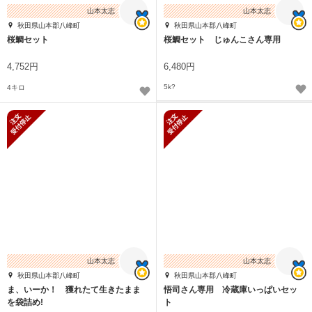
山本太志
山本太志
秋田県山本郡八峰町
秋田県山本郡八峰町
桜鯛セット
桜鯛セット じゅんこさん専用
4,752円
6,480円
5k?
4キロ
新規受付停止
新規受付停止
山本太志
山本太志
秋田県山本郡八峰町
秋田県山本郡八峰町
ま、いーか！ 獲れたて生きたまま
悟司さん専用 冷蔵庫いっぱいセッ
を袋詰め!
ト