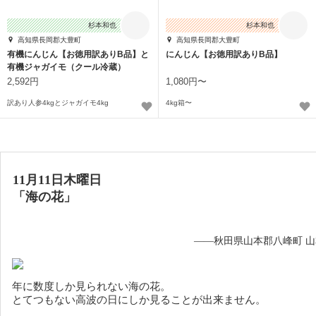
杉本和也
杉本和也
高知県長岡郡大豊町
高知県長岡郡大豊町
有機にんじん【お徳用訳ありB品】と
にんじん【お徳用訳ありB品】
有機ジャガイモ（クール冷蔵）
2,592円
1,080円〜
訳あり人参4kgとジャガイモ4kg
4kg箱〜
11月11日木曜日
「海の花」
——秋田県山本郡八峰町 
年に数度しか見られない海の花。
とてつもない高波の日にしか見ることが出来ません。