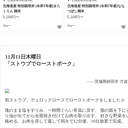
北海道浦河郡浦河町
北海道浦河郡浦河町
北海道産 特別栽培米 (令和7年産)きた
北海道産 特別栽培米 (令和7年産)なな
くりん 精米
つぼし精米
5,184円〜
5,184円〜
5kg〜
5kg〜
11月11日木曜日
「
ストウブ
でローストポーク」
——茨城県鉾田市 方
初ストウブ。
デュロックロースでローストポークをしました☺
塊のまま塩をすりみ、一時間ぐらい常温に戻す。
脂の面を下に
り油が出てから全面焼き付けてお肉を取り出す。
好きな野菜を
絡める。
お肉を戻して蓋して弱火で12分後、10分放置で完成。