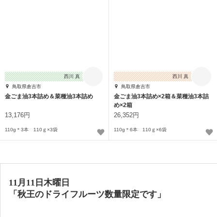
西川 真
西川 真
鳥取県倉吉市
鳥取県倉吉市
金ごま油3本詰め＆菜種油3本詰め
金ごま油3本詰め×2箱＆菜種油3本詰
め×2箱
13,176円
26,352円
110g＊3本 110ｇ×3袋
110g＊6本 110ｇ×6袋
11月11日木曜日
「秋王のドライフルーツ
数量限定です
」