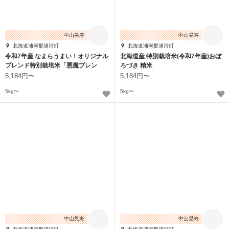
中山晃寿
中山晃寿
北海道浦河郡浦河町
北海道浦河郡浦河町
令和7年産 なまらうまい！オリジナル
北海道産 特別栽培米(令和7年産)おぼ
ブレンド特別栽培米「悪魔ブレン
ろづき 精米
ド」
5,184円〜
5,184円〜
5kg〜
5kg〜
中山晃寿
中山晃寿