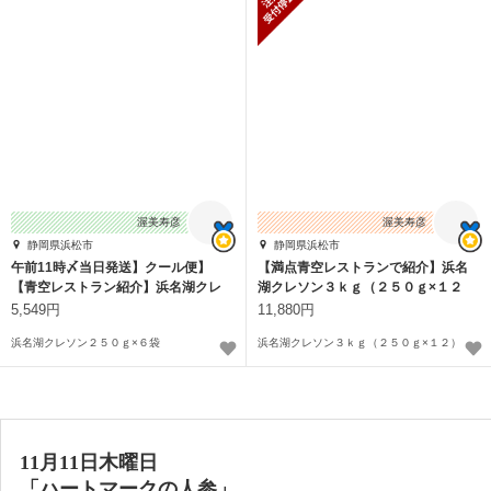
渥美寿彦
渥美寿彦
静岡県浜松市
静岡県浜松市
午前11時〆当日発送】クール便】
【満点青空レストランで紹介】浜名
【青空レストラン紹介】浜名湖クレ
湖クレソン３ｋｇ（２５０ｇ×１２
ソン１.５ｋｇ
袋）
5,549円
11,880円
浜名湖クレソン２５０ｇ×６袋
浜名湖クレソン３ｋｇ（２５０ｇ×１２）
11月11日木曜日
「ハートマークの人参」