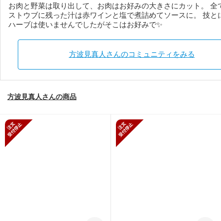
お肉と野菜は取り出して、お肉はお好みの大きさにカット。
全
ストウブに残った汁は赤ワインと塩で煮詰めてソースに。 技と
ハーブは使いませんでしたがそこはお好みで✨
方波見真人さんのコミュニティをみる
方波見真人さんの商品
新規受付停止
新規受付停止