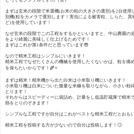
とってもシンプルです💁‍♂️（笑）
まずは玄米の段階で米選機(お米の粒の大きさの選別)を2台使用
別機(粒をカメラで選別します！害虫による被害粒、しらた、異
ど)を使用しています！
なぜ玄米の段階でこの工程をするかといいますと、中山農園の
をより綺麗に美味しく仕上げるためです！
まずはこれが第1条件だと思っています😎
なので精米工程はシンプルにいきます！
精米工程でなぜたくさんの機械を使用したくないかは、粒を痛
を保ちたいからです！🌾⭐️
まずは精米！精米機から出た白米は小米取り機にいきます！
小米取り機は白米についた微量な米糠を取りながら、小さい粒
とります！
それからはスピーディーに袋詰め、計量をし低温貯蔵庫で精米
熱をとりのぞきます！
シンプルな工程ですが自分はこれがベストな精米工程だとおも
精米工程を投稿する方が少ないので自分は投稿します！🙄