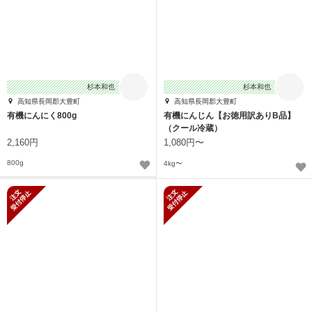
杉本和也
杉本和也
高知県長岡郡大豊町
高知県長岡郡大豊町
有機にんにく800g
有機にんじん【お徳用訳ありB品】
（クール冷蔵）
2,160円
1,080円〜
800g
4kg〜
新規受付停止
新規受付停止