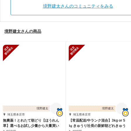
境野建太さんのコミュニティをみる
境野建太さんの商品
新規受付停止
新規受付停止
境野建太
境野建太
埼玉県本庄市
埼玉県本庄市
無農薬！とれたて朝どり【ほうれん
【常温配送/中ランク混合】3kg or 5
草】選べるお試し少量から大量買い
㎏ きゅうり社長の新鮮朝どれきゅう
まで！ 常温配送
り