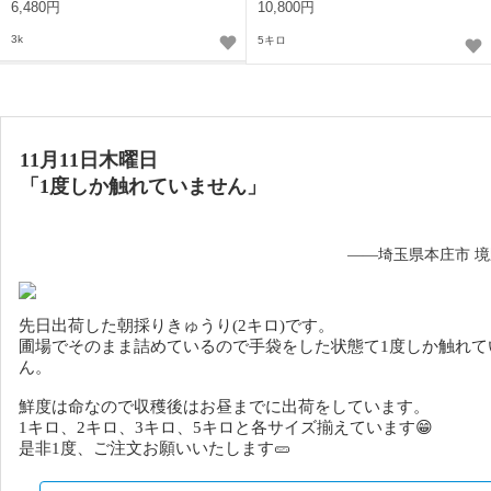
6,480円
10,800円
3k
5キロ
11月11日木曜日
「
1度しか触れていません
」
——埼玉県本庄市 
先日出荷した朝採りきゅうり(2キロ)です。
圃場でそのまま詰めているので手袋をした状態て1度しか触れて
ん。
鮮度は命なので収穫後はお昼までに出荷をしています。
1キロ、2キロ、3キロ、5キロと各サイズ揃えています😁
是非1度、ご注文お願いいたします🥒