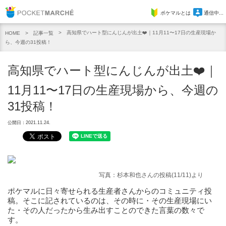
Pocket Marche
ポケマルとは
通信中...
高知県でハート型にんじんが出土❤️｜11月11〜17日の生産現場か
記事一覧
HOME
ら、今週の31投稿！
高知県でハート型にんじんが出土❤️｜
11月11〜17日の生産現場から、今週の
31投稿！
公開日：2021.11.24.
写真：杉本和也さんの投稿(11/11)より
ポケマルに日々寄せられる生産者さんからのコミュニティ投
稿。そこに記されているのは、その時に・その生産現場にい
た・その人だったから生み出すことのできた言葉の数々で
す。