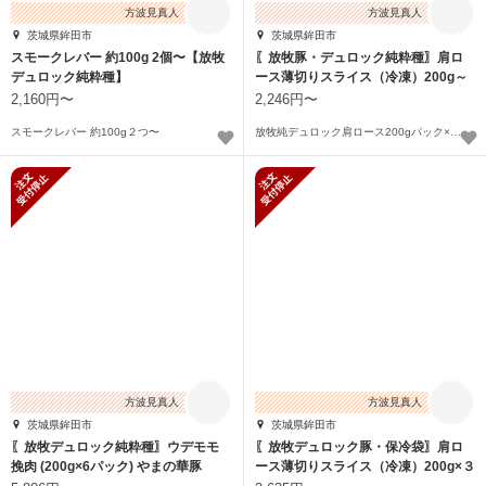
方波見真人
方波見真人
茨城県鉾田市
茨城県鉾田市
スモークレバー 約100g 2個〜【放牧
〖放牧豚・デュロック純粋種〗肩ロ
デュロック純粋種】
ース薄切りスライス（冷凍）200g～
2,160円〜
2,246円〜
スモークレバー 約100g２つ〜
放牧純デュロック肩ロース200gパック×２〜
新規受付停止
新規受付停止
方波見真人
方波見真人
茨城県鉾田市
茨城県鉾田市
〖放牧デュロック純粋種〗ウデモモ
〖放牧デュロック豚・保冷袋〗肩ロ
挽肉 (200g×6パック) やまの華豚
ース薄切りスライス（冷凍）200g×３