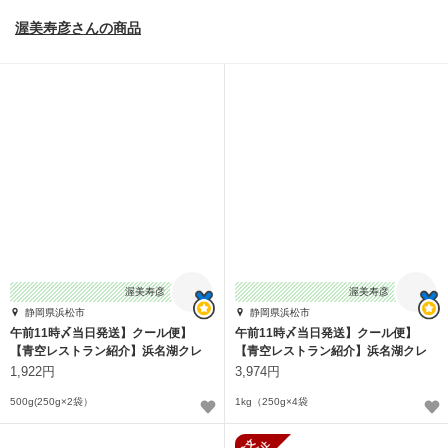
渥美寿彦さんの商品
渥美寿彦
渥美寿彦
静岡県浜松市
静岡県浜松市
午前11時〆当日発送】クール便】
午前11時〆当日発送】クール便】
【青空レストラン紹介】浜名湖クレ
【青空レストラン紹介】浜名湖クレ
ソン５００ｇ
ソン１ｋｇ
1,922円
3,974円
500g(250g×2袋）
1kg（250g×4袋
新規受付停止