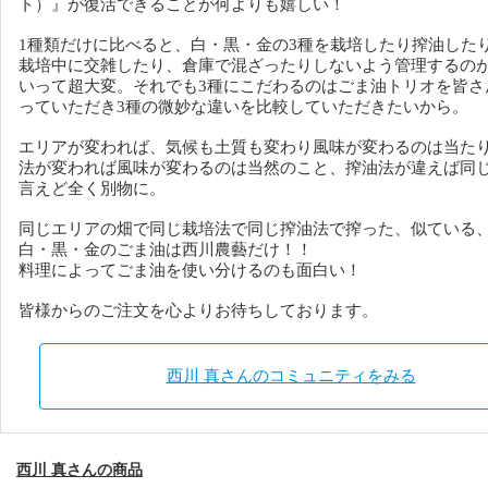
ト）』が復活できることが何よりも嬉しい！
1種類だけに比べると、白・黒・金の3種を栽培したり搾油した
栽培中に交雑したり、倉庫で混ざったりしないよう管理するの
いって超大変。それでも3種にこだわるのはごま油トリオを皆さ
っていただき3種の微妙な違いを比較していただきたいから。
エリアが変われば、気候も土質も変わり風味が変わるのは当た
法が変われば風味が変わるのは当然のこと、搾油法が違えば同
言えど全く別物に。
同じエリアの畑で同じ栽培法で同じ搾油法で搾った、似ている
白・黒・金のごま油は西川農藝だけ！！
料理によってごま油を使い分けるのも面白い！
皆様からのご注文を心よりお待ちしております。
西川 真さんのコミュニティをみる
西川 真さんの商品