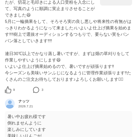
たが、切花と毛叩きによる人口受粉を入念にし
て、写真のように順調に実止まりさせることが
できました😆
5月に一輪摘果をして、そろそろ実の良し悪しや将来性の有無がは
っきりわかるようになって来ました♪いよいよ仕上げ摘果を始めま
す‼️‼️樹上で選抜オーディションするつもりで、要らない実をバン
バン落としていきます‼️‼️
連日30℃以上でかなり蒸し暑いですが、まずは畑の草刈りをして
作業しやすいようにします😆
いよいよ仕上げ摘果始めるので、暑いですが頑張ります‼️
今シーズンも美味いサンふじになるように管理作業頑張ります‼️た
くさんのご注文お待ちしております♪よろしくお願いします🙇‍♂️
9
3
ナッツ
2026.7.21
暑い中お疲れ様です
倒れませんように
楽しみにしています
美味しいりんごが