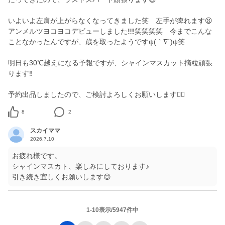
いよいよ左肩が上がらなくなってきました笑 左手が痺れます😫
アンメルツヨコヨコデビューしました‼️‼️笑笑笑笑 今までこんな
ことなかったんですが、歳を取ったようですψ(｀∇´)ψ笑
明日も30℃越えになる予報ですが、シャインマスカット摘粒頑張
ります‼️
予約出品しましたので、ご検討よろしくお願いします🙇‍♂️
8
2
スカイママ
2026.7.10
お疲れ様です。
シャインマスカト、楽しみにしております♪
引き続き宜しくお願いします😌
1-10表示/5947件中