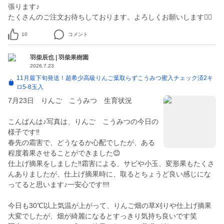
張ります♪
たくさんのご注文お待ちしております。よろしくお願いします🙇‍♂️
10
コメント
羽柴辰也 | 羽柴果樹園
2026.7.23
11月最下旬発送！超希少高級りんご葉取らずこうみつ蜜入チェック済2キ
ロ5-8玉入
7月23日 りんご こうみつ 生育状況
こんばんは♪写真は、りんご こうみつの今日の
様子です‼️
春先の霜害で、どうなるか心配でしたが、ある
程度着果させることができました😊
仕上げ摘果をしました‼️霜害による、サビや小玉、変形果もたくさ
んありましたが、仕上げ摘果時に、取るとちょうど良い感じにな
ってると思います♪一安心です‼️‼️
今日も30℃以上気温が上がって、りんご畑の草刈りや仕上げ摘果
大変でしたが、畑が綺麗になるとすっきり気持ち良いです笑