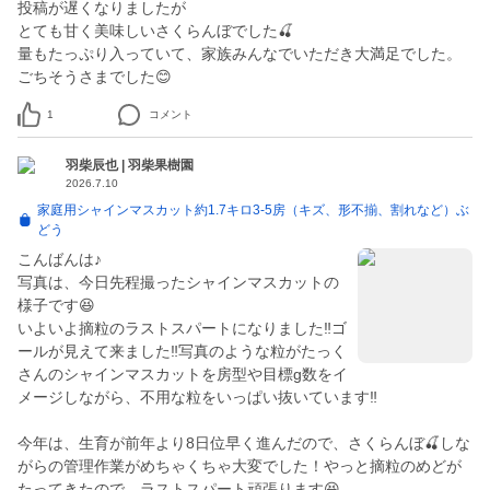
投稿が遅くなりましたが
とても甘く美味しいさくらんぼでした🍒
量もたっぷり入っていて、家族みんなでいただき大満足でした。
1
コメント
羽柴辰也 | 羽柴果樹園
2026.7.10
家庭用シャインマスカット約1.7キロ3-5房（キズ、形不揃、割れなど）ぶ
どう
こんばんは♪
写真は、今日先程撮ったシャインマスカットの
様子です😆
いよいよ摘粒のラストスパートになりました‼️ゴ
ールが見えて来ました‼️写真のような粒がたっく
さんのシャインマスカットを房型や目標g数をイ
メージしながら、不用な粒をいっぱい抜いています‼️
今年は、生育が前年より8日位早く進んだので、さくらんぼ🍒しな
がらの管理作業がめちゃくちゃ大変でした！やっと摘粒のめどが
たってきたので、ラストスパート頑張ります😆