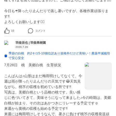
種です❗️まも無く出品しますので、ご検討よろしくお願いします🙇‍♂️
今日も☂️降ったり止んだりで蒸し暑いですが、各種作業頑張りま
す‼️
よろしくお願いします🙇‍♂️
10
コメント
羽柴辰也 | 羽柴果樹園
2026.7.28
季節の白桃 約2キロ5-10個位訳あり規格外だけど美味い！農薬半減栽培
で安心安全
7月28日 桃 美郷白桃 生育状況
こんばんは♪山形はまだ梅雨明けしてなくて、今
週は雨が降ったり止んだりの天気です😂天気見
ながら、桃🍑の収穫を初めている所です‼️
写真は、美郷白桃という品種の桃です。良い感
じに色づいてきて、美味そうになって来ました♪今の時期は、美郷
白桃が始まり、その次はあかつきにリレーする予定です☺️
来週から黄桃の収穫も始める予定です‼️
来週には梅雨明けしそうなんで、暑さに負けず桃🍑の収穫発送頑