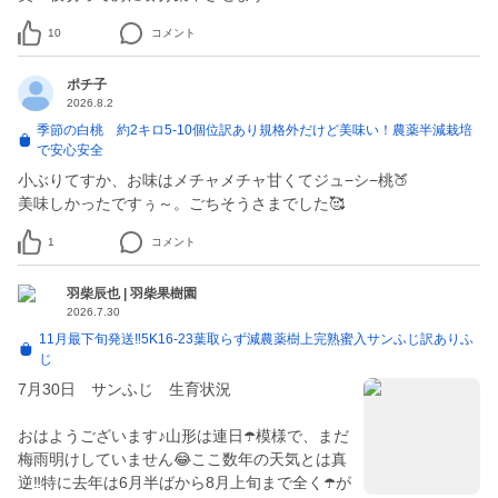
10
コメント
ポチ子
2026.8.2
季節の白桃 約2キロ5-10個位訳あり規格外だけど美味い！農薬半減栽培
で安心安全
小ぶりてすか、お味はメチャメチャ甘くてジュ−シ−桃🍑
美味しかったですぅ～。ごちそうさまでした🥰
1
コメント
羽柴辰也 | 羽柴果樹園
2026.7.30
11月最下旬発送‼️5K16-23葉取らず減農薬樹上完熟蜜入サンふじ訳ありふ
じ
7月30日 サンふじ 生育状況
おはようございます♪山形は連日☂️模様で、まだ
梅雨明けしていません😂ここ数年の天気とは真
逆‼️特に去年は6月半ばから8月上旬まで全く☂️が