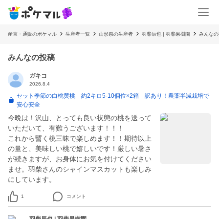
産直・通販のポケマル
生産者一覧
山形県の生産者
羽柴辰也 | 羽柴果樹園
みんなの
みんなの投稿
ガキコ
2026.8.4
セット季節の白桃黄桃 約2キロ5-10個位×2箱 訳あり！農薬半減栽培で
安心安全
今晩は！沢山、とっても良い状態の桃を送って
いただいて、有難うございます！！！
これから暫く桃三昧で楽しめます！！期待以上
の量と、美味しい桃で嬉しいです！厳しい暑さ
が続きますが、お身体にお気を付けてください
ませ。羽柴さんのシャインマスカットも楽しみ
にしています。
1
コメント