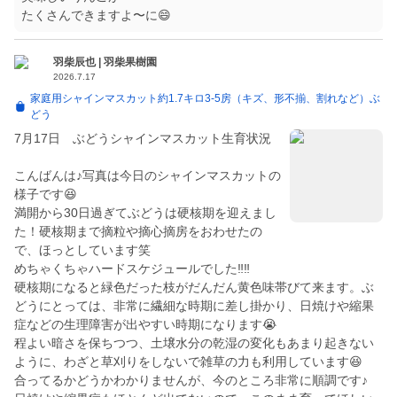
たくさんできますよ〜に😄
羽柴辰也 | 羽柴果樹園
2026.7.17
家庭用シャインマスカット約1.7キロ3-5房（キズ、形不揃、割れなど）ぶ
どう
7月17日 ぶどうシャインマスカット生育状況
こんばんは♪写真は今日のシャインマスカットの
様子です😆
満開から30日過ぎてぶどうは硬核期を迎えまし
た！硬核期まで摘粒や摘心摘房をおわせたの
で、ほっとしています笑
めちゃくちゃハードスケジュールでした‼️‼️
硬核期になると緑色だった枝がだんだん黄色味帯びて来ます。ぶ
どうにとっては、非常に繊細な時期に差し掛かり、日焼けや縮果
症などの生理障害が出やすい時期になります😭
程よい暗さを保ちつつ、土壌水分の乾湿の変化もあまり起きない
ように、わざと草刈りをしないで雑草の力も利用しています😆
合ってるかどうかわかりませんが、今のところ非常に順調です♪