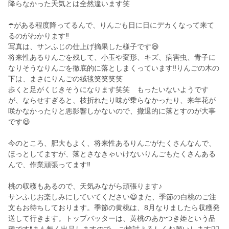
降らなかった天気とは全然違います笑
☂️がある程度降ってるんで、りんごも日に日にデカくなって来て
るのがわかります‼️
写真は、サンふじの仕上げ摘果した様子です😆
将来性あるりんごを残して、小玉や変形、キズ、病害虫、青子に
なりそうなりんごを徹底的に落としまくっています‼️りんごの木の
下は、まさにりんごの絨毯笑笑笑笑
歩くと足がくじきそうになります笑笑 もったいないようです
が、ならせすぎると、枝折れたり味が乗らなかったり、来年花が
咲かなかったりと悪影響しかないので、撤退的に落とすのが大事
です😆
今のところ、肥大もよく、将来性あるりんごがたくさんなんで、
ほっとしてますが、落とさなきゃいけないりんごもたくさんある
んで、作業頑張ってます‼️
桃の収穫もあるので、天気みながら頑張ります♪
サンふじお楽しみにしていてください😆また、季節の白桃のご注
文もお待ちしております。季節の黄桃は、8月なりましたら収穫発
送して行きます。トップバッターは、黄桃のあかつき姫という品