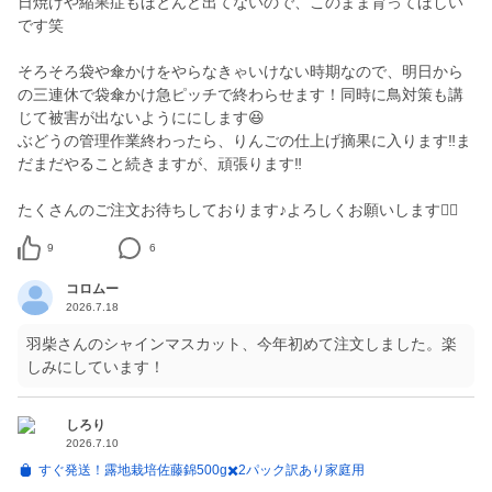
日焼けや縮果症もほとんど出てないので、このまま育ってほしい
です笑
そろそろ袋や傘かけをやらなきゃいけない時期なので、明日から
の三連休で袋傘かけ急ピッチで終わらせます！同時に鳥対策も講
じて被害が出ないようににします😆
ぶどうの管理作業終わったら、りんごの仕上げ摘果に入ります‼️ま
だまだやること続きますが、頑張ります‼️
たくさんのご注文お待ちしております♪よろしくお願いします🙇‍♂️
9
6
コロムー
2026.7.18
羽柴さんのシャインマスカット、今年初めて注文しました。楽
しみにしています！
しろり
2026.7.10
すぐ発送！露地栽培佐藤錦500g✖️2パック訳あり家庭用