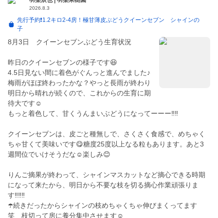
羽柴辰也 | 羽柴果樹園
2026.8.3
先行予約❗️1.2キロ2-4房！極甘薄皮ぶどうクイーンセブン シャインの
子
8月3日 クイーンセブンぶどう生育状況
昨日のクイーンセブンの様子です😆
4.5日見ない間に着色がぐんっと進んでました♪
梅雨がほぼ終わったかな？やっと長雨が終わり
明日から晴れが続くので、これからの生育に期
待大です☺️
もっと着色して、甘くうんまいぶどうになってーーー‼️‼️
クイーンセブンは、皮ごと種無しで、さくさく食感で、めちゃく
ちゃ甘くて美味いです😋糖度25度以上なる粒もあります。あと3
週間位でいけそうだな☺️楽しみ😊
りんご摘果が終わって、シャインマスカットなど摘心できる時期
になって来たから、明日から不要な枝を切る摘心作業頑張りま
す‼️‼️‼️
☂️続きだったからシャインの枝めちゃくちゃ伸びまくってます
笑 枝切って房に養分集中させます☺️