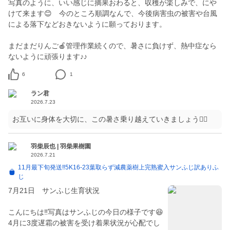
写真のように、いい感じに摘果おわると、収穫が楽しみで、にや
けて来ます😊 今のところ順調なんで、今後病害虫の被害や台風
による落下などおきないように願っております。
まだまだりんご🍎管理作業続くので、暑さに負けず、熱中症なら
ないように頑張ります♪♪
6
1
ラン君
2026.7.23
お互いに身体を大切に、この暑さ乗り越えていきましょう🙋‍♀️
羽柴辰也 | 羽柴果樹園
2026.7.21
11月最下旬発送‼️5K16-23葉取らず減農薬樹上完熟蜜入サンふじ訳ありふ
じ
7月21日 サンふじ生育状況
こんにちは‼️写真はサンふじの今日の様子です😆
4月に3度遅霜の被害を受け着果状況が心配でし