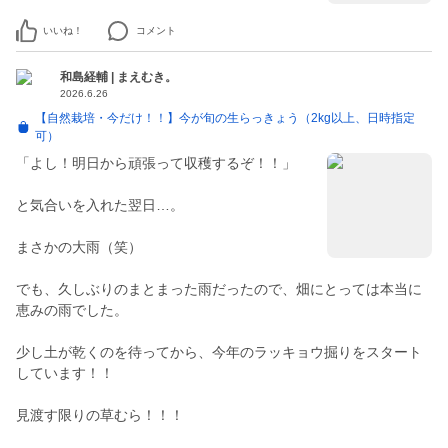
いいね！
コメント
和島経輔 | まえむき。
2026.6.26
【自然栽培・今だけ！！】今が旬の生らっきょう（2kg以上、日時指定
可）
「よし！明日から頑張って収穫するぞ！！」
と気合いを入れた翌日…。
まさかの大雨（笑）
でも、久しぶりのまとまった雨だったので、畑にとっては本当に
恵みの雨でした。
少し土が乾くのを待ってから、今年のラッキョウ掘りをスタート
しています！！
見渡す限りの草むら！！！