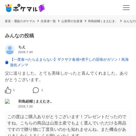
産直・通販のポケマル
生産者一覧
山形県の生産者
和島経輔 | まえむき。
みんなの
みんなの投稿
ちえ
2026.7.30
【一度食べたら止まらない】ザクザク食感×煮干しの旨味がガツン！鳥海
遊佐メンマ
父に送りました。とても美味しかったと喜んでくれました。あり
がとうございます。
1
1
和島経輔 | まえむき。
2026.7.30
この度はご購入ありがとうございます！プレゼントだったので
すね。こちらの商品は山形土産でもよく選んでいただける商品
ですので贈り物に丁度良いのかも知れませんね。また機会があ
りましたらよろしくお願いいたします。