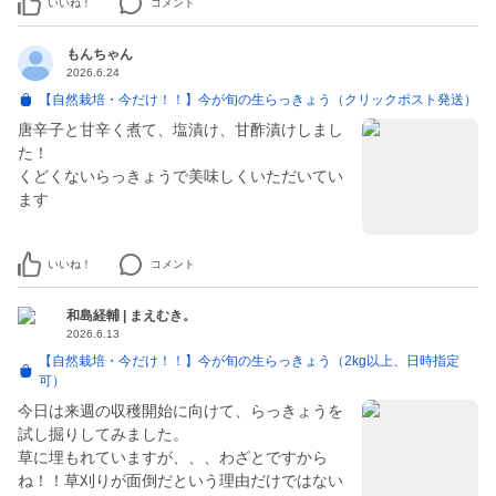
いいね！
コメント
もんちゃん
2026.6.24
【自然栽培・今だけ！！】今が旬の生らっきょう（クリックポスト発送）
唐辛子と甘辛く煮て、塩漬け、甘酢漬けしまし
た！
くどくないらっきょうで美味しくいただいてい
ます
いいね！
コメント
和島経輔 | まえむき。
2026.6.13
【自然栽培・今だけ！！】今が旬の生らっきょう（2kg以上、日時指定
可）
今日は来週の収穫開始に向けて、らっきょうを
試し掘りしてみました。
草に埋もれていますが、、、わざとですから
ね！！草刈りが面倒だという理由だけではない