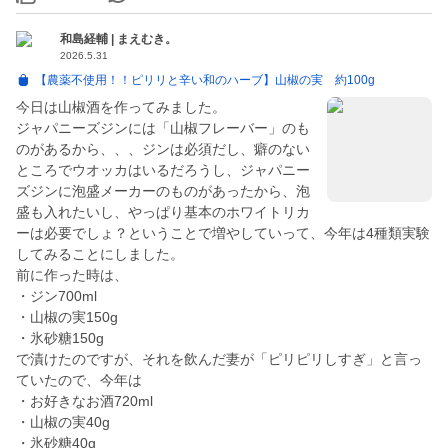
和島経輔 | まえむき。
2026.5.31
【農薬不使用！！ピリリと辛い和のハーブ】山椒の実 約100g
今日は山椒酒を作ってみました。
ジャパニーズジンには「山椒フレーバー」のも
のがあるから、、、ジンは必須だし、癖のない
ところでウオッカはいるだろうし、ジャパニー
ズジンに泡盛メーカーのものがあったから、泡
盛も入れたいし、やっぱり基本のホワイトリカ
ーは必要でしょ？ということで増やしていって、今年は4種類実験
してみることにしました。
前に作った時は、
・ジン700ml
・山椒の実150g
・氷砂糖150g
で漬けたのですが、それを飲んだ妻が「ピリピリしすぎ」と言っ
ていたので、今年は
・お好きなお酒720ml
・山椒の実40g
・氷砂糖40g