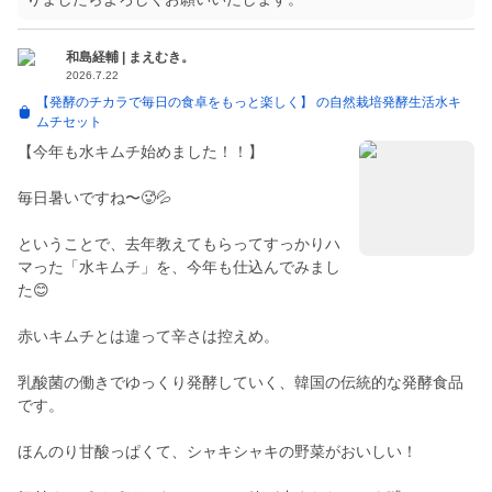
和島経輔 | まえむき。
2026.7.22
【発酵のチカラで毎日の食卓をもっと楽しく】 の自然栽培発酵生活水キ
ムチセット
【今年も水キムチ始めました！！】
毎日暑いですね〜🥵💦
ということで、去年教えてもらってすっかりハ
マった「水キムチ」を、今年も仕込んでみまし
た😊
赤いキムチとは違って辛さは控えめ。
乳酸菌の働きでゆっくり発酵していく、韓国の伝統的な発酵食品
です。
ほんのり甘酸っぱくて、シャキシャキの野菜がおいしい！