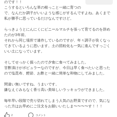
のです！！
こうするといろんな草の根っこと一緒に育つの
で、なんだか調子がいいような感じがするんですよね。あくまで
私が勝手に思っているだけなんですけど。
らっきょうとにんにくにビニールマルチを張って育てるのを辞め
たのが3年前。
それから同じ場所で連作しているのですが、年々調子が良くなっ
てきているように思います。土の団粒化も一気に進んですっごく
いい土になっています。
そしてせっかく掘ったので夕食に食べてみました。
甘酢漬けがポピュラーなのですが、今日は早く食べたいと思った
ので塩昆布、鰹節、お酢と一緒に簡単な和物にしてみました。
間違い無いですね。うまいです。
嫌なえぐみもなく香り高い美味しいラッキョウができました。
毎年早い段階で売り切れてしまう人気のお野菜ですので、気にな
った方はお早めにご注文をお願いいたしま〜〜〜〜す！！！
2
コメント