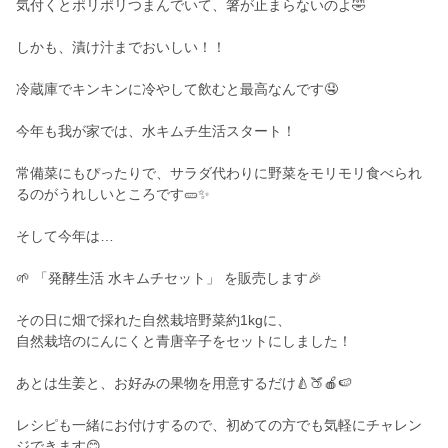
気付くとポリポリつまんでいて、箸が止まらないのよ🤣
しかも、漬け汁までおいしい！！
冷蔵庫でキンキンに冷やして飲むと最高なんです🤤
今年も我が家では、水キムチ生活スタート！
常備菜にもぴったりで、サラダ代わりに野菜をモリモリ食べられ
るのがうれしいところです🥒✨
そして今年は…
🌱 「発酵生活 水キムチセット」 を販売します🎉
その日に畑で採れた自然栽培野菜約1kgに、
自然栽培のにんにくと青唐辛子をセットにしました！
あとは生姜と、お好みの果物を用意するだけ🍐🍑🍎🍉
レシピも一緒にお付けするので、初めての方でも気軽にチャレン
ジできます😊