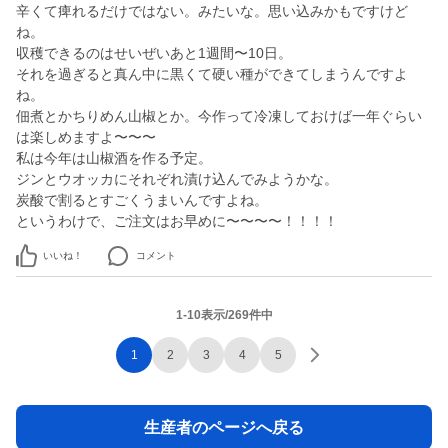
辛くて痺れるだけではない。みたいな。思い込みかもですけど
ね。
収穫できるのはせいぜいあと1週間〜10日。
それを過ぎると真ん中に黒くて硬い種ができてしまうんですよ
ね。
佃煮とかちりめん山椒とか。今作って冷凍しておけば一年ぐらい
は楽しめますよ〜〜〜
私は今年は山椒酒を作る予定。
ジンとウオッカにそれぞれ漬け込んでみようかな。
炭酸で割るとすごくうまいんですよね。
というわけで、ご注文はお早めに〜〜〜〜！！！！
いいね！
コメント
1-10表示/269件中
1
2
3
4
5
生産者のページへ戻る