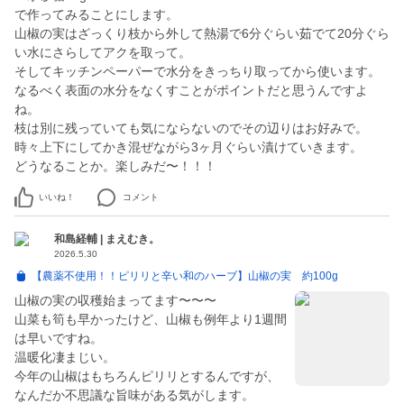
で作ってみることにします。
山椒の実はざっくり枝から外して熱湯で6分ぐらい茹でて20分ぐら
い水にさらしてアクを取って。
そしてキッチンペーパーで水分をきっちり取ってから使います。
なるべく表面の水分をなくすことがポイントだと思うんですよ
ね。
枝は別に残っていても気にならないのでその辺りはお好みで。
時々上下にしてかき混ぜながら3ヶ月ぐらい漬けていきます。
どうなることか。楽しみだ〜！！！
いいね！
コメント
和島経輔 | まえむき。
2026.5.30
【農薬不使用！！ピリリと辛い和のハーブ】山椒の実 約100g
山椒の実の収穫始まってます〜〜〜
山菜も筍も早かったけど、山椒も例年より1週間
は早いですね。
温暖化凄まじい。
今年の山椒はもちろんピリリとするんですが、
なんだか不思議な旨味がある気がします。