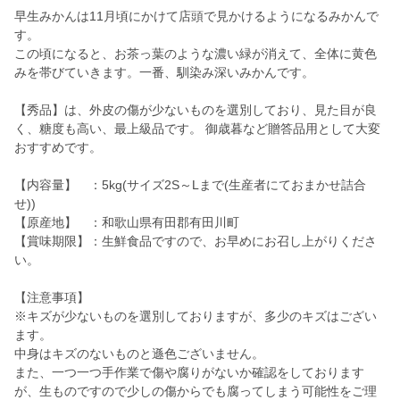
早生みかんは11月頃にかけて店頭で見かけるようになるみかんで
す。
この頃になると、お茶っ葉のような濃い緑が消えて、全体に黄色
みを帯びていきます。一番、馴染み深いみかんです。
【秀品】は、外皮の傷が少ないものを選別しており、見た目が良
く、糖度も高い、最上級品です。 御歳暮など贈答品用として大変
おすすめです。
【内容量】 ：5kg(サイズ2S～Lまで(生産者にておまかせ詰合
せ))
【原産地】 ：和歌山県有田郡有田川町
【賞味期限】：生鮮食品ですので、お早めにお召し上がりくださ
い。
【注意事項】
※キズが少ないものを選別しておりますが、多少のキズはござい
ます。
中身はキズのないものと遜色ございません。
また、一つ一つ手作業で傷や腐りがないか確認をしております
が、生ものですので少しの傷からでも腐ってしまう可能性をご理