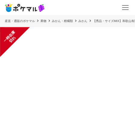
産直・通販のポケマル
果物
みかん・柑橘類
みかん
【秀品・サイズMIX】和歌山有
一
在
庫
切
時
れ