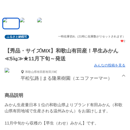
一時在庫切れ（21時に在庫数がリセットされます）
ふるさと納税可
2
【秀品・サイズMIX】和歌山有田産！早生みかん
≪5㎏≫★11月下旬～発送
みんなの投稿を見る
和歌山県有田郡有田川町
平松弘路 | まる隆果樹園（エコファーマー）
商品説明
みかん生産量日本１位の和歌山県よりブランド有田みかん（和歌
山県有田地域で生産される温州みかん）をお届けします。
11月中旬から収穫の【早生（わせ）みかん】です。