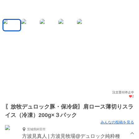
注文受付停止中
2
〖放牧デュロック豚・保冷袋〗肩ロース薄切りスラ
イス（冷凍）200g×３パック
みんなの投稿を見る
茨城県鉾田市
方波見真人 | 方波見牧場@デュロック純粋種