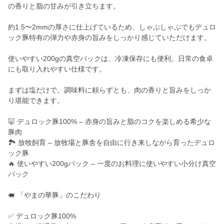
の香りと脂の甘みが引き立ちます。
約1.5〜2mmの厚さに仕上げているため、しゃぶしゃぶでもデュロ
ック豚特有の弾力や赤身の旨みをしっかり感じていただけます。
使いやすい200gの真空パックは、冷凍保存にも便利。日常の食卓
にも取り入れやすい仕様です。
まずは塩だけで。調味料に頼らずとも、肉の香りと旨みをしっか
り堪能できます。
🐷 デュロック豚100% – 赤身の旨みと脂のコクを楽しめる希少な
豚肉
🏞 放牧飼育 – 放牧場と豚舎を自由に行き来しながら育ったデュロ
ック豚
🔥 使いやすい200gパック – 一度のお料理に使いやすい小分け真空
パック
🐖 「やまの華豚」のこだわり
✅ デュロック豚100%