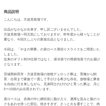
商品説明
こんにちは。方波見牧場です。
出品がなかなか出来ず、申し訳ございませんでした。
方波見牧場一同元気にしておりますが、昨年度から様々なことが
重なり、今回久しぶりの新規出品となりました。
今回は、「やまの華豚」の肩ロース薄切りスライスをご用意いた
しました。
従来のギフトBOX仕様ではなく、保冷袋での簡易包装でのお届け
となります。
茨城県鉾田市・方波見牧場の放牧デュロック豚は、育種から飼
育・出荷まで家族で一貫して手がける希少な存在。放牧場と豚舎
を自由に行き来しながら、兄弟同士のびのびと育った豚は、月に
5〜10頭のみ出荷されています。
肩ロースは、赤身の中に網目状に脂が入り、濃厚な旨みと脂のコ
クをあわせ持った部位。焼きすぎず、さっと火を通すことで、肉