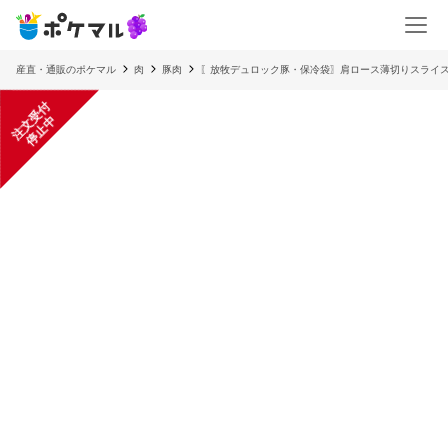
産直・通販のポケマル
肉
豚肉
〖放牧デュロック豚・保冷袋〗肩ロース薄切りスライス（
注
文
受
付
停
止
中