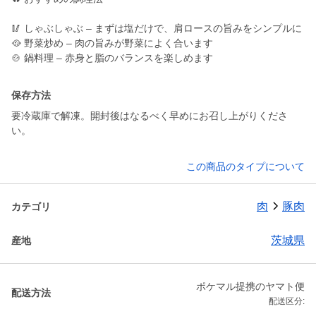
🥢 しゃぶしゃぶ – まずは塩だけで、肩ロースの旨みをシンプルに
🥘 野菜炒め – 肉の旨みが野菜によく合います
🍲 鍋料理 – 赤身と脂のバランスを楽しめます
保存方法
要冷蔵庫で解凍。開封後はなるべく早めにお召し上がりくださ
い。
この商品のタイプについて
肉
豚肉
カテゴリ
茨城県
産地
ポケマル提携のヤマト便
配送方法
配送区分: