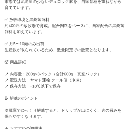
市場では流通量の少ないデュロック豚を、自家育種を重ねながら
育てています。
✅ 放牧環境と黒麹菌飼料
約400坪の放牧場で育成。配合飼料をベースに、自家配合の黒麹菌
飼料を加えています。
✅ 月5〜10頭のみ出荷
生産数が限られているため、数量限定での販売となります。
📦 商品詳細
📍 内容量：200g×3パック（合計600g・真空パック）
📍 配送方法：ヤマト運輸 クール便（冷凍）
📍 保存方法：−18℃以下で保存
📝 解凍のポイント
冷蔵庫でゆっくり解凍すると、ドリップが出にくく、肉の旨みを
保ちやすくなります。
🔥 おすすめの調理法