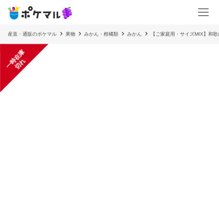
産直・通販のポケマル
果物
みかん・柑橘類
みかん
【ご家庭用・サイズMIX】和歌
一
在
庫
切
時
れ