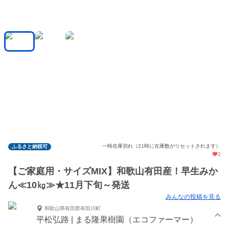
一時在庫切れ（21時に在庫数がリセットされます）
ふるさと納税可
2
【ご家庭用・サイズMIX】和歌山有田産！早生みか
ん≪10㎏≫★11月下旬～発送
みんなの投稿を見る
和歌山県有田郡有田川町
平松弘路 | まる隆果樹園（エコファーマー）