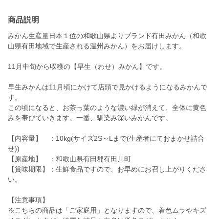
商品説明
みかん生産量日本１位の和歌山県よりブランド有田みかん（和歌
山県有田地域で生産される温州みかん）をお届けします。
11月中旬から収穫の【早生（わせ）みかん】です。
早生みかんは11月頃にかけて店頭で見かけるようになるみかんで
す。
この頃になると、お茶っ葉のような濃い緑が消えて、全体に黄色
みを帯びていきます。一番、馴染み深いみかんです。
【内容量】 ：10kg(サイズ2S～Lまで(生産者にておまかせ詰合
せ))
【原産地】 ：和歌山県有田郡有田川町
【賞味期限】：生鮮食品ですので、お早めにお召し上がりくださ
い。
【注意事項】
※こちらの商品は「ご家庭用」となりますので、着色ムラやキズ