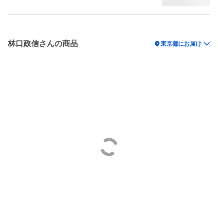
林口政信さんの商品
location_on
東京都にお届け