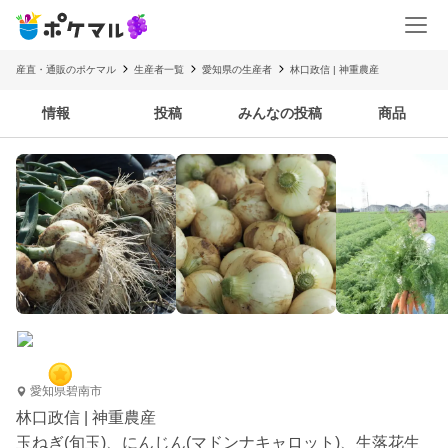
産直・通販のポケマル
生産者一覧
愛知県の生産者
林口政信 | 神重農産
情報
投稿
みんなの投稿
商品
愛知県碧南市
林口政信 | 神重農産
玉ねぎ(旬玉)、にんじん(マドンナキャロット)、生落花生