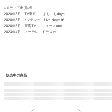
⭐︎メディア出演⭐︎🧅

2020年5月　TV東京　　よじごじdays

2020年5月  フジテレビ　Live News it!

2020年6月　東海TV      ニュースone

2023年4月　メーテレ　ドデスカ

販売中の商品