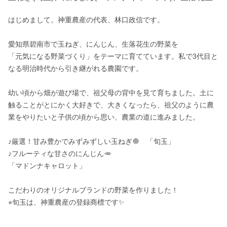
はじめまして。神重農産の代表、林口政信です。

愛知県碧南市で玉ねぎ、にんじん、生落花生の野菜を

「元気になる野菜づくり」をテーマに育てています。私で3代目と
なる明治時代から引き継がれる農園です。

幼い頃から畑が遊び場で、祖父母の背中を見て育ちました。土に
触ることがとにかく大好きで、大きくなったら、祖父のように農
業をやりたいと子供の頃から思い、農業の道に進みました。

♪厳選！甘み豊かでみずみずしい玉ねぎ🧅　「旬玉」

♪フルーティな甘さのにんじん🥕

「マドンナキャロット」

こだわりのオリジナルブランドの野菜を作りました！

⭐︎旬玉は、神重農産の登録商標です✨
