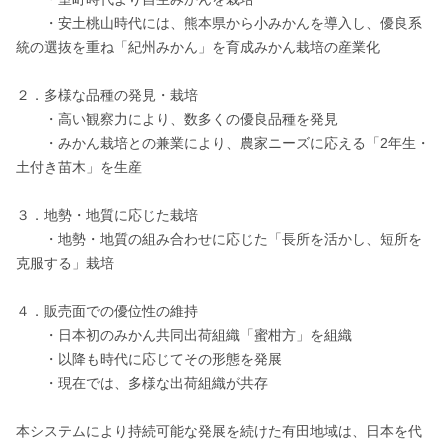
　　・安土桃山時代には、熊本県から小みかんを導入し、優良系
統の選抜を重ね「紀州みかん」を育成みかん栽培の産業化

２．多様な品種の発見・栽培

　　・高い観察力により、数多くの優良品種を発見

　　・みかん栽培との兼業により、農家ニーズに応える「2年生・
土付き苗木」を生産

３．地勢・地質に応じた栽培

　　・地勢・地質の組み合わせに応じた「長所を活かし、短所を
克服する」栽培

４．販売面での優位性の維持

　　・日本初のみかん共同出荷組織「蜜柑方」を組織

　　・以降も時代に応じてその形態を発展

　　・現在では、多様な出荷組織が共存

本システムにより持続可能な発展を続けた有田地域は、日本を代