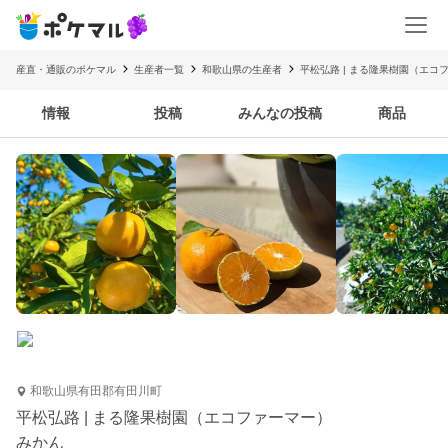
産直・通販のポケマル
生産者一覧
和歌山県の生産者
平松弘路 | まる隆果樹園（エコ
情報
投稿
みんなの投稿
商品
和歌山県有田郡有田川町
平松弘路 | まる隆果樹園（エコファーマー）
みかん