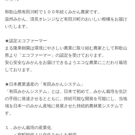
和歌山県有田川町で１００年続くみかん農家です。

温州みかん、清見オレンジなど有田川町のおいしい柑橘をお届け
いたします。

★認定エコファーマー

まる隆果樹園は環境にやさしい農業に取り組む農家として和歌山
県より「エコファーマー」の認定を受けております。

安心安全なみかんをお届けできるようエコな農業にこだわり栽培
しております。

★日本農業遺産の「有田みかんシステム」

「有田みかんシステム」とは、日本で初めて、みかん栽培を生計
の手段に発達させるとともに、持続可能な開発を可能にし、当地
域を日本一のみかん産地に発展させた持続的農林業システムで
す。

１．みかん栽培の産業化

　　・室町時代より自生みかんを栽培
