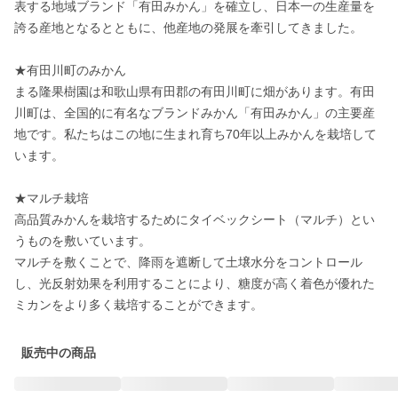
表する地域ブランド「有田みかん」を確立し、日本一の生産量を
誇る産地となるとともに、他産地の発展を牽引してきました。

★有田川町のみかん

まる隆果樹園は和歌山県有田郡の有田川町に畑があります。有田
川町は、全国的に有名なブランドみかん「有田みかん」の主要産
地です。私たちはこの地に生まれ育ち70年以上みかんを栽培して
います。

★マルチ栽培

高品質みかんを栽培するためにタイベックシート（マルチ）とい
うものを敷いています。

マルチを敷くことで、降雨を遮断して土壌水分をコントロール
し、光反射効果を利用することにより、糖度が高く着色が優れた
ミカンをより多く栽培することができます。
販売中の商品