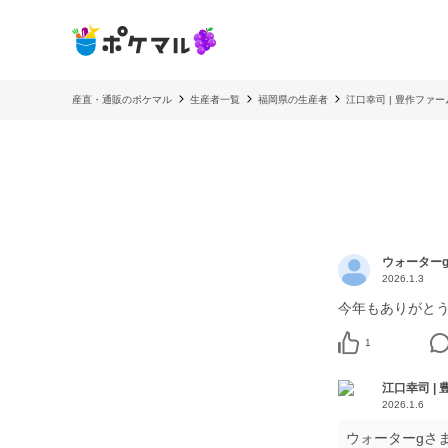
産直・通販のポケマル
生産者一覧
福岡県の生産者
江口幸司 | 豊作ファー
ウォーター
2026.1.3
1
江口幸司 |
2026.1.6
ウォーターgさ