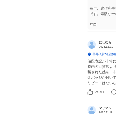
毎年、豊作和牛
です。素敵な一
江口
にしむら
2025.12.31
◎再入荷&新規格
値段表記が非常に
都内の百貨店よ
騙された感を、
金バッジが付い
リピートはない
いいね！
マリマル
2025.11.19