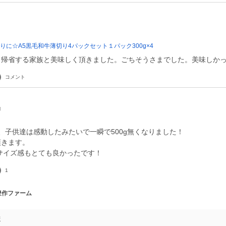
りに☆A5黒毛和牛薄切り4パックセット１パック300g×4
。帰省する家族と美味しく頂きました。ごちそうさまでした。美味しか
コメント
g
、子供達は感動したみたいで一瞬で500g無くなりました！
頂きます。
うサイズ感もとても良かったです！
1
 豊作ファーム
ま