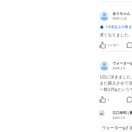
ありちゃん
2025.1.10
☆6名以上の集ま
遅くなりました
いいね！
ウォーター
2025.1.4
1日に頂きました
また購入させて
一枚125gとい
1
江口幸司 |
2025.1.6
ウォーターgさ