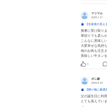
マリマル
2025.7.17
【生産者の見える
無事に受け取り
厚切りでも柔ら
こんなに美味しい
大変幸せな気持
他のお肉も注文
美味しい牛タン
1
ポニ嫁
2025.6.10
【贈り物に最適】
父の誕生日に利
とても喜んでいま