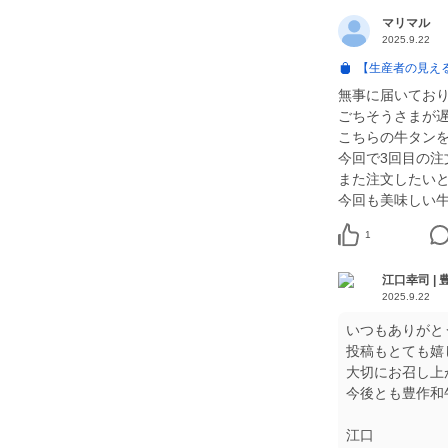
マリマル
2025.9.22
【生産者の見える
無事に届いてお
ごちそうさまが
こちらの牛タン
今回で3回目の
また注文したい
1
江口幸司 |
2025.9.22
いつもありがと
投稿もとても嬉
大切にお召し上
今後とも豊作和
江口