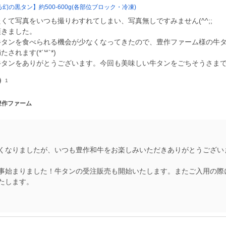
幻の黒タン】約500-600g(各部位ブロック・冷凍)
くて写真をいつも撮りわすれてしまい、写真無しですみません(^^;;
頂きました。
牛タンを食べられる機会が少なくなってきたので、豊作ファーム様の牛
されます(*´꒳`*)
牛タンをありがとうございます。今回も美味しい牛タンをごちそうさま
1
 豊作ファーム
くなりましたが、いつも豊作和牛をお楽しみいただきありがとうござい
事始まりました！牛タンの受注販売も開始いたします。またご入用の際
たします。