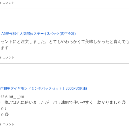
コメント
A5豊作和牛人気部位ステーキ2パック(真空冷凍)
レゼントにと注文しました。とてもやわらかくて美味しかったと喜んで
います
コメント
豊作和牛ダイヤモンドミンチパックセット】300g×3(冷凍)
んm(_ _)m
 晩ごはんに使いましたが バラ凍結で使いやすく 助かりました😊
た♪
た😋
コメント