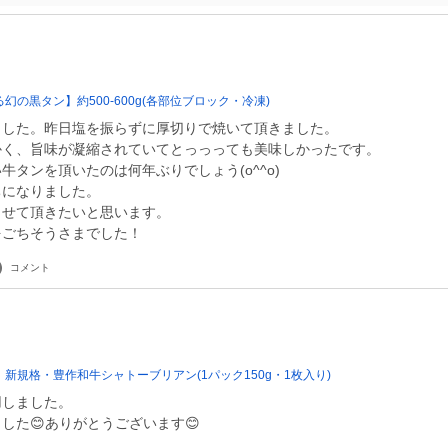
幻の黒タン】約500-600g(各部位ブロック・冷凍)
ました。昨日塩を振らずに厚切りで焼いて頂きました。
かく、旨味が凝縮されていてとっっっても美味しかったです。
牛タンを頂いたのは何年ぶりでしょう(o^^o)
ちになりました。
させて頂きたいと思います。
をごちそうさまでした！
コメント
新規格・豊作和牛シャトーブリアン(1パック150g・1枚入り)
用しました。
した😊ありがとうございます😊