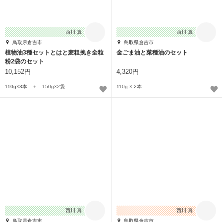
西川 真
西川 真
鳥取県倉吉市
鳥取県倉吉市
植物油3種セットとはと麦粗挽き全粒
金ごま油と菜種油のセット
粉2袋のセット
10,152円
4,320円
110g×3本 ＋ 150g×2袋
110g × 2本
西川 真
西川 真
鳥取県倉吉市
鳥取県倉吉市