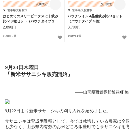
及川武宏
及川武宏
岩手県大船渡市
岩手県大船渡市
はじめてのスリーピークスに｜飲み
パウチワイン 4品種飲み比べセット
比べ３種セット（パウチタイプ３
（パウチタイプ４個）
個）
2,890円
3,700円
190ml 3個
190ml 4個
9月23日木曜日
「
新米ササニシキ販売開始
」
——山形県西置賜郡飯豊町 
9月22日より新米ササニシキの刈り入れを始めました。
ササニシキは育成困難種として、今では栽培している農家は全
も少なく、山形県内有数のお米どころ飯豊町でもササニシキを