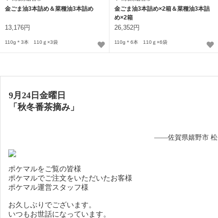
金ごま油3本詰め＆菜種油3本詰め
金ごま油3本詰め×2箱＆菜種油3本詰
め×2箱
13,176円
26,352円
110g＊3本 110ｇ×3袋
110g＊6本 110ｇ×6袋
9月24日金曜日
「
秋冬番茶摘み
」
——佐賀県嬉野市 
ポケマルをご覧の皆様
ポケマルでご注文をいただいたお客様
ポケマル運営スタッフ様
お久しぶりでございます。
いつもお世話になっています。