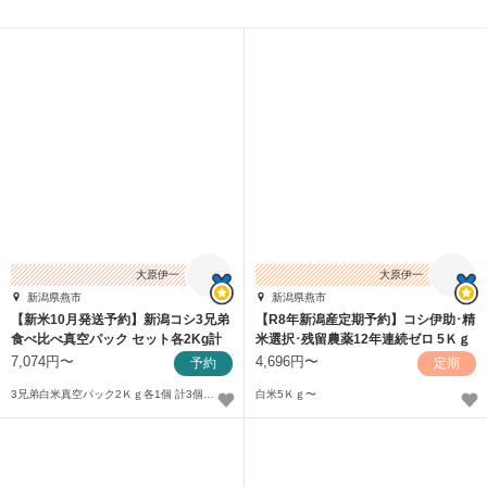
大原伊一
大原伊一
新潟県燕市
新潟県燕市
【新米10月発送予約】新潟コシ3兄弟
【R8年新潟産定期予約】コシ伊助･精
食べ比べ真空パック セット各2Kg計
米選択･残留農薬12年連続ゼロ 5Ｋｇ
6Kg
7,074円〜
4,696円〜
予約
定期
3兄弟白米真空パック2Ｋｇ各1個 計3個口〜
白米5Ｋｇ〜