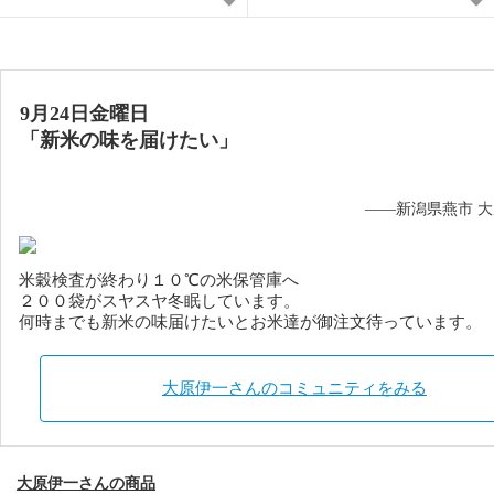
9月24日金曜日
「
新米の味
を
届けたい
」
——新潟県燕市 
米穀検査が終わり１０℃の米保管庫へ
２００袋がスヤスヤ冬眠しています。
何時までも新米の味届けたいとお米達が御注文待っています。
大原伊一さんのコミュニティをみる
大原伊一さんの商品