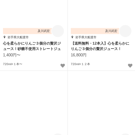
及川武宏
及川武宏
岩手県大船渡市
岩手県大船渡市
心を柔らかにりんご３個分の贅沢ジ
【送料無料・12本入】心を柔らかに
ュース！砂糖不使用ストレートジュ
りんご３個分の贅沢ジュース！
ース 720ml
720ml
1,400円〜
16,800円
720ml×１本〜
720ml×１２本