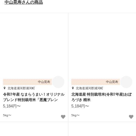
中山晃寿さんの商品
中山晃寿
中山晃寿
北海道浦河郡浦河町
北海道浦河郡浦河町
令和7年産 なまらうまい！オリジナル
北海道産 特別栽培米(令和7年産)おぼ
ブレンド特別栽培米「悪魔ブレン
ろづき 精米
ド」
5,184円〜
5,184円〜
5kg〜
5kg〜