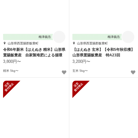
梅津義浩
梅津義浩
山形県西置賜郡飯豊町
山形県西置賜郡飯豊町
令和6年新米【はえぬき 精米】山形県
【はえぬき 玄米】【令和5年秋収穫】
置賜飯豊産 自家製堆肥による循環
山形県置賜飯豊産 特A23回
農業
3,800円〜
3,200円〜
精米 5kg〜
玄米 5kg〜
新規受付停止
新規受付停止