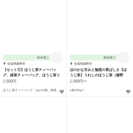
松永浩二
松永浩二
佐賀県嬉野市
佐賀県嬉野市
【セット①】ほうじ茶ティーバッ
ほのかな甘みと魅惑の香ばしさ【ほ
グ、緑茶ティーバッグ、ほうじ茶リ
うじ茶】うれしのほうじ茶（嬉野
ーフ
茶）
2,500円
1,000円〜
ほうじ茶ティーバッグ：2g×15個、緑茶ティーバッグ4g×10個、ほうじ茶リーフ150g
1袋150g〜