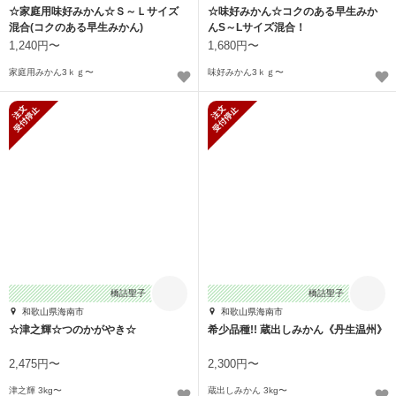
☆家庭用味好みかん☆Ｓ～Ｌサイズ
☆味好みかん☆コクのある早生みか
混合(コクのある早生みかん)
んS～Lサイズ混合！
1,240円〜
1,680円〜
家庭用みかん3ｋｇ〜
味好みかん3ｋｇ〜
新規受付停止
新規受付停止
橋詰聖子
橋詰聖子
和歌山県海南市
和歌山県海南市
☆津之輝☆つのかがやき☆
希少品種!! 蔵出しみかん《丹生温州》
2,475円〜
2,300円〜
津之輝 3kg〜
蔵出しみかん 3kg〜