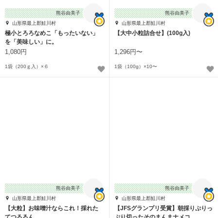
熊谷由美子
熊谷由美子
山形県最上郡鮭川村
山形県最上郡鮭川村
極小とろろなめこ「もったいない」
【大中小粒詰合せ】(100g入)
を「美味しい」に。
1,080円
1,296円〜
1袋（200ｇ入）×６
1袋（100g）×10〜
熊谷由美子
熊谷由美子
山形県最上郡鮭川村
山形県最上郡鮭川村
【大粒】お味噌汁ならこれ！採れた
【JFSグランプリ受賞】朝採りぷりっ
てつるるん
ぷり切ったそのまんまナメコ