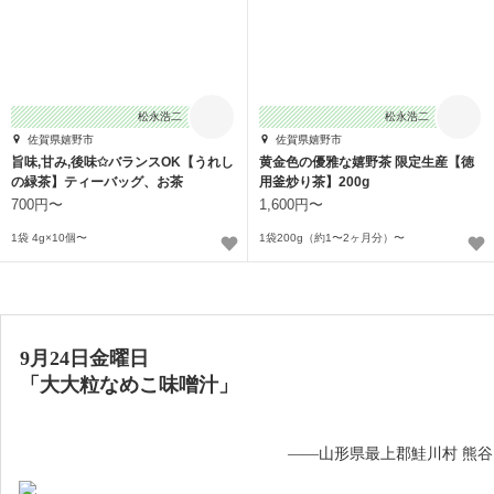
松永浩二
松永浩二
佐賀県嬉野市
佐賀県嬉野市
旨味,甘み,後味✩バランスOK【うれし
黄金色の優雅な嬉野茶 限定生産【徳
の緑茶】ティーバッグ、お茶
用釜炒り茶】200g
700円〜
1,600円〜
1袋 4g×10個〜
1袋200g（約1〜2ヶ月分）〜
9月24日金曜日
「大大粒なめこ味噌汁」
——山形県最上郡鮭川村 熊