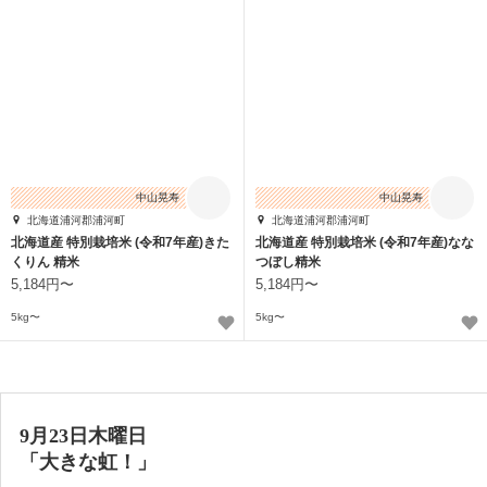
中山晃寿
中山晃寿
北海道浦河郡浦河町
北海道浦河郡浦河町
北海道産 特別栽培米 (令和7年産)きた
北海道産 特別栽培米 (令和7年産)なな
くりん 精米
つぼし精米
5,184円〜
5,184円〜
5kg〜
5kg〜
9月23日木曜日
「大きな虹！」