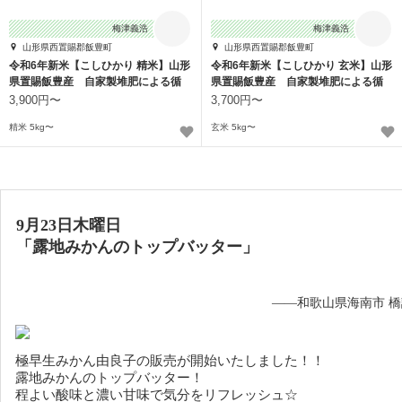
梅津義浩
梅津義浩
山形県西置賜郡飯豊町
山形県西置賜郡飯豊町
令和6年新米【こしひかり 精米】山形
令和6年新米【こしひかり 玄米】山形
県置賜飯豊産 自家製堆肥による循
県置賜飯豊産 自家製堆肥による循
環農業
環農業
3,900円〜
3,700円〜
精米 5kg〜
玄米 5kg〜
9月23日木曜日
「露地みかんのトップバッター」
——和歌山県海南市 
極早生みかん由良子の販売が開始いたしました！！
露地みかんのトップバッター！
程よい酸味と濃い甘味で気分をリフレッシュ☆