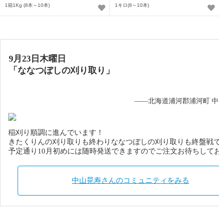
1箱1Kg (8本～10本)
1キロ(8～10本)
9月23日木曜日
「ななつぼしの刈り取り」
——北海道浦河郡浦河町 
稲刈り順調に進んでいます！
きたくりんの刈り取りも終わりななつぼしの刈り取りも終盤戦
予定通り10月初めには随時発送できますのでご注文お待ちしてお
中山晃寿さんのコミュニティをみる