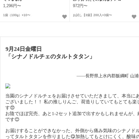
1,296円〜
972円〜
1袋（100g）×10〜
お試し【3袋】200入×3袋〜
9月24日金曜日
「シナノドルチェのタルトタタン」
——長野県上水内郡飯綱町 山
当園のシナノドルチェをお届けさせていただきまして、本当に
ございました！！
私の推しりんご、荷造りしていてもとても楽
す😍
お陰でほぼ完売、あと1-2セット追加で出すかもしれませんが、
です😊
お届けすることができなかった、外側から痛み気味のシナノド
ってタルトタタンを作りました😋加熱してもとけにくく、酸味