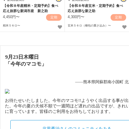
【令和８年産精米・定期予約】食べ
【令和８年産玄米・定期予約】食べ
応え抜群な新潟市産 新之助
応え抜群な新之助
4,450円〜
4,300円〜
定期
定期
精米５キロ〜
玄米５キロ（梱包の重さ込み）〜
9月23日木曜日
「
今年のマコモ
」
——熊本県阿蘇郡南小国町 
お待たせいたしました。今年のマコモ!!ようやく出品する事が
た。今年の夏の天候不順で一週間ほど遅れの出品ですが、きれ
に育っています。皆様のご利用をお待ちしております。
北里秀治さんのコミュニティをみる