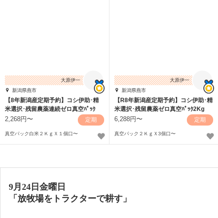
大原伊一
大原伊一
新潟県燕市
新潟県燕市
【8年新潟産定期予約】コシ伊助･精
【R8年新潟産定期予約】コシ伊助･精
米選択･残留農薬連続ゼロ真空ﾊﾟｯｸ
米選択･残留農薬ゼロ真空ﾊﾟｯｸ2Kg
2Kg
2,268円〜
6,288円〜
定期
定期
真空パック白米２ＫｇＸ１個口〜
真空パック２ＫｇＸ3個口〜
9月24日金曜日
「放牧場をトラクターで耕す」