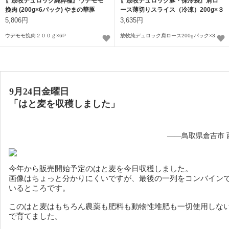
〖放牧デュロック純粋種〗ウデモモ
〖放牧デュロック豚・保冷袋〗肩ロ
挽肉 (200g×6パック) やまの華豚
ース薄切りスライス（冷凍）200g×３
パック
5,806円
3,635円
ウデモモ挽肉２００ｇ×6P
放牧純デュロック肩ロース200gパック×3
9月24日金曜日
「はと麦を収穫しました」
——鳥取県倉吉市 
今年から販売開始予定のはと麦を今日収穫しました。
画像はちょっと分かりにくいですが、最後の一列をコンバイン
いるところです。
このはと麦はもちろん農薬も肥料も動物性堆肥も一切使用しな
で育てました。