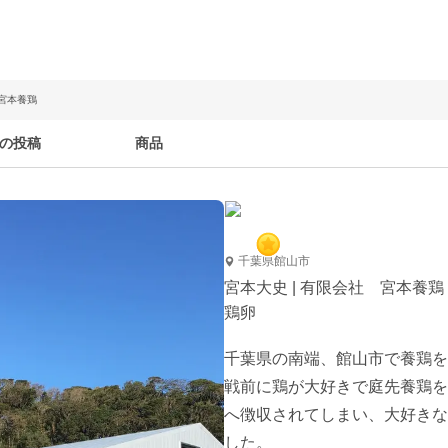
 宮本養鶏
の投稿
商品
千葉県館山市
宮本大史 | 有限会社 宮本養鶏
鶏卵
千葉県の南端、館山市で養鶏を
戦前に鶏が大好きで庭先養鶏を
へ徴収されてしまい、大好きな
した。
