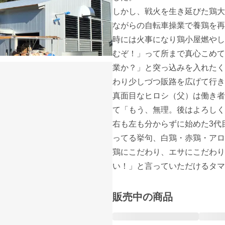
しかし、戦火を生き延びた鶏大
ながらの自転車操業で養鶏を再
時には火事になり鶏小屋燃やし
むぞ！」って所まで真心こめて
業か？」と突っ込みを入れたく
わり少しづつ販路を広げて行き
真面目なヒロシ（父）は働き者
て「もう、無理。後はよろしく
右も左も分からずに始めた3代
ってる挙句、白鶏・赤鶏・アロ
鶏にこだわり、エサにこだわり
い！」と言っていただけるタマ
販売中の商品