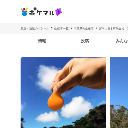
産直・通販のポケマル
生産者一覧
千葉県の生産者
宮本大史 | 有限会社
情報
投稿
みんな