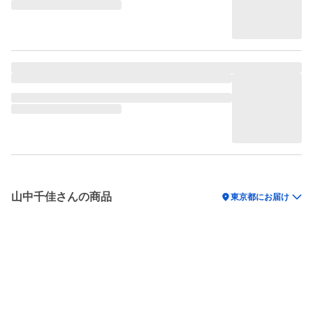
山中千佳さんの商品
location_on
東京都にお届け