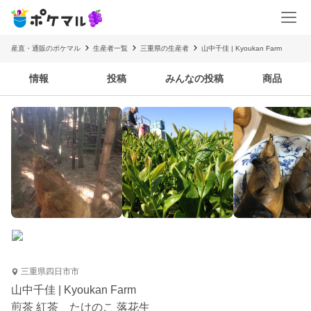
産直・通販のポケマル
生産者一覧
三重県の生産者
山中千佳 | Kyoukan Farm
情報
投稿
みんなの投稿
商品
三重県四日市市
山中千佳 | Kyoukan Farm
煎茶 紅茶 たけのこ 落花生