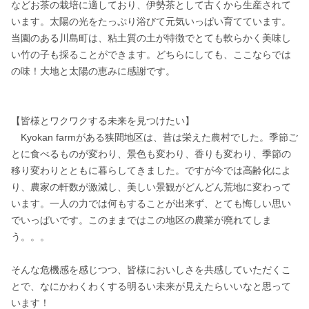
などお茶の栽培に適しており、伊勢茶として古くから生産されて
います。太陽の光をたっぷり浴びて元気いっぱい育てています。
当園のある川島町は、粘土質の土が特徴でとても軟らかく美味し
い竹の子も採ることができます。どちらにしても、ここならでは
の味！大地と太陽の恵みに感謝です。

【皆様とワクワクする未来を見つけたい】

　Kyokan farmがある狭間地区は、昔は栄えた農村でした。季節ご
とに食べるものが変わり、景色も変わり、香りも変わり、季節の
移り変わりとともに暮らしてきました。ですが今では高齢化によ
り、農家の軒数が激減し、美しい景観がどんどん荒地に変わって
います。一人の力では何もすることが出来ず、とても悔しい思い
でいっぱいです。このままではこの地区の農業が廃れてしま
う。。。

そんな危機感を感じつつ、皆様においしさを共感していただくこ
とで、なにかわくわくする明るい未来が見えたらいいなと思って
います！