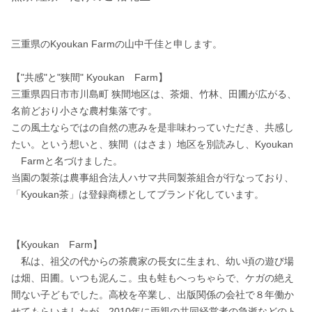
三重県のKyoukan Farmの山中千佳と申します。

【"共感"と"狭間" Kyoukan　Farm】

三重県四日市市川島町 狭間地区は、茶畑、竹林、田圃が広がる、
名前どおり小さな農村集落です。

この風土ならではの自然の恵みを是非味わっていただき、共感し
たい。という想いと、狭間（はさま）地区を別読みし、Kyoukan
　Farmと名づけました。

当園の製茶は農事組合法人ハサマ共同製茶組合が行なっており、
「Kyoukan茶」は登録商標としてブランド化しています。

【Kyoukan　Farm】

　私は、祖父の代からの茶農家の長女に生まれ、幼い頃の遊び場
は畑、田圃。いつも泥んこ。虫も蛙もへっちゃらで、ケガの絶え
間ない子どもでした。高校を卒業し、出版関係の会社で８年働か
せてもらいましたが、2010年に両親の共同経営者の急逝などのト