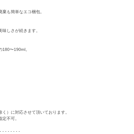
廃棄も簡単なエコ梱包。
美味しさが続きます。
80〜190ml。
除く）に対応させて頂いております。
指定不可。
 - - - - -