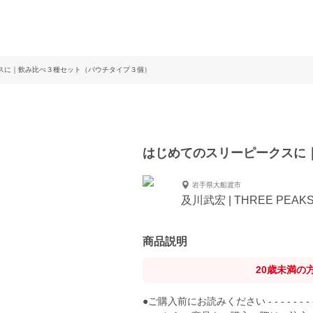
スに｜飲み比べ３種セット（パウチタイプ３個）
はじめてのスリーピークスに
岩手県大船渡市
及川武宏 | THREE PEAK
商品説明
20歳未満の
●ご購入前にお読みください - - - - - - - - - -