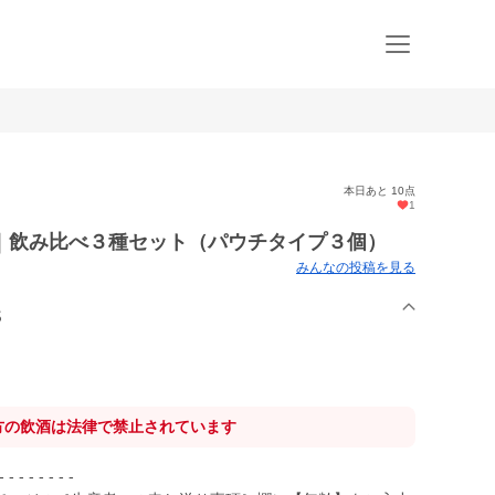
本日あと 10点
1
｜飲み比べ３種セット（パウチタイプ３個）
みんなの投稿を見る
S
方の飲酒は法律で禁止されています
 - - - - -