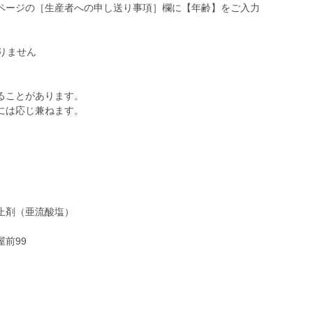
ページの［生産者への申し送り事項］欄に【年齢】をご入力
りません
ることがあります。
には応じ兼ねます。
止剤（亜流酸塩）
クス
前99