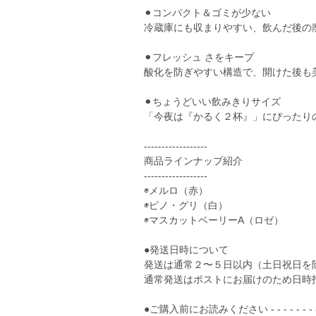
⚫︎コンパクト＆ゴミが少ない
冷蔵庫にも収まりやすい、飲んだ後の
⚫︎フレッシュ さをキープ
酸化を防ぎやすい構造で、開けた後も
⚫︎ちょうどいい飲みきりサイズ
「今夜は『かるく２杯』」にぴったりの1
------------------
商品ラインナップ紹介
------------------
◉メルロ（赤）
◉ピノ・グリ（白）
◉マスカットベーリーA（ロゼ）
●発送日時について
発送は通常２〜５日以内（土日祝日を
通常発送はポストにお届けのため日時
●ご購入前にお読みください - - - - - - - - - -