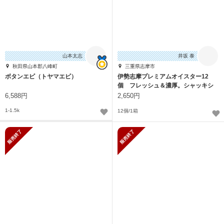
山本太志
井坂 泰
秋田県山本郡八峰町
三重県志摩市
ボタンエビ（トヤマエビ）
伊勢志摩プレミアムオイスター12
個 フレッシュ＆濃厚。シャッキシ
ャキ食感
6,588円
2,650円
1-1.5k
12個/1箱
販売終了
販売終了