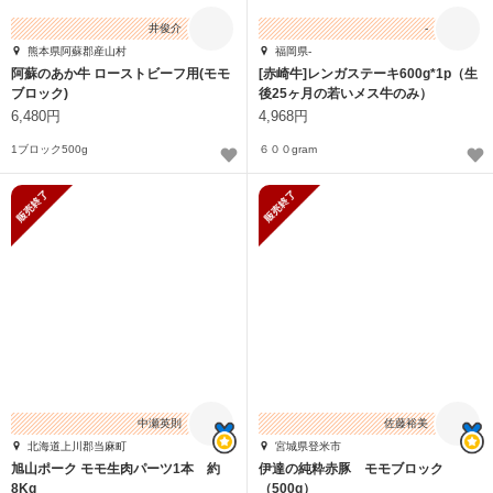
井俊介
-
熊本県阿蘇郡産山村
福岡県-
阿蘇のあか牛 ローストビーフ用(モモ
[赤崎牛]レンガステーキ600g*1p（生
ブロック)
後25ヶ月の若いメス牛のみ）
6,480円
4,968円
1ブロック500g
６００gram
販売終了
販売終了
中瀬英則
佐藤裕美
北海道上川郡当麻町
宮城県登米市
旭山ポーク モモ生肉パーツ1本 約
伊達の純粋赤豚 モモブロック
8Kg
（500g）