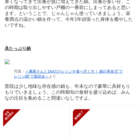
寒くなってきて出番が急に増えてきた鍋。出番が多い分、こ
の時期は取り出しやすい戸棚の一番前にしまってあると思い
ます。ということで、じゃんじゃん使っていきましょう。栄
養満点の温かい鍋を作って、今年1年頑張った身体を癒やした
いですね。
具たっぷり鍋
写真：
＜農家さんと1kgのクレソンを食べ尽くす！ 鍋の革命児”ク
レソン鍋”で座談会＞
より
普段は少し地味な存在感の鍋も、年末なので豪華に具材もり
もりでいきましょう。この時期旬の食材を盛り込めば、みん
なの注目を集めること間違いなしですよ。
新規受付停止
販売終了