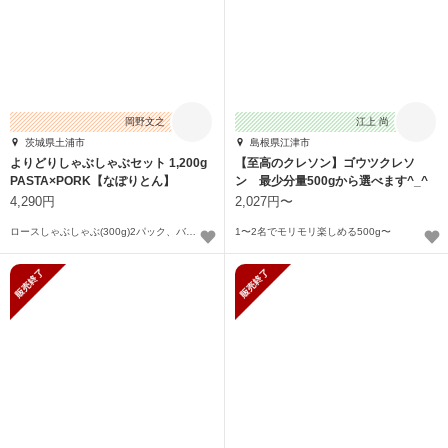
岡野文之
江上 尚
茨城県土浦市
島根県江津市
よりどりしゃぶしゃぶセット 1,200g
【至高のクレソン】ゴウツクレソ
PASTA×PORK【なぽりとん】
ン 最少分量500gから選べます^_^
4,290円
2,027円〜
ロースしゃぶしゃぶ(300g)2パック、バラしゃぶしゃぶ(300g)、モモしゃぶしゃぶ(300g)
1〜2名でモリモリ楽しめる500g〜
販売終了
販売終了