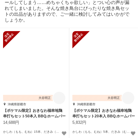
ールしてしまう……めちゃくちゃ欲しい」とつい心の声が漏
れてしまいました。そんな焼き鳥台にぴったりな焼き鳥セッ
トの出品がありますので、ご一緒に検討してみてはいかがで
しょうか。
新規受付停止
新規受付停止
大谷明正
大谷明正
沖縄県那覇市
沖縄県那覇市
【ポケマル限定】おきなわ福幸地鶏
【ポケマル限定】おきなわ福幸地鶏
串打ちセット50本入 BBQ.ホームパー
串打ちセット20本入 BBQ.ホームパー
ティ
ティ
14,688円
5,832円
かしわ（もも、むね）15本、だきみ（むね、ささみ）15本.手羽10本、せせり5本、砂肝5本
かしわ（もも、むね）5本、だきみ（むね、ささみ）5本、手羽4本、せせり3本、砂肝3本