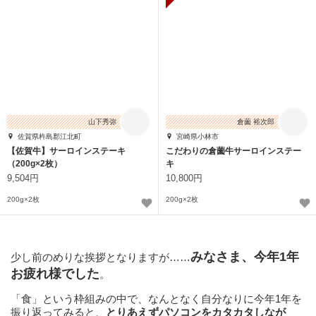
山下秀弥
倉薗 裕次郎
佐賀県杵島郡江北町
宮崎県小林市
【佐賀牛】サーロインステーキ
こだわりの倉薗牛サーロインステー
（200g×2枚）
キ
9,504円
10,800円
200g×2枚
200g×2枚
みなさま、今年1年
少し前のめりな挨拶となりますが……
お疲れ様でした
。
「食」という枠組みの中で、なんとなく自分なりに今年1年を
振り返ってみると、
とりあえずパソコンをカタカタしなが