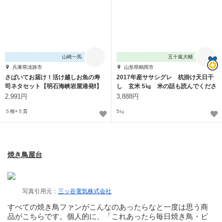
山崎一馬
五十嵐大輔
兵庫県淡路市
山形県鶴岡市
さばいてお届け！活け越しお魚の寿
2017年産ササシグレ 杭掛け天日干
司ネタセット【明石海峡岩屋港発❗】
し 玄米 5㎏ 米の話も読んでくださ
い
2,991円
3,888円
５種×５貫
5㎏
焼き鳥屋台
写真引用元：
三ッ谷電気株式会社
すべての焼き鳥ファンがこんなのあったらなと一度は思う商
品がこちらです。個人的に、「これあったら毎日焼き鳥・ビ