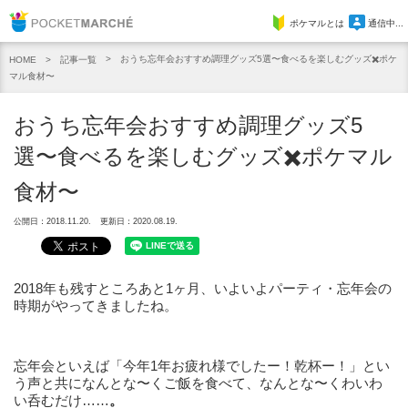
Pocket Marche
ポケマルとは
通信中...
おうち忘年会おすすめ調理グッズ5選〜食べるを楽しむグッズ✖️ポケ
記事一覧
HOME
マル食材〜
おうち忘年会おすすめ調理グッズ5
選〜食べるを楽しむグッズ✖️ポケマル
食材〜
公開日：2018.11.20.
更新日：2020.08.19.
2018年も残すところあと1ヶ月、いよいよパーティ・忘年会の
時期がやってきましたね。
忘年会といえば「今年1年お疲れ様でしたー！乾杯ー！」とい
う声と共になんとな〜くご飯を食べて、なんとな〜くわいわ
い呑むだけ……
。