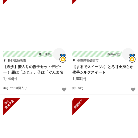
丸山康男
福嶋宏史
長野県須坂市
長野県安曇野市
【希少】蜜入りの親子セットデビュ
【まるでスイーツ♪】とろ甘★滑らか
ー！ 親は「ふじ」、子は「ぐんま名
蜜芋シルクスイート
月」！
1,944円
1,600円
3kg 7〜10個入り
約2.5kg
新規受付停止
販売終了