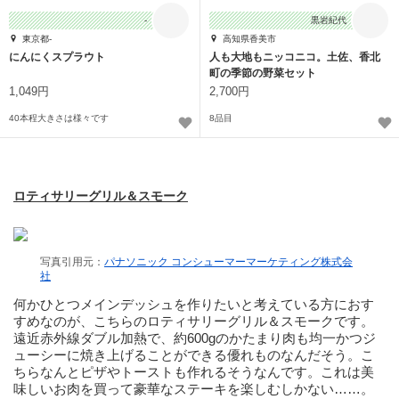
-
黒岩紀代
東京都-
高知県香美市
にんにくスプラウト
人も大地もニッコニコ。土佐、香北
町の季節の野菜セット
1,049円
2,700円
40本程大きさは様々です
8品目
ロティサリーグリル＆スモーク
写真引用元：
パナソニック コンシューマーマーケティング株式会
社
何かひとつメインデッシュを作りたいと考えている方におす
すめなのが、こちらのロティサリーグリル＆スモークです。
遠近赤外線ダブル加熱で、約600gのかたまり肉も均一かつジ
ューシーに焼き上げることができる優れものなんだそう。こ
ちらなんとピザやトーストも作れるそうなんです。これは美
味しいお肉を買って豪華なステーキを楽しむしかない……。