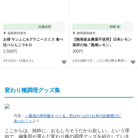
佐藤佑樹
錦織 慎
福島県伊達市
静岡県熱海市
お得 サンふじ&グラニースミス 食べ
【熱海産♨農薬不使用】日本レモン
比べりんご 3キロ
発祥の地「熱海レモン」
1,500円
300円
3キロ(10～12個入り)
1玉の値段です。ご入り用の数を事前にご相談下さい。
変わり種調理グッズ集
写真：
＜最強の寿司飯をつくる。肝はやっぱりお米の品種選びに
あった！＞
より
ここからは、純粋に、おもしろそうだから欲しい。という理
由で、編集部が選んだ変わり種の調理グッズを紹介していき