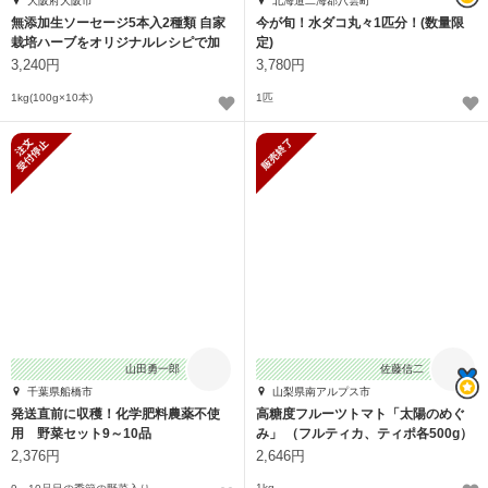
大阪府大阪市
北海道二海郡八雲町
無添加生ソーセージ5本入2種類 自家
今が旬！水ダコ丸々1匹分！(数量限
栽培ハーブをオリジナルレシピで加
定)
工
3,240円
3,780円
1kg(100g×10本)
1匹
新規受付停止
販売終了
山田勇一郎
佐藤信二
千葉県船橋市
山梨県南アルプス市
発送直前に収穫！化学肥料農薬不使
高糖度フルーツトマト「太陽のめぐ
用 野菜セット9～10品
み」 （フルティカ、ティポ各500g）
2,376円
2,646円
1kg