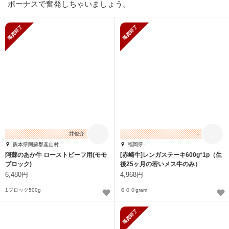
ボーナスで奮発しちゃいましょう。
販売終了
販売終了
井俊介
-
熊本県阿蘇郡産山村
福岡県-
阿蘇のあか牛 ローストビーフ用(モモ
[赤崎牛]レンガステーキ600g*1p（生
ブロック)
後25ヶ月の若いメス牛のみ）
6,480円
4,968円
1ブロック500g
６００gram
販売終了