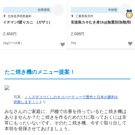
吉岡奨悟
中村彩
北海道茅部郡森町
三重県鳥羽市
イチマン❗渡りカニ (ガザミ)
安楽島カキむき身1kg(無選別/加熱用)
2,484円
2,698円
1kg
2kg(7〜10尾）
たこ焼き機のメニュー提案！
写真：
＜ミズダコづくしのタコパーティーで豊作と日本の勝利を
祈願します！＞
より
みなさんのご家庭に、戸棚で出番を待っているたこ焼き機は
ありませんか？たこ焼きを作るためだけに取っておくには非
常にもったいないです。そのたこ焼き機、今すぐ取り出して
本領を発揮させてあげましょう。