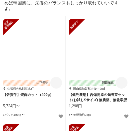
めば韓国風に。栄養のバランスもしっかり取れていいです
よ。
新規受付停止
販売終了
山下秀弥
岡田拓真
佐賀県杵島郡江北町
岡山県加賀郡吉備中央町
【佐賀牛】焼肉カット（400g）
【健託農場】吉備高原の旬野菜セッ
ト(お試しSサイズ) 無農薬、無化学肥
料
5,724円〜
1,298円
1パック400ｇ〜
5〜6種類(約2kg)
新規受付停止
新規受付停止