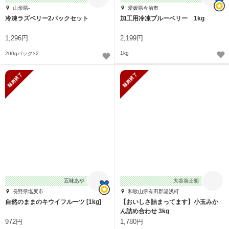
山形県-
愛媛県今治市
冷凍ラズベリー2パックセット
加工用冷凍ブルーベリー 1kg
1,296円
2,199円
1kg
200gパック×2
販売終了
販売終了
五味あや
大谷英士朗
長野県塩尻市
和歌山県有田郡湯浅町
自然のままのキウイフルーツ [1kg]
【おいしさ詰まってます】小玉みか
ん詰め合わせ 3kg
972円
1,780円