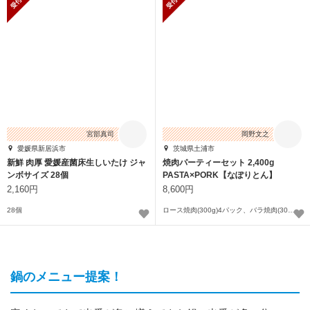
宮部真司
岡野文之
愛媛県新居浜市
茨城県土浦市
新鮮 肉厚 愛媛産菌床生しいたけ ジャ
焼肉パーティーセット 2,400g
ンボサイズ 28個
PASTA×PORK【なぽりとん】
2,160円
8,600円
28個
ロース焼肉(300g)4パック、バラ焼肉(300g)4パック
鍋のメニュー提案！