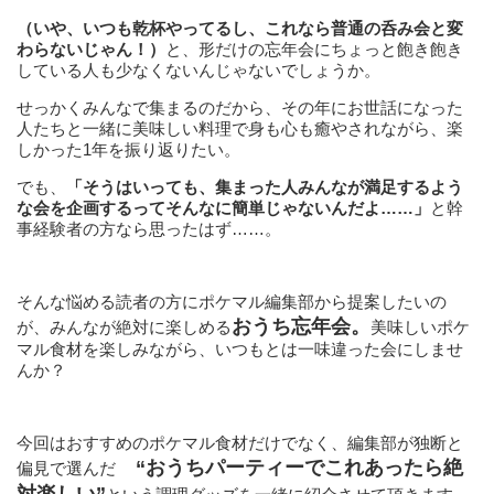
（いや、いつも乾杯やってるし、これなら普通の呑み会と変
わらないじゃん！）
と、形だけの忘年会にちょっと飽き飽き
している人も少なくないんじゃないでしょうか。
せっかくみんなで集まるのだから、その年にお世話になった
人たちと一緒に美味しい料理で身も心も癒やされながら、楽
しかった1年を振り返りたい。
でも、
「そうはいっても、集まった人みんなが満足するよう
な会を企画するってそんなに簡単じゃないんだよ……」
と幹
事経験者の方なら思ったはず……。
そんな悩める読者の方にポケマル編集部から提案したいの
おうち忘年会。
が、みんなが絶対に楽しめる
美味しいポケ
マル食材を楽しみながら、いつもとは一味違った会にしませ
んか？
今回はおすすめのポケマル食材だけでなく、編集部が独断と
“おうちパーティーでこれあったら絶
偏見で選んだ