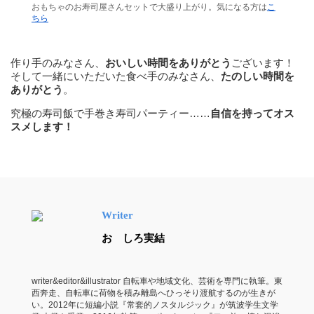
おもちゃのお寿司屋さんセットで大盛り上がり。気になる方は
こ
ちら
作り手のみなさん、
おいしい時間をありがとう
ございます！
そして一緒にいただいた食べ手のみなさん、
たのしい時間を
ありがとう
。
究極の寿司飯で手巻き寿司パーティー……
自信を持ってオス
スメします！
Writer
おゝしろ実結
writer&editor&illustrator 自転車や地域文化、芸術を専門に執筆。東
西奔走、自転車に荷物を積み離島へひっそり渡航するのが生きが
い。2012年に短編小説『常套的ノスタルジック』が筑波学生文学