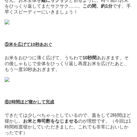
せん。お米全体を
縦にサクサク
と切るように。時々底のお米
をひっくり返してまたサクサク……。
この間、約1分
です。手
早くスピーディーにいきましょう！
⑤米を広げて10秒あおぐ
お米をおひつに薄く広げて、うちわで
10秒間
あおぎます。そ
の後しゃもじで全体をひっくり返し再度お米を広げたあと、
もう一度10秒あおぎます。
⑥2時間ほど寝かして完成
できたては少しべちゃっとしているので、蓋をして2時間ほど
寝かし、
お米と寿司酢をなじませる
のが理想です。（今回は1
時間程度寝かしていただきました。これでも非常においしか
ったです）