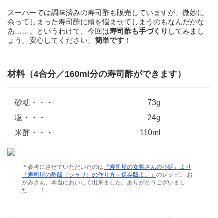
スーパーでは調味済みの寿司酢も販売していますが、微妙に
余ってしまった寿司酢に頭を悩ませてしまうのもなんだかな
あ……。というわけで、今回は
寿司酢も手づくり
してみまし
ょう。安心してください、
簡単です
！
材料（4合分／160ml分の寿司酢ができます）
砂糖・・・
73g
塩・・・
24g
米酢・・・
110ml
＊参考にさせていただいたのは
『寿司屋の女将さんの小話』より
「寿司屋の酢飯（シャリ）の作り方～保存版よ。」
のレシピ。 お
かみさん、本当においしく出来ました。ありがとうございまし
た……！