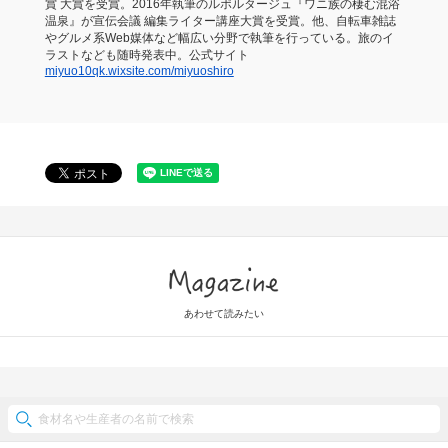
賞 大賞を受賞。2016年執筆のルポルタージュ『ワニ族の棲む混浴
温泉』が宣伝会議 編集ライター講座大賞を受賞。他、自転車雑誌
やグルメ系Web媒体など幅広い分野で執筆を行っている。旅のイ
ラストなども随時発表中。公式サイト
miyuo10qk.wixsite.com/miyuoshiro
Magazine
あわせて読みたい