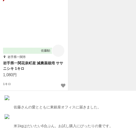
佐藤勧
岩手県一関市
岩手県一関花泉町産 減農薬栽培 ササ
ニシキ 1キロ
1,080円
1キロ
佐藤さんの愛とともに東銀座オフィスに届きました。
米1kgはだいたい6合ぶん。お試し購入にぴったりの量です。