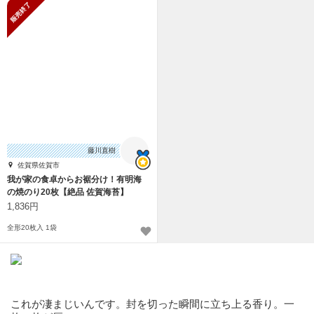
販売終了
藤川直樹
佐賀県佐賀市
我が家の食卓からお裾分け！有明海
の焼のり20枚【絶品 佐賀海苔】
1,836円
全形20枚入 1袋
これが凄まじいんです。封を切った瞬間に立ち上る香り。一