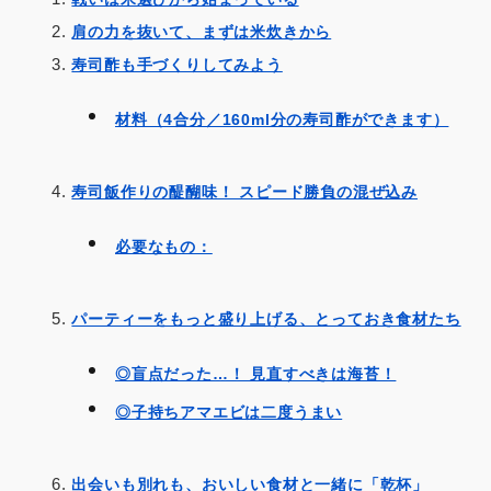
肩の力を抜いて、まずは米炊きから
寿司酢も手づくりしてみよう
材料（4合分／160ml分の寿司酢ができます）
寿司飯作りの醍醐味！ スピード勝負の混ぜ込み
必要なもの：
パーティーをもっと盛り上げる、とっておき食材たち
◎盲点だった…！ 見直すべきは海苔！
◎子持ちアマエビは二度うまい
出会いも別れも、おいしい食材と一緒に「乾杯」