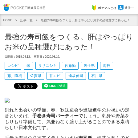
Pocket Marche
ポケマルとは
通信中...
記事一覧
最強の寿司飯をつくる。肝はやっぱりお米の品種選びにあった！
HOME
最強の寿司飯をつくる。肝はやっぱり
お米の品種選びにあった！
公開日：2018.04.12.
更新日：2020.08.19.
レシピ
米
ササニシキ
佐藤勧
岩手県
海苔
藤川直樹
佐賀県
甘エビ
逢坂伸司
石川県
別れと出会いの季節、春。歓送迎会や進級進学のお祝いの定
番といえば、
手巻き寿司パーティー
でしょう。刺身や野菜を
もりもり準備して、気兼ねなく盛り上がることのできる素晴
らしい日本文化です。
手巻き寿司の必須アイテムといえば
寿司飯
。海苔と並んでど