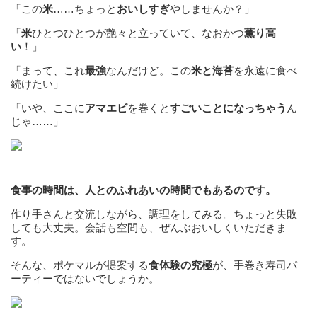
「この
米
……ちょっと
おいしすぎ
やしませんか？」
「
米
ひとつひとつが艶々と立っていて、なおかつ
薫り高
い
！」
「まって、これ
最強
なんだけど。この
米と海苔
を永遠に食べ
続けたい」
「いや、ここに
アマエビ
を巻くと
すごいことになっちゃう
ん
じゃ……」
食事の時間は、人とのふれあいの時間でもあるのです。
作り手さんと交流しながら、調理をしてみる。ちょっと失敗
しても大丈夫。会話も空間も、ぜんぶおいしくいただきま
す。
そんな、ポケマルが提案する
食体験の究極
が、手巻き寿司パ
ーティーではないでしょうか。