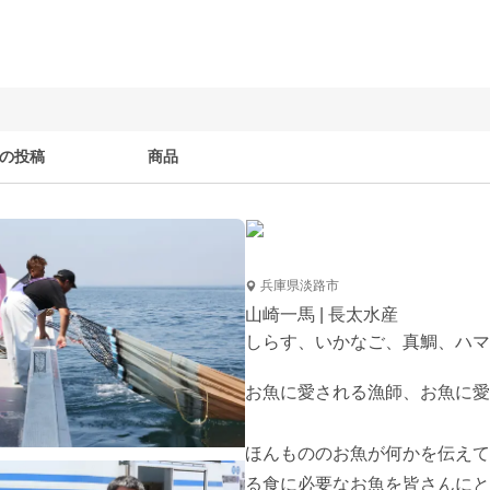
の投稿
商品
兵庫県淡路市
山崎一馬 | 長太水産
しらす、いかなご、真鯛、ハマ
お魚に愛される漁師、お魚に愛
ほんもののお魚が何かを伝えて
る食に必要なお魚を皆さんにと