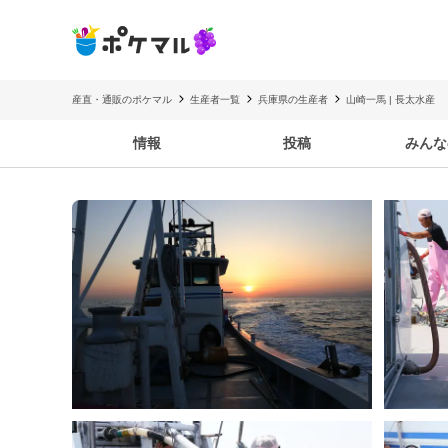
産直・通販のポケマル
生産者一覧
兵庫県の生産者
山崎一馬 | 長太水産
情報
投稿
みんな