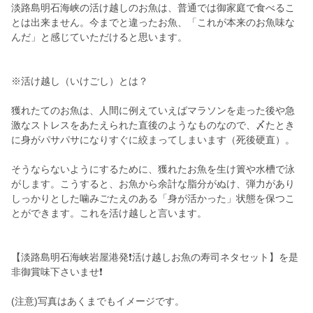
淡路島明石海峡の活け越しのお魚は、普通では御家庭で食べるこ
とは出来ません。今までと違ったお魚、「これが本来のお魚味な
んだ」と感じていただけると思います。
※活け越し（いけごし）とは？
獲れたてのお魚は、人間に例えていえばマラソンを走った後や急
激なストレスをあたえられた直後のようなものなので、〆たとき
に身がパサパサになりすぐに絞まってしまいます（死後硬直）。
そうならないようにするために、獲れたお魚を生け簀や水槽で泳
がします。こうすると、お魚から余計な脂分がぬけ、弾力があり
しっかりとした噛みごたえのある「身が活かった」状態を保つこ
とができます。これを活け越しと言います。
【淡路島明石海峡岩屋港発❗活け越しお魚の寿司ネタセット】を是
非御賞味下さいませ❗
(注意)写真はあくまでもイメージです。