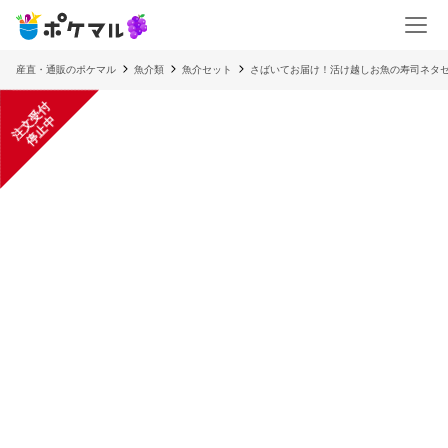
産直・通販のポケマル
魚介類
魚介セット
さばいてお届け！活け越しお魚の寿司ネタセ
注
文
受
付
停
止
中