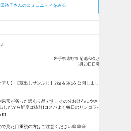
濱田裕子さんのコミュニティをみる
じ」
岩手県遠野市 菊池和久さん
5月29日日曜日
アリ】【蔵出しサンふじ】2kg＆5kgを公開しました
や果形が劣った訳あり品です。その分お財布にやさし
蔵出しだから鮮度は抜群❗️コスパよく毎日のリンゴライ
️❗️
で見た目重視の方はご注意ください😆😆😆