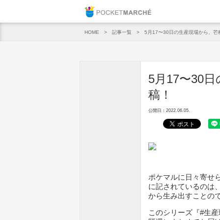
Pocket M
記事一覧
5月17〜30日の生産現場から、芒
HOME
5月17〜30
稿！
公開日：2022.06.05.
ポケマルに日々寄せ
に記されているのは
から生み出すことの
このシリーズ『#生