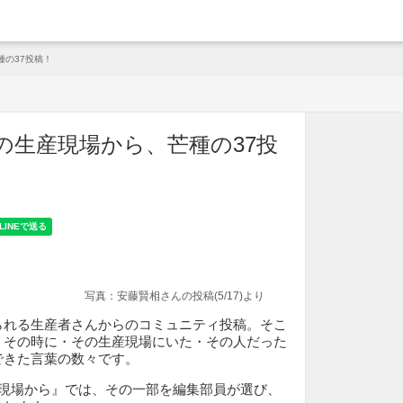
arche
種の37投稿！
日の生産現場から、芒種の37投
写真：安藤賢相さ
んの投稿(5/17)より
られる生産者さんからのコミュニティ投稿。そこ
、その時に・その生産現場にいた・その人だった
できた言葉の数々です。
産現場から』では、その一部を編集部員が選び、