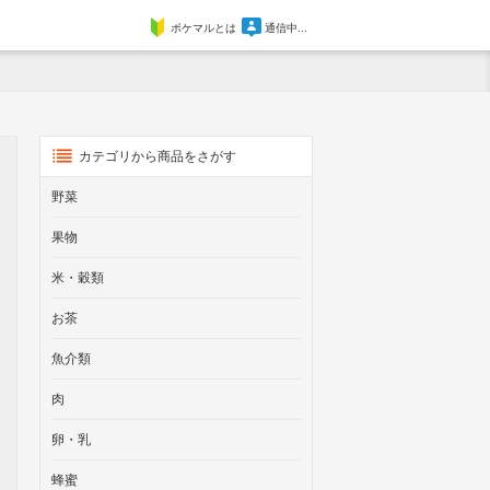
ポケマルとは
通信中...
カテゴリから商品をさがす
野菜
果物
米・穀類
お茶
魚介類
肉
卵・乳
蜂蜜