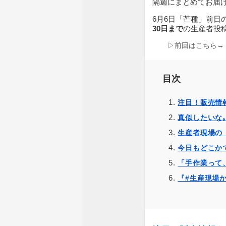
隔週にまとめてお届
6月6日「芒種」前日
30日まで
の生産者投
▷前回はこちら→
目次
注目！販売情
真似したいな｡
生産者現場の
今日もどこか
「手作業って
『#生産現場