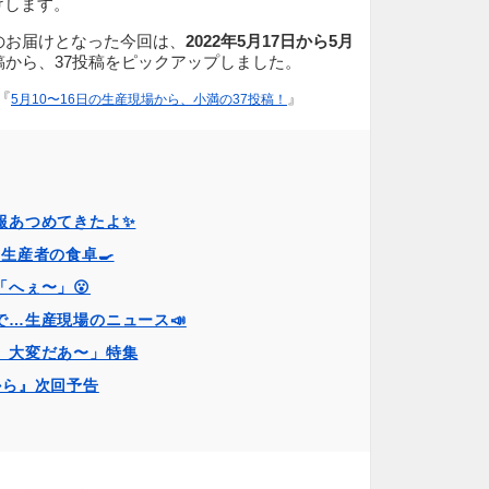
けします。
のお届けとなった今回は、
2022年5月17日から5月
稿から、37投稿をピックアップしました。
『
』
5月10〜16日の生産現場から、小満の37投稿！
報あつめてきたよ✨️
生産者の食卓🍳
「へぇ〜」😮
で…生産現場のニュース📣
、大変だあ〜」特集
から』次回予告