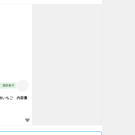
止
濱田裕子
秋いちご 内容量