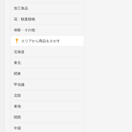
加工食品
花・観葉植物
体験・その他
エリアから商品をさがす
北海道
東北
関東
甲信越
北陸
東海
関西
中国