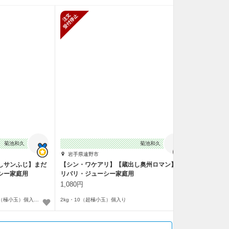
止
新規受付停止
菊池和久
菊池和久
岩手県遠野市
しサンふじ】まだ
【シン・ワケアリ】【蔵出し奥州ロマン】パ
シー家庭用
リパリ・ジューシー家庭用
1,080円
2kg・6（中玉）／8（小玉）／9（極小玉）個入り〜
2kg・10（超極小玉）個入り