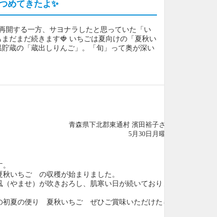
つめてきたよ✨️
が再開する一方、サヨナラしたと思っていた「い
まだまだ続きます🍓 いちごは夏向けの「夏秋い
温貯蔵の「蔵出しりんご」。「旬」って奥が深い
青森県下北郡東通村 濱田裕子さん
5月30日月曜日
す。
夏秋いちご の収穫が始まりました。
風（やませ）が吹きおろし、肌寒い日が続いておりま
の初夏の便り 夏秋いちご ぜひご賞味いただけたら