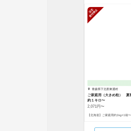
新規受付停
青森県下北郡東通村
ご家庭用（大きめ粒） 夏
約１キロ〜
2,071円〜
【北海道】ご家庭用約1kg×1箱〜