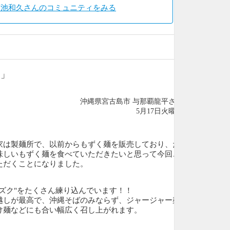
菊池和久さんのコミュニティをみる
売」
沖縄県宮古島市 与那覇龍平さん
5月17日火曜日
家は製麺所で、以前からもずく麺を販売しており、た
味しいもずく麺を食べていただきたいと思って今回こ
ただくことになりました。
ズク"をたくさん練り込んでいます！！
越しが最高で、沖縄そばのみならず、ジャージャー麺
け麺などにも合い幅広く召し上がれます。