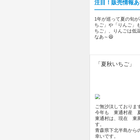
注目！販売情報あ
1年が巡って夏の旬
ちご」や「りんご」も
ちご」、りんごは低
なあ～😆
「夏秋いちご」
ご無沙汰しておりま
今年も 東通村産 
東通村は、現在 東
す。
青森県下北半島から
幸いです。