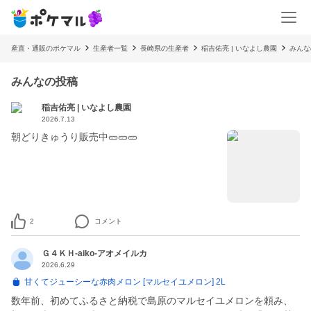
産直・通販のポケマル
生産者一覧
長崎県の生産者
稲吉佑亮 | いなよし農園
みんな
みんなの投稿
稲吉佑亮 | いなよし農園
2026.7.13
朝どりきゅうり販売中🥒🥒🥒
2
コメント
Ｇ４ＫＨ-aiko-アオメイルカ
2026.6.29
甘くてジューシーな赤肉メロン [マルセイユメロン] 2L
数年前、初めてふるさと納税で島原のマルセイユメロンを頼み、