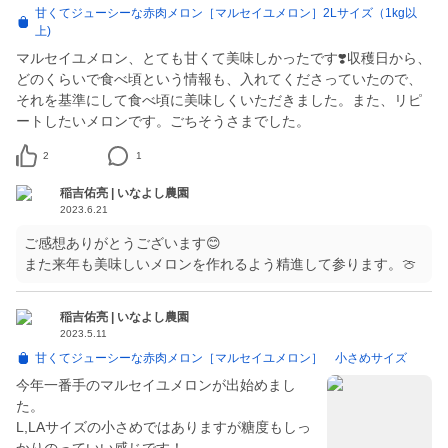
甘くてジューシーな赤肉メロン［マルセイユメロン］2Lサイズ（1kg以
上)
マルセイユメロン、とても甘くて美味しかったです❣️収穫日から、
どのくらいで食べ頃という情報も、入れてくださっていたので、
それを基準にして食べ頃に美味しくいただきました。また、リピ
ートしたいメロンです。ごちそうさまでした。
2
1
稲吉佑亮 | いなよし農園
2023.6.21
ご感想ありがとうございます😊
また来年も美味しいメロンを作れるよう精進して参ります。🍈
稲吉佑亮 | いなよし農園
2023.5.11
甘くてジューシーな赤肉メロン［マルセイユメロン］ 小さめサイズ
今年一番手のマルセイユメロンが出始めまし
た。
L,LAサイズの小さめではありますが糖度もしっ