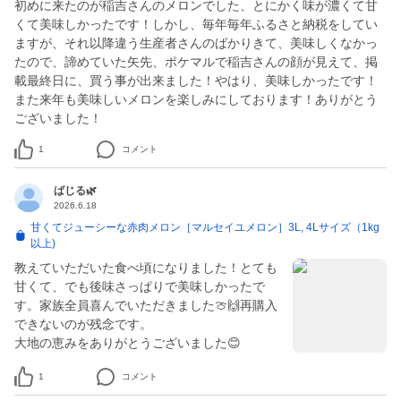
初めに来たのが稲吉さんのメロンでした、とにかく味が濃くて甘
くて美味しかったです！しかし、毎年毎年ふるさと納税をしてい
ますが、それ以降違う生産者さんのばかりきて、美味しくなかっ
たので、諦めていた矢先、ポケマルで稲吉さんの顔が見えて、掲
載最終日に、買う事が出来ました！やはり、美味しかったです！
また来年も美味しいメロンを楽しみにしております！ありがとう
ございました！
1
コメント
ばじる🌿
2026.6.18
甘くてジューシーな赤肉メロン［マルセイユメロン］3L, 4Lサイズ（1kg
以上)
教えていただいた食べ頃になりました！とても
甘くて、でも後味さっぱりで美味しかったで
す。家族全員喜んでいただきました🍈🙌再購入
できないのが残念です。
大地の恵みをありがとうございました😊
1
コメント