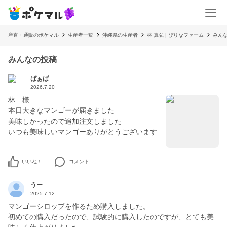
産直・通販のポケマル
生産者一覧
沖縄県の生産者
林 真弘 | ぴりなファーム
みん
みんなの投稿
ばぁば
2026.7.20
林 様
本日大きなマンゴーが届きました
美味しかったので追加注文しました
いいね！
コメント
うー
2025.7.12
マンゴーシロップを作るため購入しました。
初めての購入だったので、試験的に購入したのですが、とても美