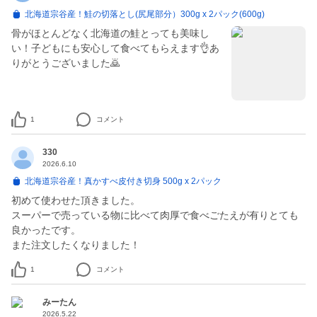
北海道宗谷産！鮭の切落とし(尻尾部分）300g x 2パック(600g)
骨がほとんどなく北海道の鮭とっても美味し
い！子どもにも安心して食べてもらえます👌あ
りがとうございました🙇
1
コメント
330
2026.6.10
北海道宗谷産！真かすべ皮付き切身 500g x 2パック
初めて使わせた頂きました。
スーパーで売っている物に比べて肉厚で食べごたえが有りとても
良かったです。
また注文したくなりました！
1
コメント
みーたん
2026.5.22