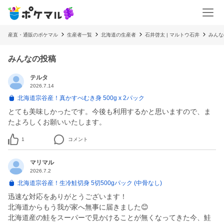
産直・通販のポケマル
生産者一覧
北海道の生産者
石井啓太 | マルトウ石井
みんな
みんなの投稿
テルタ
2026.7.14
北海道宗谷産！真かすべむき身 500g x 2パック
とても美味しかったです。今後も利用するかと思いますので、ま
たよろしくお願いいたします。
1
コメント
マリマル
2026.7.2
北海道宗谷産！生冷鮭切身 5切500gパック (中骨なし)
迅速な対応をありがとうございます！
北海道からもう我が家へ無事に届きました😊
北海道産の鮭をスーパーで見かけることが無くなってきた今、鮭