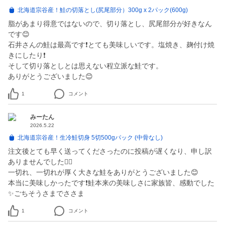
北海道宗谷産！鮭の切落とし(尻尾部分）300g x 2パック(600g)
脂があまり得意ではないので、切り落とし、尻尾部分が好きなん
です😊
石井さんの鮭は最高です❗️とても美味しいです。塩焼き、麹付け焼
きにしたり❗️
そして切り落としとは思えない程立派な鮭です。
1
コメント
みーたん
2026.5.22
北海道宗谷産！生冷鮭切身 5切500gパック (中骨なし)
注文後とても早く送ってくださったのに投稿が遅くなり、申し訳
ありませんでした🙇‍♀️
一切れ、一切れが厚く大きな鮭をありがとうございました😊
本当に美味しかったです❗️鮭本来の美味しさに家族皆、感動でした
1
コメント