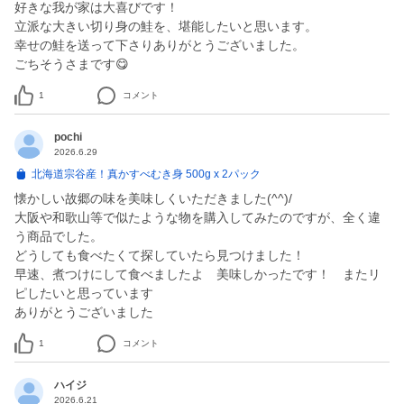
好きな我が家は大喜びです！
立派な大きい切り身の鮭を、堪能したいと思います。
幸せの鮭を送って下さりありがとうございました。
ごちそうさまです😋
1
コメント
pochi
2026.6.29
北海道宗谷産！真かすべむき身 500g x 2パック
懐かしい故郷の味を美味しくいただきました(^^)/
大阪や和歌山等で似たような物を購入してみたのですが、全く違
う商品でした。
どうしても食べたくて探していたら見つけました！
早速、煮つけにして食べましたよ 美味しかったです！ またリ
ピしたいと思っています
ありがとうございました
1
コメント
ハイジ
2026.6.21