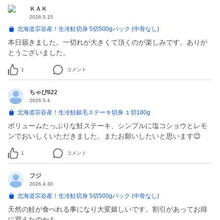
ＫＡＫ
2026.5.15
北海道宗谷産！生冷鮭切身 5切500gパック (中骨なし)
本日届きました。一切れが大きくて頂くのが楽しみです。ありが
とうございました。
1
コメント
ちゃぴ822
2026.5.4
北海道宗谷産！生冷鮭銀毛ステーキ切身 １切180g
ボリュームたっぷりな鮭ステーキ、シンプルに塩コショウとレモ
ンでおいしくいただきました。またお願いしたいと思います😊
1
コメント
フジ
2026.4.30
北海道宗谷産！生冷鮭切身 5切500gパック (中骨なし)
天然の鮭が食べれる事になり大変嬉しいです。割引があってお得
に買えたのかも…