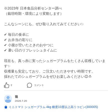
※2023年 日本食品分析センター調べ
（栽培時期・環境により変動します）
こんなシーンにも、ぜひ取り入れてみてください✨
✔ 毎日の食卓に
✔ お弁当の彩りに
✔ 小腹が空いたときのおやつに
✔ 暑い日のリフレッシュタイムに
現在も、真っ赤に実ったシュガープラムをたくさん収穫していま
す✨
収穫量も安定しており、ご注文いただきやすい時期です。
採れたてのシュガープラムをぜひお楽しみください😊🍅
2
コメント
龍
2026.7.20
ミニトマト シュガープラム 4kg 糖度10度以上高リコピン(300005)