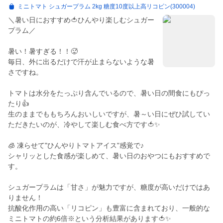
ミニトマト シュガープラム 2kg 糖度10度以上高リコピン(300004)
＼暑い日におすすめ🍅ひんやり楽しむシュガー
プラム／
暑い！暑すぎる！！🥵
毎日、外に出るだけで汗が止まらないような暑
さですね。
トマトは水分をたっぷり含んでいるので、暑い日の間食にもぴっ
たり👍
生のままでももちろんおいしいですが、暑～い日にぜひ試してい
ただきたいのが、冷やして楽しむ食べ方です🍅✨
🧊 凍らせて"ひんやりトマトアイス"感覚で♪
シャリッとした食感が楽しめて、暑い日のおやつにもおすすめで
す。
シュガープラムは「甘さ」が魅力ですが、糖度が高いだけではあ
りません！
抗酸化作用の高い「リコピン」も豊富に含まれており、一般的な
ミニトマトの約6倍※という分析結果があります🍅✨