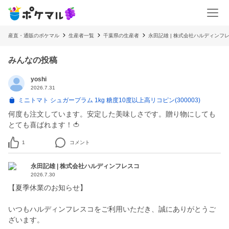
産直・通販のポケマル
生産者一覧
千葉県の生産者
永田記雄 | 株式会社ハルディンフ
みんなの投稿
yoshi
2026.7.31
ミニトマト シュガープラム 1kg 糖度10度以上高リコピン(300003)
何度も注文しています。安定した美味しさです。贈り物にしても
とても喜ばれます！🍅
1
コメント
永田記雄 | 株式会社ハルディンフレスコ
2026.7.30
【夏季休業のお知らせ】
いつもハルディンフレスコをご利用いただき、誠にありがとうご
ざいます。