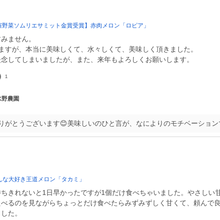
開催野菜ソムリエサミット金賞受賞】赤肉メロン「ロピア」
すみません。
てますが、本当に美味しくて、水々しくて、美味しく頂きました。
失念してしまいましたが、また、来年もよろしくお願いします。
1
 水野農園
りがとうございます😊美味しいのひと言が、なによりのモチベーション
んな大好き王道メロン「タカミ」
ちきれないと1日早かったですが1個だけ食べちゃいました。やさしい
たべるのを見ながらちょっとだけ食べたらみずみずしく甘くて、頼んで
ました。