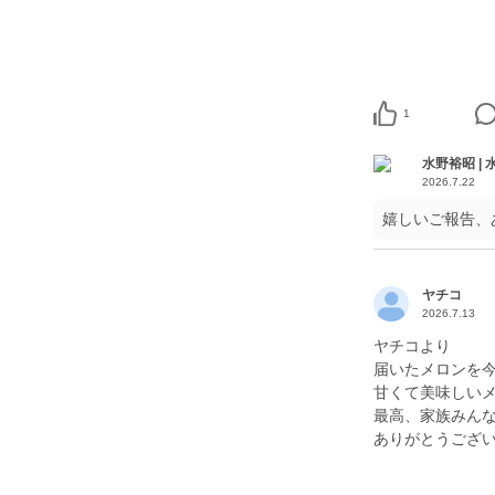
1
水野裕昭 |
2026.7.22
嬉しいご報告、
ヤチコ
2026.7.13
ヤチコより
届いたメロンを今
甘くて美味しい
最高、家族みん
ありがとうござい