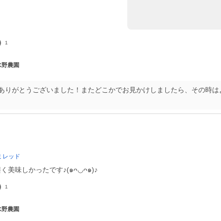
1
 水野農園
ありがとうございました！またどこかでお見かけしましたら、その時は
ミレッド
美味しかったです♪(๑ᴖ◡ᴖ๑)♪
1
 水野農園