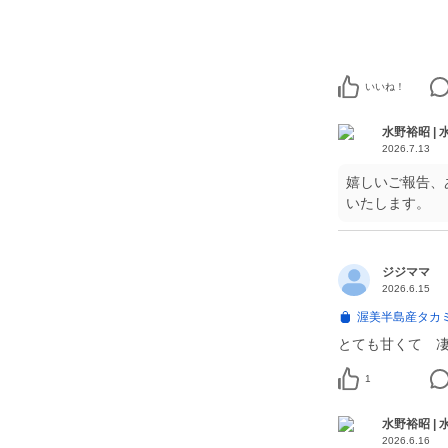
いいね！
水野裕昭 |
2026.7.13
嬉しいご報告、
いたします。
ジジママ
2026.6.15
渥美半島産タカ
とても甘くて 凄く
1
水野裕昭 |
2026.6.16