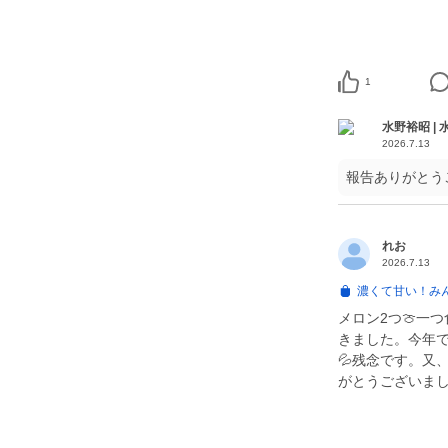
1
水野裕昭 |
2026.7.13
報告ありがとう
れお
2026.7.13
濃くて甘い！み
メロン2つ🍈一
きました。今年
💦残念です。又
がとうございまし