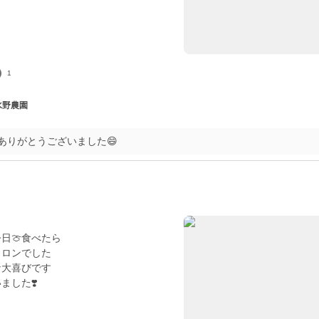
1
 水野農園
ありがとうございました😄
日🍈食べたら
メロンでした
な大喜びです
ました❣️