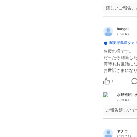
嬉しいご報告、
hangai
2026.6.9
渥美半島産タカ
お疲れ様です。
だった今到着し
何時もお世話に
1
水野裕昭 |
2026.6.10
ご報告嬉しいで
ヤチコ
2025.7.17