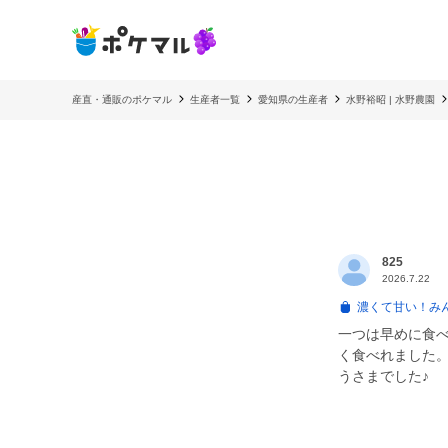
産直・通販のポケマル
生産者一覧
愛知県の生産者
水野裕昭 | 水野農園
825
2026.7.22
濃くて甘い！み
一つは早めに食
く食べれました
うさまでした♪