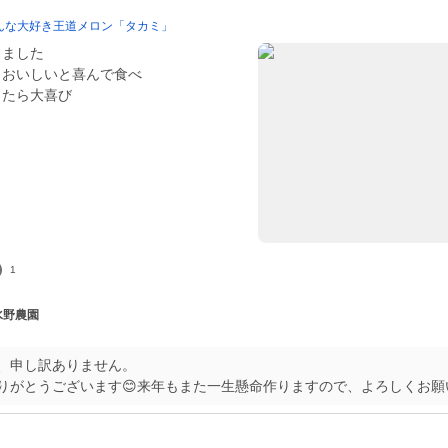
んな大好き王道メロン「タカミ」
きました
くおいしいと喜んで食べ
したら大喜び
1
 水野農園
、申し訳ありません。
りがとうございます😊来年もまた一生懸命作りますので、よろしくお願