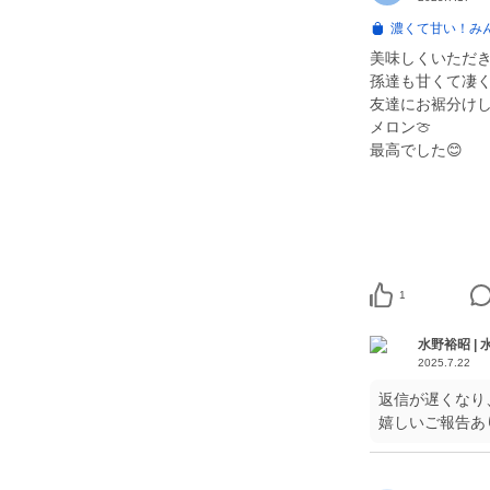
濃くて甘い！み
美味しくいただ
孫達も甘くて凄
友達にお裾分け
メロン🍈
1
水野裕昭 |
2025.7.22
返信が遅くなり
嬉しいご報告あ