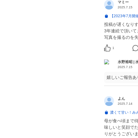
マミー
2025.7.15
【2023年7月
投稿が遅くなり
3年連続で頂い
写真を撮るのを
1
水野裕昭 |
2025.7.15
嬉しいご報告あ
よん
2025.7.14
濃くて甘い！み
母が食べ頃まで待
味しいと笑顔で
りがとうござい