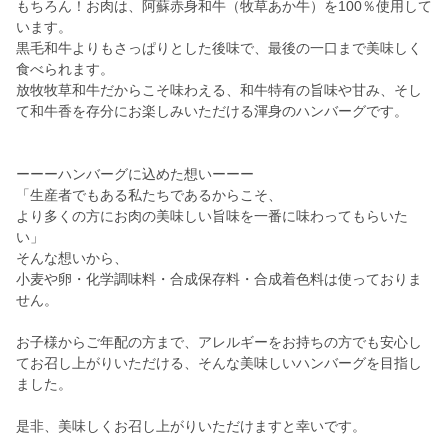
もちろん！お肉は、阿蘇赤身和牛（牧草あか牛）を100％使用して
います。
黒毛和牛よりもさっぱりとした後味で、最後の一口まで美味しく
食べられます。
放牧牧草和牛だからこそ味わえる、和牛特有の旨味や甘み、そし
て和牛香を存分にお楽しみいただける渾身のハンバーグです。
ーーーハンバーグに込めた想いーーー
「生産者でもある私たちであるからこそ、
より多くの方にお肉の美味しい旨味を一番に味わってもらいた
い」
そんな想いから、
小麦や卵・化学調味料・合成保存料・合成着色料は使っておりま
せん。
お子様からご年配の方まで、アレルギーをお持ちの方でも安心し
てお召し上がりいただける、そんな美味しいハンバーグを目指し
ました。
是非、美味しくお召し上がりいただけますと幸いです。