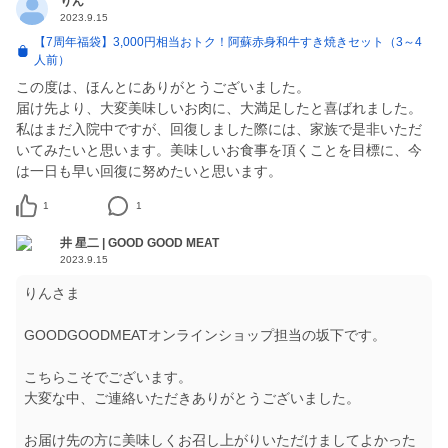
りん
2023.9.15
【7周年福袋】3,000円相当おトク！阿蘇赤身和牛すき焼きセット（3～4
人前）
この度は、ほんとにありがとうございました。
届け先より、大変美味しいお肉に、大満足したと喜ばれました。
私はまだ入院中ですが、回復しました際には、家族で是非いただ
いてみたいと思います。美味しいお食事を頂くことを目標に、今
は一日も早い回復に努めたいと思います。
1
1
井 星二 | GOOD GOOD MEAT
2023.9.15
りんさま
GOODGOODMEATオンラインショップ担当の坂下です。
こちらこそでございます。
大変な中、ご連絡いただきありがとうございました。
お届け先の方に美味しくお召し上がりいただけましてよかった