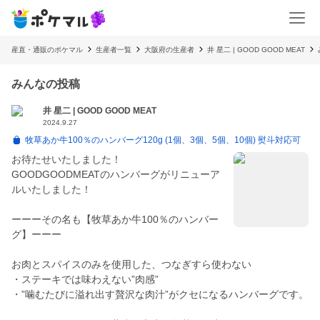
産直・通販のポケマル
生産者一覧
大阪府の生産者
井 星二 | GOOD GOOD MEAT
みんなの投稿
井 星二 | GOOD GOOD MEAT
2024.9.27
牧草あか牛100％のハンバーグ120g (1個、3個、5個、10個) 熨斗対応可
お待たせいたしました！
GOODGOODMEATのハンバーグがリニューア
ルいたしました！
ーーーその名も【牧草あか牛100％のハンバー
グ】ーーー
お肉とスパイスのみを使用した、つなぎすら使わない
・ステーキでは味わえない”肉感”
・”噛むたびに溢れ出す贅沢な肉汁”がクセになるハンバーグです。