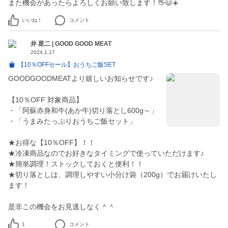
また機会があったらよろしくお願い致します！👋😃☀️
いいね！
コメント
井 星二 | GOOD GOOD MEAT
2024.1.17
【10％OFFセール】おうちご飯SET
GOODGOODMEATより嬉しいお知らせです♪
【10％OFF 対象商品】
・「阿蘇赤身和牛(あか牛)切り落とし600g～」
・「うまみたっぷりおうちご飯セット」
★お得な【10％OFF】！！
★冷凍商品なのでお好きなタイミングで使っていただけます♪
★簡単調理！ストックしておくと便利！！
★切り落としは、調理しやすい小分け袋（200g）でお届けいたし
ます！
是非この機会をお見逃しなく＾＾
1
コメント