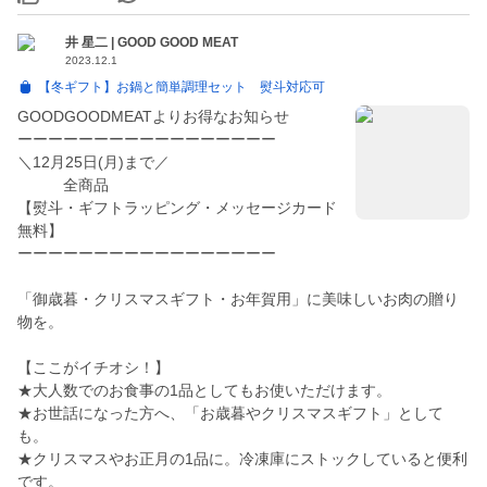
井 星二 | GOOD GOOD MEAT
2023.12.1
【冬ギフト】お鍋と簡単調理セット 熨斗対応可
GOODGOODMEATよりお得なお知らせ
ーーーーーーーーーーーーーーーーー
＼12月25日(月)まで／
全商品
【熨斗・ギフトラッピング・メッセージカード
無料】
ーーーーーーーーーーーーーーーーー
「御歳暮・クリスマスギフト・お年賀用」に美味しいお肉の贈り
物を。
【ここがイチオシ！】
★大人数でのお食事の1品としてもお使いただけます。
★お世話になった方へ、「お歳暮やクリスマスギフト」として
も。
★クリスマスやお正月の1品に。冷凍庫にストックしていると便利
です。