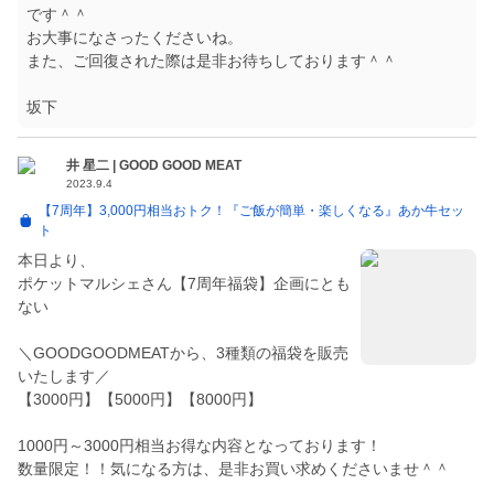
です＾＾
お大事になさったくださいね。
また、ご回復された際は是非お待ちしております＾＾
井 星二 | GOOD GOOD MEAT
2023.9.4
【7周年】3,000円相当おトク！『ご飯が簡単・楽しくなる』あか牛セッ
ト
本日より、
ポケットマルシェさん【7周年福袋】企画にとも
ない
＼GOODGOODMEATから、3種類の福袋を販売
いたします／
【3000円】【5000円】【8000円】
1000円～3000円相当お得な内容となっております！
数量限定！！気になる方は、是非お買い求めくださいませ＾＾