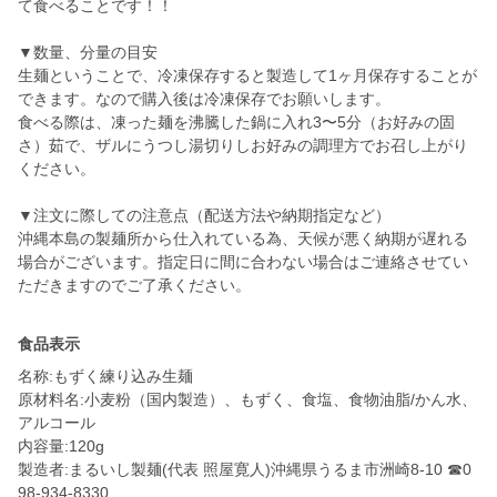
て食べることです！！
▼数量、分量の目安
生麺ということで、冷凍保存すると製造して1ヶ月保存することが
できます。なので購入後は冷凍保存でお願いします。
食べる際は、凍った麺を沸騰した鍋に入れ3〜5分（お好みの固
さ）茹で、ザルにうつし湯切りしお好みの調理方でお召し上がり
ください。
▼注文に際しての注意点（配送方法や納期指定など）
沖縄本島の製麺所から仕入れている為、天候が悪く納期が遅れる
場合がございます。指定日に間に合わない場合はご連絡させてい
食品表示
名称:もずく練り込み生麺
原材料名:小麦粉（国内製造）、もずく、食塩、食物油脂/かん水、
アルコール
内容量:120g
製造者:まるいし製麺(代表 照屋寛人)沖縄県うるま市洲崎8-10 ☎︎0
98-934-8330