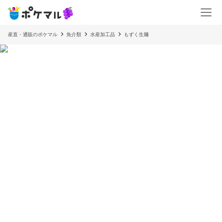
産直・通販のポケマル
魚介類
水産加工品
もずく生麺