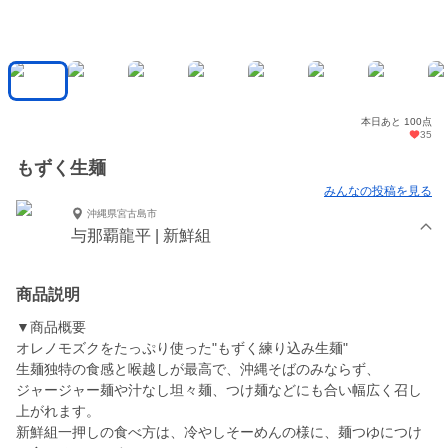
本日あと 100点
35
もずく生麺
みんなの投稿を見る
沖縄県宮古島市
与那覇龍平 | 新鮮組
商品説明
▼商品概要
オレノモズクをたっぷり使った"もずく練り込み生麺"
生麺独特の食感と喉越しが最高で、沖縄そばのみならず、
ジャージャー麺や汁なし坦々麺、つけ麺などにも合い幅広く召し
上がれます。
新鮮組一押しの食べ方は、冷やしそーめんの様に、麺つゆにつけ