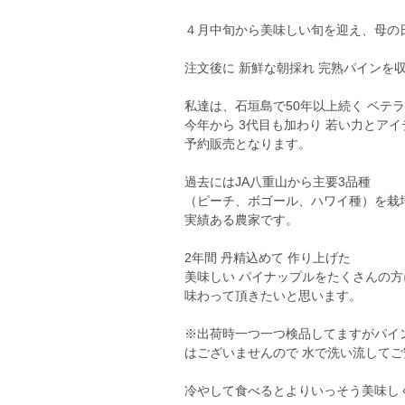
４月中旬から美味しい旬を迎え、母の
注文後に 新鮮な朝採れ 完熟パインを
私達は、石垣島で50年以上続く ベテ
今年から 3代目も加わり 若い力とアイ
予約販売となります。
過去にはJA八重山から主要3品種
（ピーチ、ボゴール、ハワイ種）を栽
実績ある農家です。
2年間 丹精込めて 作り上げた
美味しい パイナップルをたくさんの方
味わって頂きたいと思います。
※出荷時一つ一つ検品してますがパイ
はございませんので 水で洗い流して
冷やして食べるとよりいっそう美味しく頂け