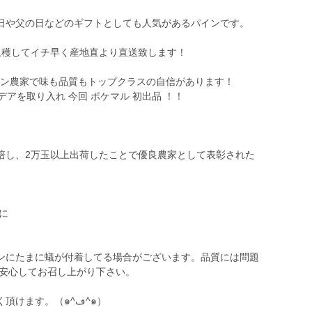
日や父の日などのギフトとしても人気があるパインです。
収穫してイチ早く産地直より直送致します！
ラン農家で味も品質もトップクラスの自信があります！
デアを取り入れ 今回 ポケマル 初出品 ！！
培し、2万玉以上出荷したことで優良農家として表彰された
に
ンにたまに蟻が付着してる場合がございます。品質には問題
ご安心してお召し上がり下さい。
ます。（๑^ڡ^๑）