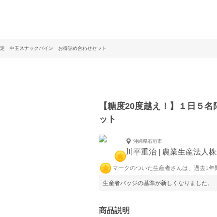
限定 中玉スナックパイン お得詰め合わせセット
【糖度20度越え！】１日５
ット
沖縄県石垣市
川平重治 | 農業生産法人
マークのついた生産者さんは、過去1年
生産者バッジの基準が新しくなりました。
商品説明