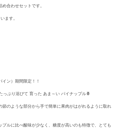
詰め合わせセットです。
ています。
。
パイン）期間限定！！
っぷり浴びて 育った あま～い パイナップル🍍
の節のような部分から手で簡単に果肉がはがれるように取れ
ップルに比べ酸味が少なく、糖度が高いのも特徴で、とても