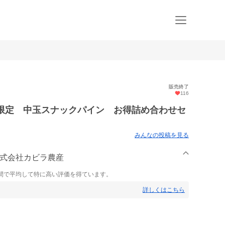
販売終了
116
名限定 中玉スナックパイン お得詰め合わせセ
みんなの投稿を見る
株式会社カビラ農産
間で平均して特に高い評価を得ています。
詳しくはこちら