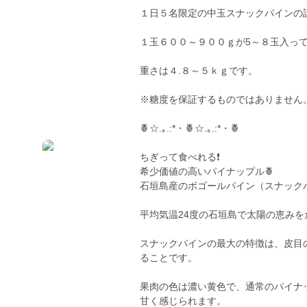
１日５名限定の中玉スナックパインの
１玉６００～９００ｇが5～８玉入っ
重さは４.８～５ｋｇです。
※糖度を保証するものではありません
🍍☆.｡.:*・🍍☆.｡.:*・🍍
ちぎって食べれる❗️
希少価値の高いパイナップル🍍
石垣島産のボゴールパイン（スナック
平均気温24度の石垣島で太陽の恵みをた
スナックパインの最大の特徴は、皮目
ることです。
果肉の色は濃い黄色で、通常のパイナ
甘く感じられます。