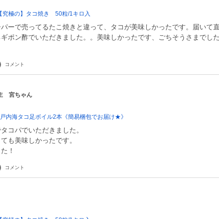
究極の】タコ焼き 50粒/1キロ入
ーパーで売ってるたこ焼きと違って、タコが美味しかったです。届いて
ネギポン酢でいただきました。。美味しかったです、ごちそうさまでし
コメント
主 宮ちゃん
瀬戸内海タコ足ボイル2本《簡易梱包でお届け★》
でタコパでいただきました。
とても美味しかったです。
した！
コメント