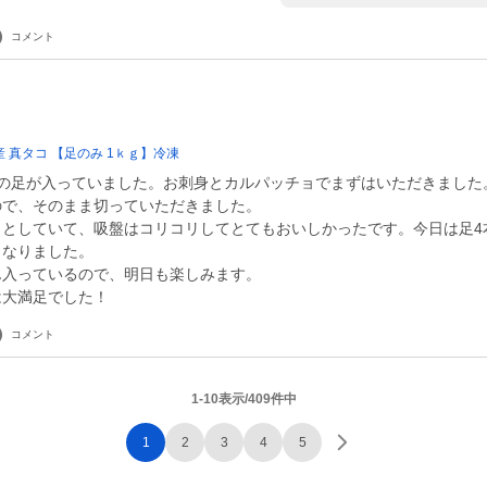
コメント
 真タコ 【足のみ 1ｋｇ】冷凍
んの足が入っていました。お刺身とカルパッチョでまずはいただきました
ので、そのまま切っていただきました。
リとしていて、吸盤はコリコリしてとてもおいしかったです。今日は足4
くなりました。
ん入っているので、明日も楽しみます。
は大満足でした！
コメント
1-10表示/409件中
1
2
3
4
5