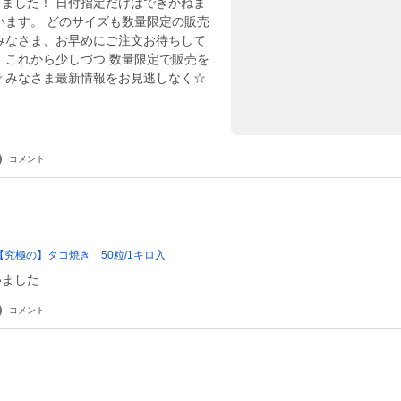
ました！ 日付指定だけはできかねま
います。 どのサイズも数量限定の販売
みなさま、お早めにご注文お待ちして
、これから少しづつ 数量限定で販売を
 みなさま最新情報をお見逃しなく☆
コメント
究極の】タコ焼き 50粒/1キロ入
いました
コメント