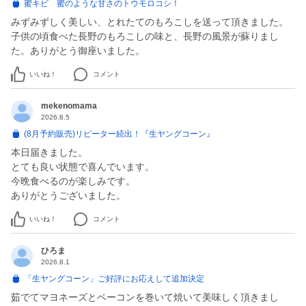
蜜キビ 蜜のような甘さのトウモロコシ！
みずみずしく美しい、とれたてのもろこしを送って頂きました。
子供の頃食べた長野のもろこしの味と、長野の風景が蘇りまし
た。ありがとう御座いました。
いいね！
コメント
mekenomama
2026.8.5
(8月予約販売)リピーター続出！『生ヤングコーン』
本日届きました。
とても良い状態で喜んでいます。
今晩食べるのが楽しみです。
いいね！
コメント
ひろま
2026.8.1
「生ヤングコーン」ご好評にお応えして追加決定
茹でてマヨネーズとベーコンを巻いて焼いて美味しく頂きまし