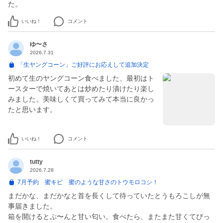
た。
いいね！
コメント
ゆ〜さ
2026.7.31
「生ヤングコーン」ご好評にお応えして追加決定
初めて生のヤングコーン食べました、最初はト
ースターで焼いてあとは炒めたり漬けたり楽し
みました。美味しくて買ってみて本当に良かっ
たと思います。
いいね！
コメント
tutty
2026.7.28
7月予約 蜜キビ 蜜のような甘さのトウモロコシ！
まだかな、まだかなと首を長くして待っていたとうもろこしが無
事届きました。
箱を開けるとぷ〜んと甘い匂い。食べたら、またまた甘くてびっ