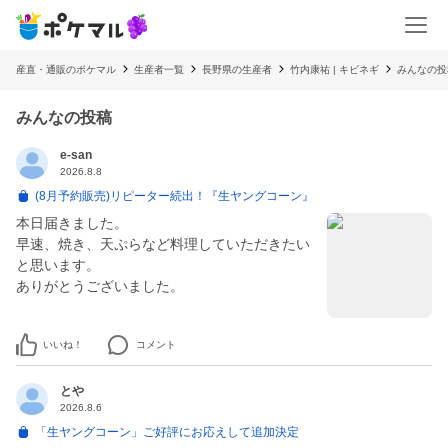
産直・通販のポケマル
生産者一覧
長野県の生産者
竹内康祐 | キビネギ
みんなの投
みんなの投稿
e-san
2026.8.8
(8月予約販売)リピーター続出！『生ヤングコーン』
本日届きました。
早速、焼き、天ぷらなど料理していただきたい
と思います。
ありがとうございました。
いいね！
コメント
とや
2026.8.6
「生ヤングコーン」ご好評にお応えして追加決定