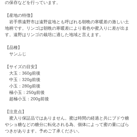
の保存などを行っています。
【産地の特徴】
岩手県遠野市は遠野盆地とも呼ばれる朝晩の寒暖差の激しい土
地柄です。リンゴは朝晩の寒暖差により着色や蜜入りに差が出ま
す。遠野はリンゴの栽培に適した地域と言えます。
【品種】
サンふじ
【サイズの目安】
大玉：360g前後
中玉：320g前後
小玉：280g前後
極小玉：250g前後
超極小玉：200g前後
【注意点】
蜜入り保証品ではありません。蜜は時間の経過と共にブドウ糖
やショ糖などの糖分に転化される為、個体によって蜜の量にばら
つきがあります。予めご了承ください。