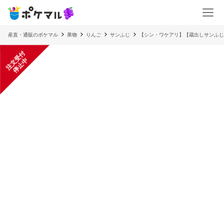
産直・通販のポケマル
果物
りんご
サンふじ
【シン・ワケアリ】【蔵出しサンふじ
注
文
受
付
停
止
中