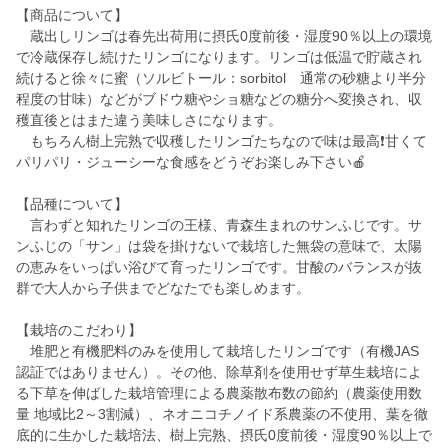
【商品について】
蔵出しリンゴは春先出荷用に摂氏0度前後・湿度90％以上の環境
で冷蔵保存し続けたリンゴになります。リンゴは低温で貯蔵され
続けると徐々に蜜（ソルビトール：sorbitol 通常の砂糖より半分
程度の甘味）などがブドウ糖やショ糖などの糖分へ変換され、収
穫直後とはまた違う美味しさになります。
もちろん樹上完熟で収穫したリンゴたちなので味は最高❗️甘くて
パリパリ・ジューシーな食感をどうぞお楽しみ下さい🍎
【品種について】
言わずと知れたリンゴの王様、青森生まれのサンふじです。サ
ンふじの「サン」は袋を掛けないで栽培した無袋の意味で、太陽
の恵みをいっぱい浴びて育ったリンゴです。甘酸のバランスが抜
群で大人から子供までどなたでも楽しめます。
【栽培のこだわり】
堆肥と有機肥料のみを使用して栽培したリンゴです（有機JAS
認証ではありません）。その他、除草剤を使用せず草生栽培によ
る下草を伸ばした栽培管理による農薬散布数の節約（農薬使用数
量 地域比2～3割減）、ネオニコチノイド系農薬の不使用、葉を徹
底的に生かした栽培法、樹上完熟、摂氏0度前後・湿度90％以上で