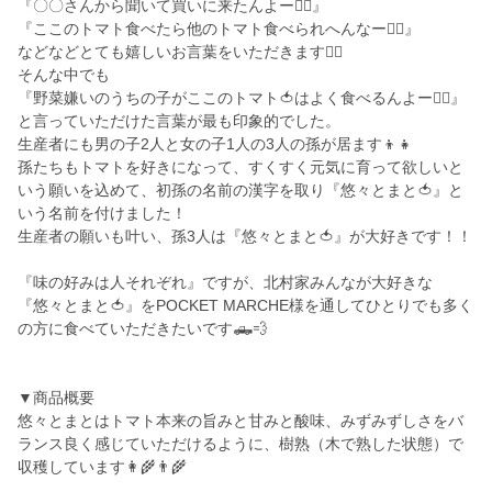
『〇〇さんから聞いて買いに来たんよー🙍‍♀️』
『ここのトマト食べたら他のトマト食べられへんなー👱‍♂️』
などなどとても嬉しいお言葉をいただきます🙇‍♂️
そんな中でも
『野菜嫌いのうちの子がここのトマト🍅はよく食べるんよー🙍‍♀️』
と言っていただけた言葉が最も印象的でした。
生産者にも男の子2人と女の子1人の3人の孫が居ます👦👧
孫たちもトマトを好きになって、すくすく元気に育って欲しいと
いう願いを込めて、初孫の名前の漢字を取り『悠々とまと🍅』と
いう名前を付けました！
生産者の願いも叶い、孫3人は『悠々とまと🍅』が大好きです！！
『味の好みは人それぞれ』ですが、北村家みんなが大好きな
『悠々とまと🍅』をPOCKET MARCHE様を通してひとりでも多く
の方に食べていただきたいです🛻💨
▼商品概要
悠々とまとはトマト本来の旨みと甘みと酸味、みずみずしさをバ
ランス良く感じていただけるように、樹熟（木で熟した状態）で
収穫しています👩‍🌾👨‍🌾