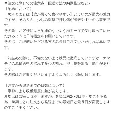
▼注文に際しての注意点（配送方法や納期指定など）
【配送において】
・悠々とまとは【皮が薄くて食べやすい】とういのが最大の魅力
ですが、その反面、少しの衝撃で押し傷が出来やすいのも事実で
す。
その為、お客様には再配達のないよう極力一度で受け取っていた
だけるように日時指定をお願いしています。
その点、ご理解いただける方のみ是非ご注文いただければ幸いで
す。
・箱詰めの際に、不備のないよう検品は徹底していますが、ナマ
モノの為輸送中の揺れで多少の割れ、押し傷等出る可能性があり
ます。
その際はご容赦くださいますようよろしくお願い致します。
【注文から発送までの日数について】
・季節により収穫頻度に差があります。
夏場はほぼ毎日収穫しますが、冬場は約2〜3日空く場合もある
為、時期ごとに注文から発送までの最短日と最長日が変更します
のでご了承ください。