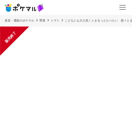
産直・通販のポケマル
野菜
トマト
こどもにも大人気！♬まるっとたべたい 悠々と
販売終了