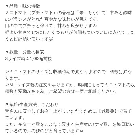
▼品種・味の特徴
ミニトマト（プチトマト）の品種は千果（ちか）で、甘みと酸味
のバランスがとれた爽やかな味わいが魅力です。
口の中でプチっと弾けて、甘みが広がります🍅
程よい甘さで1つにしとくつもりが何個もついつい口に入れてしま
うと好評頂いています🤗
▼数量、分量の目安
Sサイズ箱🍅1,000g前後
※ミニトマトのサイズは収穫時期で異なりますので、個数は異な
ります。
※M.Lサイズ箱の注文を承りますが、時期によってミニトマトの収
穫数も変動がある為、ご希望の方は一度ご相談ください。
▼栽培/生産方法、こだわり
皆さんに安心してお召し上がりいただくために【減農薬】で育て
ています。
また、ギターと歌をこよなく愛する生産者の♪ナマ歌♩を毎日聴い
ているので、のびのびと育っています☺️