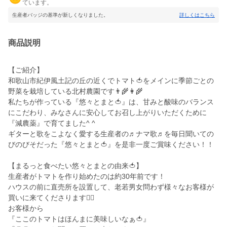
ています。
生産者バッジの基準が新しくなりました。
詳しくはこちら
商品説明
【ご紹介】
和歌山市紀伊風土記の丘の近くでトマト🍅をメインに季節ごとの
野菜を栽培している北村農園です👨‍🌾👩‍🌾
私たちが作っている『悠々とまと🍅』は、甘みと酸味のバランス
にこだわり、みなさんに安心してお召し上がりいただくために
『減農薬』で育てました^ ^
ギターと歌をこよなく愛する生産者の♬ナマ歌♬を毎日聞いての
びのびそだった『悠々とまと🍅』を是非一度ご賞味ください！！
【まるっと食べたい悠々とまとの由来🍅】
生産者がトマトを作り始めたのは約30年前です！
ハウスの前に直売所を設置して、老若男女問わず様々なお客様が
買いに来てくださります🙇‍♂️
お客様から
『ここのトマトはほんまに美味しいなぁ🍅』