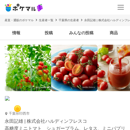
産直・通販のポケマル
生産者一覧
千葉県の生産者
永田記雄 | 株式会社ハルディンフ
情報
投稿
みんなの投稿
商品
千葉県印西市
永田記雄 | 株式会社ハルディンフレスコ
高糖度ミニトマト シュガープラム、レタス、ミニパプリ