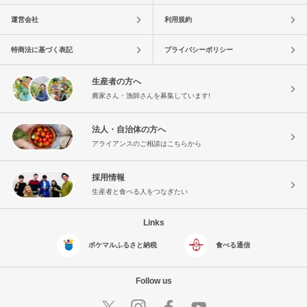
運営会社
利用規約
特商法に基づく表記
プライバシーポリシー
生産者の方へ
農家さん・漁師さんを募集しています!
法人・自治体の方へ
アライアンスのご相談はこちらから
採用情報
生産者と食べる人をつなぎたい
Links
ポケマルふるさと納税
食べる通信
Follow us