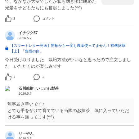
で、なかなか大変でしたが私も幼き頃に眺めた
光景を子どもたちにも奮起しました(^^)
3
コメント
イチジク57
2026.5.7
【スマートレター発送】開拓から一度も農薬使ってません！有機抹茶
【上】「豊樹の白」
今日受け取りました 栽培方法がいいなと思ったので注文しまし
た いただくのが楽しみです
1
1
石川龍樹 | いしかわ製茶
2026.5.7
無事届き幸いです♪
とても手をかけて育てている当園のお抹茶、気に入っていただ
ける事を願ってます(^^)
りーやん
2026.3.7