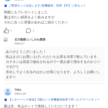
ご希望セット出品します♪有機栽培・煎茶 【中】二本セット
両親にもプレゼントしました
夏は冷たい緑茶をよく飲みますが
それに合った茶葉があればご紹介ください
1
1
石川龍樹 | いしかわ製茶
2026.3.7
ありがとうございました！
私はまさにお買い上げいただいたお茶を冷茶で飲んでいます。
カテキンは高温で抽出されるので一度お湯で浸出するのがコツ
です(^^)
水出しでよく出るのはかぶせ茶になります。よろしくお願いし
ます☆
Yuka
2026.2.20
【レターパック発送】2個セット有機栽培抹茶で作ったグリーンティー
夏は氷、冬はホットで美味しくいただいてます！