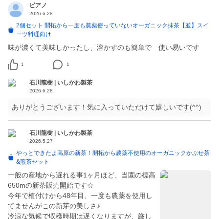
ピアノ
2026.6.28
2個セット 開拓から一度も農薬使っていないオーガニック抹茶【並】スイ
ーツ料理向け
味が濃くて美味しかったし、溶かすのも簡単で 使い易いです
1
1
石川龍樹 | いしかわ製茶
2026.6.28
ありがとうございます！気に入っていただけて嬉しいです(^^)
石川龍樹 | いしかわ製茶
2026.5.27
やっとできたよ高原の新茶！開拓から農薬不使用のオーガニックかぶせ茶
&煎茶セット
一般の産地から遅れる事1ヶ月ほど、当園の標高
650mの新茶販売開始です☆
今年で植付けから48年目、一度も農薬を使用し
てませんがこの新芽の美しさ♪
冷涼な気候で収穫時期は遅くなりますが、厳し