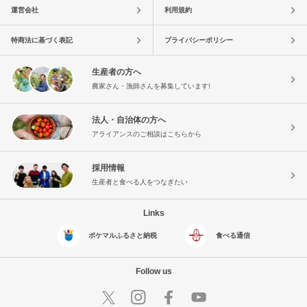
運営会社
利用規約
特商法に基づく表記
プライバシーポリシー
生産者の方へ
農家さん・漁師さんを募集しています!
法人・自治体の方へ
アライアンスのご相談はこちらから
採用情報
生産者と食べる人をつなぎたい
Links
ポケマルふるさと納税
食べる通信
Follow us