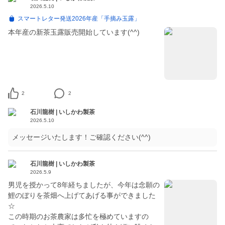
2026.5.10
スマートレター発送2026年産「手摘み玉露」
本年産の新茶玉露販売開始しています(^^)
2
2
石川龍樹 | いしかわ製茶
2026.5.10
メッセージいたします！ご確認ください(^^)
石川龍樹 | いしかわ製茶
2026.5.9
男児を授かって8年経ちましたが、今年は念願の
鯉のぼりを茶畑へ上げてあげる事ができました
☆
この時期のお茶農家は多忙を極めていますの