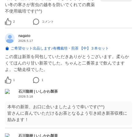
い冬の寒さが害虫の越冬を防いでくれての農薬
不使用栽培です(^^)
2
コメント
nagato
2026.5.17
ご希望セット出品します♪有機栽培・煎茶 【中】３本セット
この度は新茶を同包していただきありがとうございます。柔らか
くてほんのり甘い新茶でした。ちゃんと二番茶まで飲んでます
よ。ご馳走様でした。
1
1
石川龍樹 | いしかわ製茶
2026.5.18
本年の新茶、お口に合いましたようで幸いです(^^)
皆さんに喜んでいただけるお茶となるよう引き続き新茶収穫に
励みます！
石川龍樹 | いしかわ製茶