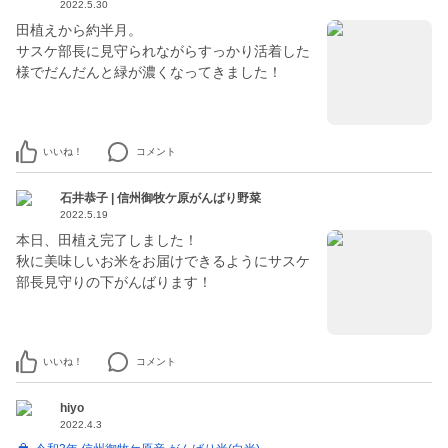
2022.5.30
田植えから約半月。
サスケ部長に見守られながらすっかり活着した
様でだんだんと緑が濃くなってきました！
いいね！
コメント
石井恭子 | 信州御牧ケ原がんばり野菜
2022.5.19
本日、田植え完了しました！
秋に美味しいお米をお届けできるようにサスケ
部長見守りの下がんばります！
いいね！
コメント
hiyo
2022.4.3