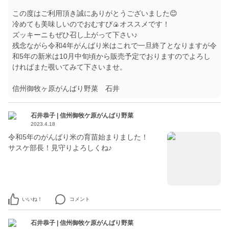
この度はご利用頂き誠にありがとうございました😊
冷めても美味しいのでおむすび🍙オススメです！
ズッキーニもぜひ召し上がって下さい♪
残念ながら令和4年がんばり米はこれで一旦終了となりますが令
和5年の新米は10月中旬頃から販売予定でおりますのでよろし
ければまた覗いてみて下さいませ。
信州御牧ヶ原がんばり野菜 石井
石井恭子 | 信州御牧ケ原がんばり野菜
2023.4.18
令和5年のがんばり米の育苗始まりました！
サスケ部長！見守りよろしくね♪
いいね！
コメント
石井恭子 | 信州御牧ケ原がんばり野菜