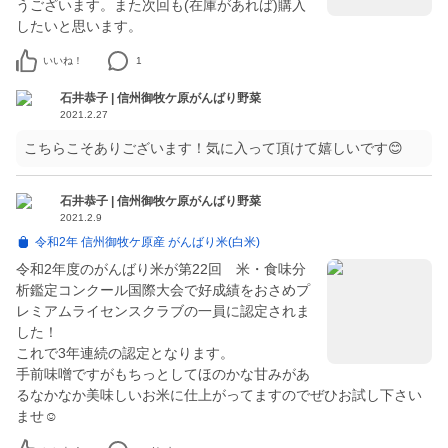
うございます。また次回も(在庫があれば)購入
したいと思います。
いいね！
1
石井恭子 | 信州御牧ケ原がんばり野菜
2021.2.27
こちらこそありございます！気に入って頂けて嬉しいです😊
石井恭子 | 信州御牧ケ原がんばり野菜
2021.2.9
令和2年 信州御牧ケ原産 がんばり米(白米)
令和2年度のがんばり米が第22回 米・食味分
析鑑定コンクール国際大会で好成績をおさめプ
レミアムライセンスクラブの一員に認定されま
した！
これで3年連続の認定となります。
手前味噌ですがもちっとしてほのかな甘みがあ
るなかなか美味しいお米に仕上がってますのでぜひお試し下さい