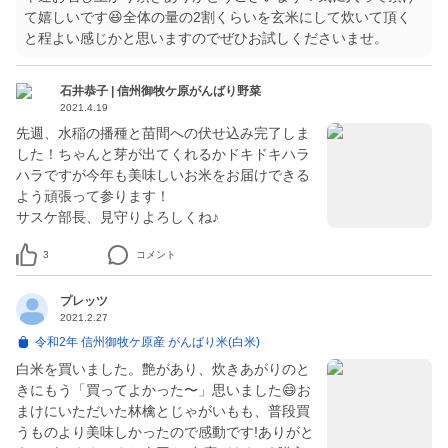
て嬉しいです😆全体の量の2割くらいを玄米にして炊いて頂く
と程よい感じかと思いますのでぜひお試しくださいませ。
石井恭子 | 信州御牧ケ原がんばり野菜
2021.4.19
先週、水稲の播種と苗間への伏せ込み完了しま
した！ちゃんと芽が出てくれるかドキドキハラ
ハラですが今年も美味しいお米をお届けできる
よう頑張って参ります！
サスケ部長、見守りよろしくね♪
3
コメント
プレッツ
2021.2.27
令和2年 信州御牧ケ原産 がんばり米(白米)
白米を買いました。艶があり、炊きあがりのと
きにもう「買ってよかった〜」思いました😄お
まけにいただいた林檎とじゃがいもも、普段買
うものより美味しかったので感動です!ありがと