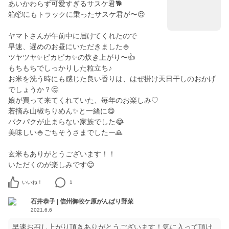
あいかわらず可愛すぎるサスケ君🐕
箱📦にもトラックに乗ったサスケ君が〜😍
ヤマトさんが午前中に届けてくれたので
早速、遅めのお昼にいただきました🍚
ツヤツヤ✨ピカピカ✨の炊き上がり〜👍
もちもちでしっかりした粒立ち♪
お米を洗う時にも感じた良い香りは、はぜ掛け天日干しのおかげ
でしょうか？🤔
娘が買って来てくれていた、毎年のお楽しみ♡
若摘み山椒ちりめん✨と一緒に😋
パクパクが止まらない家族でした😂
美味しい🍚ごちそうさまでしたー🙏
玄米もありがとうございます！！
いただくのが楽しみです😊
いいね！
1
石井恭子 | 信州御牧ケ原がんばり野菜
2021.6.6
早速お召し上がり頂きありがとうございます！気に入って頂け