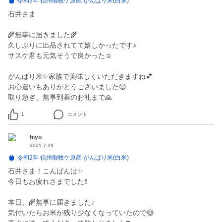
令和3年 信州御牧ケ原産 がんばり米(白米)
石井さま
🌾無事に届きました🌾
久しぶりに出品されてて嬉しかったです♪
サスケ君も元気そうで良かった☺️
がんばり米✨家族で美味しくいただきますね💕
お心遣いもありがとうございました😌
取り急ぎ、無事到着のお礼まで🙏
1
コメント
hiyo
2021.7.29
令和2年 信州御牧ケ原産 がんばり米(白米)
石井さま！こんばんは✨
今日もお疲れさまでした‼︎
本日、🌾無事に届きました♪
気付いたらお米が残り少なくなっていたので😅