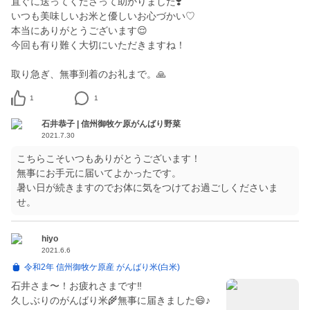
直ぐに送ってくださって助かりました❣️
いつも美味しいお米と優しいお心づかい♡
本当にありがとうございます😌
今回も有り難く大切にいただきますね！
取り急ぎ、無事到着のお礼まで。🙏
1
1
石井恭子 | 信州御牧ケ原がんばり野菜
2021.7.30
こちらこそいつもありがとうございます！
無事にお手元に届いてよかったです。
暑い日が続きますのでお体に気をつけてお過ごしくださいま
hiyo
2021.6.6
令和2年 信州御牧ケ原産 がんばり米(白米)
石井さま〜！お疲れさまです‼︎
久しぶりのがんばり米🌾無事に届きました😄♪