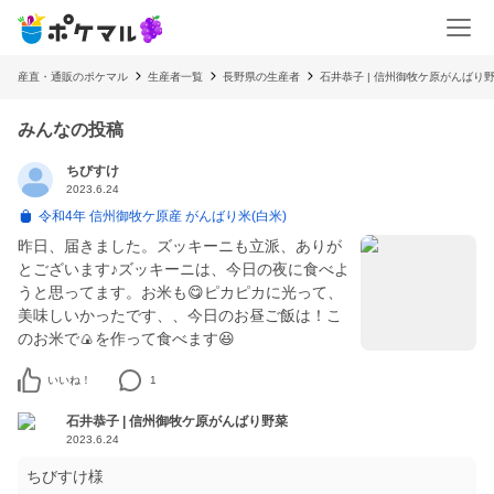
産直・通販のポケマル
生産者一覧
長野県の生産者
石井恭子 | 信州御牧ケ原がんばり
みんなの投稿
ちびすけ
2023.6.24
令和4年 信州御牧ケ原産 がんばり米(白米)
昨日、届きました。ズッキーニも立派、ありが
とございます♪ズッキーニは、今日の夜に食べよ
うと思ってます。お米も😋ピカピカに光って、
美味しいかったです、、今日のお昼ご飯は！こ
のお米で🍙を作って食べます😆
いいね！
1
石井恭子 | 信州御牧ケ原がんばり野菜
2023.6.24
ちびすけ様