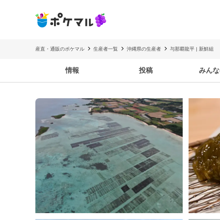
産直・通販のポケマル
生産者一覧
沖縄県の生産者
与那覇龍平 | 新鮮組
情報
投稿
みんな