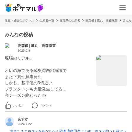
産直・通販のポケマル
生産者一覧
青森県の生産者
高森優 | 鷹丸 高森漁業
みんな
みんなの投稿
高森優 | 鷹丸 高森漁業
2025.6.8
現場のリアル‼️
オレの海である陸奥湾西部海域で
また下痢性貝毒発生
しかも、基準値の3倍近い
プランクトンも大量発生してる…
今シーズン終わったわ
いいね！
コメント
あすか
2024.7.22
生きたままホタテをあなたへ！陸奥湾蟹田産ミルキーホタテ約５０枚セッ