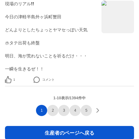
現場のリアル❗❗
今日の津軽半島外ヶ浜町蟹田
どんよりとしたちょっとヤマセっぽい天気
ホタテ出荷も終盤
明日、海が荒れないことを祈るだけ・・・
一瞬を生きるぜ！！
1
コメント
1-10表示/1394件中
1
2
3
4
5
生産者のページへ戻る