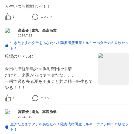
人生いつも挑戦じゃ！！！
1
コメント
高森優 | 鷹丸 高森漁業
2024.7.12
生きたままホタテをあなたへ！陸奥湾蟹田産ミルキーホタテ約５０枚セッ
ト！
現場のリアル❗❗
今日の津軽半島外ヶ浜町蟹田は快晴
だけど、来週からはヤマセだな、、、
一瞬で過ぎ去る夏をホタテと共に精一杯生きて
やる！！！
1
コメント
高森優 | 鷹丸 高森漁業
2024.7.10
生きたままホタテをあなたへ！陸奥湾蟹田産ミルキーホタテ約５０枚セッ
ト！