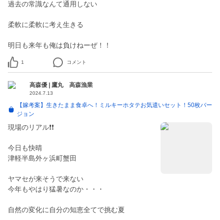
過去の常識なんて通用しない
柔軟に柔軟に考え生きる
明日も来年も俺は負けねーぜ！！
1
コメント
高森優 | 鷹丸 高森漁業
2024.7.13
【嫁考案】生きたまま食卓へ！ミルキーホタテお気遣いセット！50枚バー
ジョン
現場のリアル❗❗
今日も快晴
津軽半島外ヶ浜町蟹田
ヤマセが来そうで来ない
今年もやはり猛暑なのか・・・
自然の変化に自分の知恵全てで挑む夏