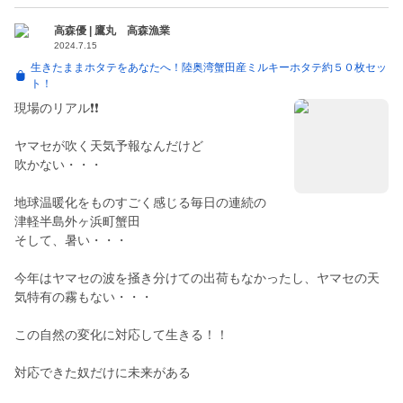
高森優 | 鷹丸 高森漁業
2024.7.15
生きたままホタテをあなたへ！陸奥湾蟹田産ミルキーホタテ約５０枚セッ
ト！
現場のリアル❗❗
ヤマセが吹く天気予報なんだけど
吹かない・・・
地球温暖化をものすごく感じる毎日の連続の
津軽半島外ヶ浜町蟹田
そして、暑い・・・
今年はヤマセの波を掻き分けての出荷もなかったし、ヤマセの天
気特有の霧もない・・・
この自然の変化に対応して生きる！！
対応できた奴だけに未来がある