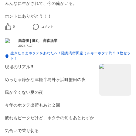
みんなに生かされて、今の俺がいる。
ホントにありがとう！！
5
コメント
高森優 | 鷹丸 高森漁業
2024.7.17
生きたままホタテをあなたへ！陸奥湾蟹田産ミルキーホタテ約５０枚セッ
ト！
現場のリアル❗❗
めっちゃ静かな津軽半島外ヶ浜町蟹田の夜
風が全くない夏の夜
今年のホタテ出荷もあと２回
疲れもピークだけど、ホタテの旬もあとわずか…
気合いで乗り切る