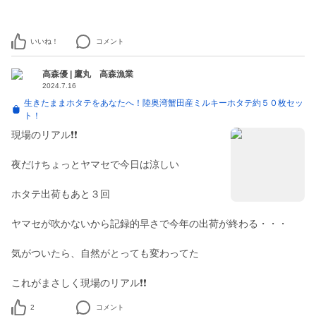
いいね！
コメント
高森優 | 鷹丸 高森漁業
2024.7.16
生きたままホタテをあなたへ！陸奥湾蟹田産ミルキーホタテ約５０枚セッ
ト！
現場のリアル❗❗
夜だけちょっとヤマセで今日は涼しい
ホタテ出荷もあと３回
ヤマセが吹かないから記録的早さで今年の出荷が終わる・・・
気がついたら、自然がとっても変わってた
これがまさしく現場のリアル❗❗
2
コメント