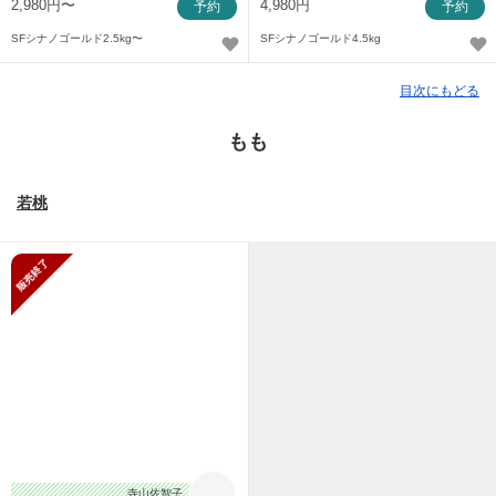
2,980円〜
4,980円
予約
予約
SFシナノゴールド2.5kg〜
SFシナノゴールド4.5kg
目次にもどる
もも
若桃
販売終了
寺山佐智子