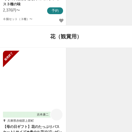
ス３種の味
2,376円〜
予約
６個セット（３種）〜
花（観賞用）
販売終了
吉本康二
兵庫県赤穂郡上郡町
【母の日ギフト】花のたっぷりバス