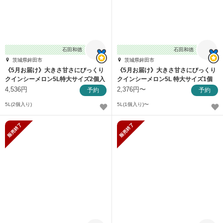
石田和徳
石田和徳
茨城県鉾田市
茨城県鉾田市
《5月お届け》大きさ甘さにびっくり
《5月お届け》大きさ甘さにびっくり
クインシーメロン5L特大サイズ2個入
クインシーメロン5L 特大サイズ1個
り
入り
4,536円
2,376円〜
予約
予約
5L(2個入り)
5L(1個入り)〜
販売終了
販売終了