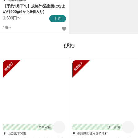
【予約5月下旬】規格外/温室桃はなよ
め計900g(6から9個入り)
1,600円〜
予約
1箱〜
びわ
販売終了
販売終了
戸島宏裕
濵口吉朗
山口県下関市
長崎県西彼杵郡時津町