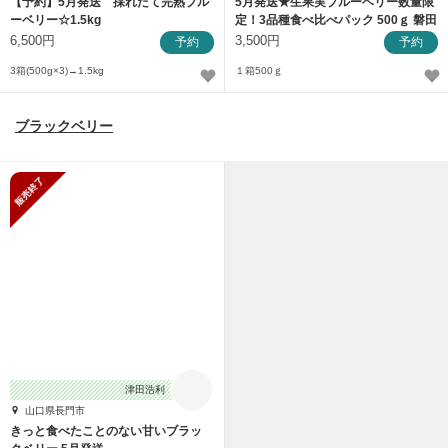
【予約】5月発送 採れたて完熟ブル
5月発送★生果実ブルーベリー数量限
ーベリー☆1.5kg
定！3品種食べ比べパック 500ｇ 磐田
産
6,500円
3,500円
予約
予約
3箱(500g×3)→1.5kg
１箱500ｇ
ブラックベリー
販売終了
津田浩利
山口県長門市
きっと食べたことのない甘いブラッ