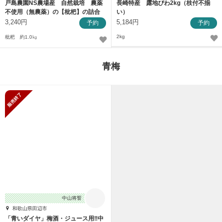
戸島農園NS農場産 自然栽培 農薬
長崎特産 露地びわ2kg（枝付不揃
不使用（無農薬）の【枇杷】の詰合
い）
せ！
3,240円
5,184円
予約
予約
2kg
枇杷 約1.0㎏
青梅
販売終了
中山将誓
和歌山県田辺市
「青いダイヤ」梅酒・ジュース用‼︎中