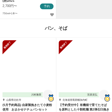
(赤)2021
2,700円〜
予約
750ml×1本〜
パン、そば
販売終了
販売終了
川村雅章
宮原克弘
山梨県北杜市
北海道雨竜郡幌加内町
(5月予約商品) 自家製挽きたて小麦粉
【予約受付中】有機畑で育てたそば
使用 おまかせナチュパンセット
を原料とした十割乾麺 第2弾石臼挽き