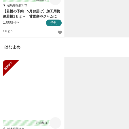
福島県須賀川市
【若桃の予約 5月お届け】加工用摘
果若桃1ｋｇ～ 甘露煮やジャムに
福島のもも
1,000円〜
予約
1ｋｇ〜
はなよめ
販売終了
片山和洋
熊本県熊本市