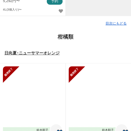
5,292円〜
予約
4L(3個入り)〜
目次にもどる
柑橘類
日向夏･ニューサマーオレンジ
販売終了
販売終了
鈴木順子
鈴木順子