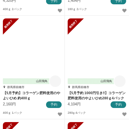
4,320円
1,404円
予約
予約
400ｇ 2パック
160ｇ 2パック
販売終了
販売終了
山田飛鳥
山田飛鳥
群馬県前橋市
群馬県前橋市
【5月予約】コラーゲン肥料使用のや
【5月予約 1000円引き‼️】コラーゲン
よいひめ 約400ｇ
肥料使用のやよいひめ280ｇ4パック
2,160円
4,104円
予約
予約
400ｇ 1パック
280g 4パック
販売終了
販売終了