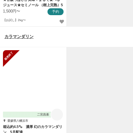
ジュース★セミノール （樹上完熟）5
月発送
1,500円〜
予約
【お試し】2kg〜
カラマンダリン
販売終了
二宮昌基
愛媛県八幡浜市
箱込約4.5㌔ 濃厚 幻のカラマンダリ
ン 5月配達