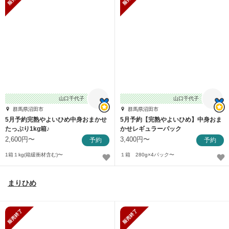
山口千代子
山口千代子
群馬県沼田市
群馬県沼田市
5月予約完熟やよいひめ中身おまかせ
5月予約【完熟やよいひめ】中身おま
たっぷり1kg箱♪
かせレギュラーパック
2,600円〜
3,400円〜
予約
予約
1箱１kg(箱緩衝材含む)〜
１箱 280g×4パック〜
まりひめ
販売終了
販売終了