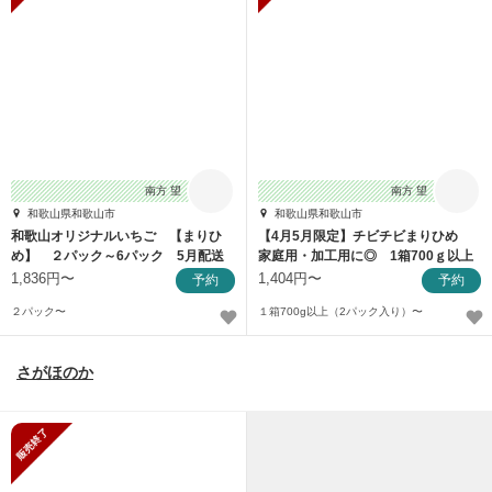
南方 望
南方 望
和歌山県和歌山市
和歌山県和歌山市
和歌山オリジナルいちご 【まりひ
【4月5月限定】チビチビまりひめ
め】 ２パック～6パック 5月配送
家庭用・加工用に◎ 1箱700ｇ以上
1,836円〜
1,404円〜
予約
予約
２パック〜
１箱700g以上（2パック入り）〜
さがほのか
販売終了