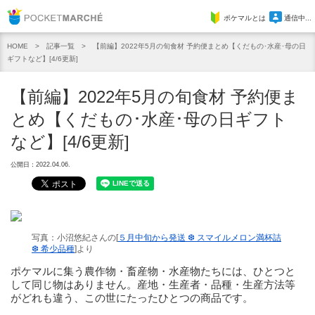
Pocket Marche
ポケマルとは
通信中...
記事一覧
【前編】2022年5月の旬食材 予約便まとめ【くだもの･水産･母の日
HOME
ギフトなど】[4/6更新]
【前編】2022年5月の旬食材 予約便ま
とめ【くだもの･水産･母の日ギフト
など】[4/6更新]
公開日：2022.04.06.
写真：小沼悠紀さんの[
５月中旬から発送 ❆ スマイルメロン満杯詰
❆ 希少品種
]より
ポケマルに集う農作物・畜産物・水産物たちには、ひとつと
して同じ物はありません。産地・生産者・品種・生産方法等
がどれも違う、この世にたったひとつの商品です。