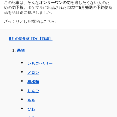
この記事は、そんな
オンリーワンの旬
を逃したくない人のた
めの
旬予報
。ポケマルに出品された2022年
5月発送
の
予約便
商
品を品目別に整理しました。
ざっくりとした概況はこちら↓
5月の旬食材 目次【前編】
果物
いちご･ベリー
メロン
柑橘類
りんご
もも
びわ