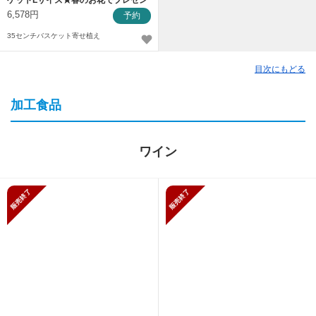
ケットLサイズ★春のお花でプレゼン
ト用寄せ植え
6,578円
予約
35センチバスケット寄せ植え
目次にもどる
加工食品
ワイン
販売終了
販売終了