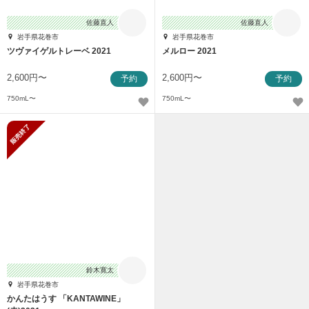
佐藤直人
佐藤直人
岩手県花巻市
岩手県花巻市
ツヴァイゲルトレーベ 2021
メルロー 2021
2,600円〜
2,600円〜
予約
予約
750mL〜
750mL〜
販売終了
鈴木寛太
岩手県花巻市
かんたはうす 「KANTAWINE」