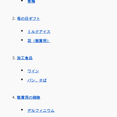
青梅
母の日ギフト
ミルクアイス
花（観賞用）
加工食品
ワイン
パン、そば
観賞用の植物
デルフィニウム