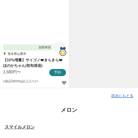
吉田幸浩
熊本県山鹿市
【10%増量】サイゴノ❤️きらきら❤️
ほのかちゃん(初旬発送)
1,680円〜
予約
1箱(正味550g以上入り)〜
目次にもどる
メロン
スマイルメロン