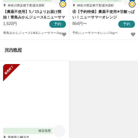
神奈川県足柄下郡湯河原町
神奈川県足柄下郡湯河原町
【農薬不使用】5／15よりお届け開
④【予約特価】農薬不使用✳︎甘酸っぱ
始！青島みかんジュース&ニューサマ
い！ニューサマーオレンジ
ーオレンジセ
1,620円
864円〜
予約
予約
青島みかんジュース1本&ニューサマー1kg
予約ニューサマーオレンジ1kg〜
河内晩柑
販売終了
梶谷高男
愛媛県八幡浜市