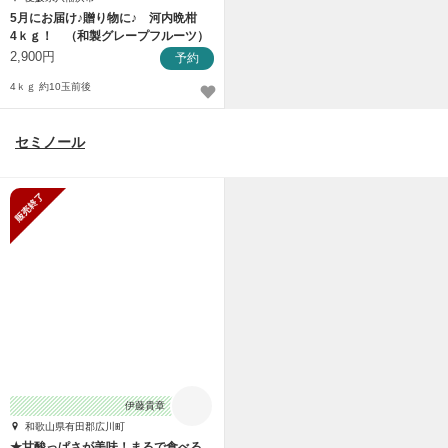
5月にお届け♪贈り物に♪ 河内晩柑
4ｋｇ！ （和製グレープフルーツ）
2,900円
予約
4ｋｇ 約10玉前後
セミノール
販売終了
伊藤貴章
和歌山県有田郡広川町
★甘酸っぱさが美味！まるで食べる