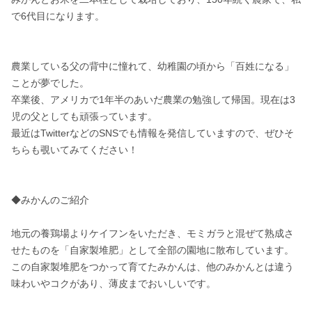
で6代目になります。

農業している父の背中に憧れて、幼稚園の頃から「百姓になる」
ことが夢でした。

卒業後、アメリカで1年半のあいだ農業の勉強して帰国。現在は3
児の父としても頑張っています。

最近はTwitterなどのSNSでも情報を発信していますので、ぜひそ
ちらも覗いてみてください！

◆みかんのご紹介

地元の養鶏場よりケイフンをいただき、モミガラと混ぜて熟成さ
せたものを「自家製堆肥」として全部の園地に散布しています。

この自家製堆肥をつかって育てたみかんは、他のみかんとは違う
味わいやコクがあり、薄皮までおいしいです。
