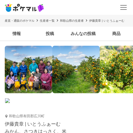
産直・通販のポケマル
生産者一覧
和歌山県の生産者
伊藤貴章 | いとうふぁーむ
情報
投稿
みんなの投稿
商品
和歌山県有田郡広川町
伊藤貴章 | いとうふぁーむ
みかん、さつきはっさく、米