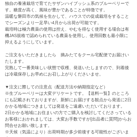
独自の養液栽培で育てたサザンハイブッシュ系のブルーベリーで
す。糖度が高く、風味が豊かであることが特徴です。
温暖な磐田市の気候を生かして、ハウスでの促成栽培をすること
でシーズンより一足早い4月から出荷が可能です。
栽培時は極力農薬の使用は控え、やむを得なく使用する場合は有
機JAS規格で認められている農薬を使用し、使用回数も最小限に
抑えるようにしています。
ご注文をいただきましたら 摘みたてをクール宅配便でお届けい
たします。
完熟して一番美味しい状態で収穫、発送いたしますので、到着後
は冷蔵保存しお早めにお召し上がりくださいませ。
▼注文に際しての注意点（配送方法や納期指定など）
※生ブルーベリーは大変デリケートです。【送料一覧】のところ
にも記載されておりますが、新鮮にお届けする観点から発送に2日
かかる地域につきましては発送をご遠慮いただいております。
2日かかる地域にお住まいの方でご購入を検討してくださっている
お客様におかれましては、大変お手数ですが[出品者に質問]からお
問合せお願い致します。
※天候（気温により）出荷時期が多少前後する可能性がございま