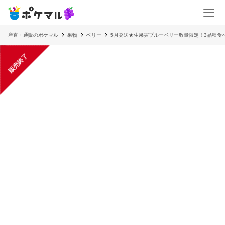
産直・通販のポケマル
果物
ベリー
5月発送★生果実ブルーベリー数量限定！3品種食べ比
販売終了