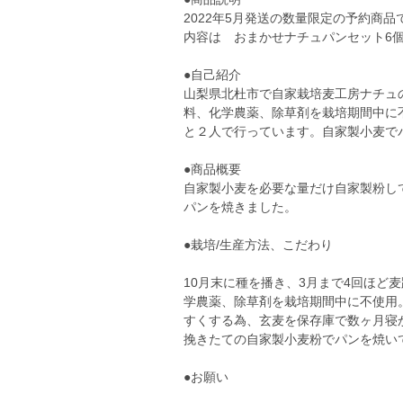
2022年5月発送の数量限定の予約商品
内容は おまかせナチュパンセット6
●自己紹介
山梨県北杜市で自家栽培麦工房ナチュ
料、化学農薬、除草剤を栽培期間中に
と２人で行っています。自家製小麦で
●商品概要
自家製小麦を必要な量だけ自家製粉し
パンを焼きました。
●栽培/生産方法、こだわり
10月末に種を播き、3月まで4回ほど
学農薬、除草剤を栽培期間中に不使用
すくする為、玄麦を保存庫で数ヶ月寝
挽きたての自家製小麦粉でパンを焼い
●お願い