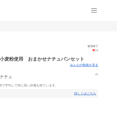
販売終了
19
たて小麦粉使用 おまかせナチュパンセット
みんなの投稿を見る
房ナチュ
間で平均して特に高い評価を得ています。
詳しくはこちら