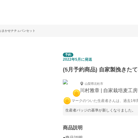
 おまかせナチュパンセット
予約
2022年5月に発送
(5月予約商品) 自家製挽き
山梨県北杜市
川村雅章 | 自家栽培麦工
マークのついた生産者さんは、過去1年
生産者バッジの基準が新しくなりました。
商品説明
●商品説明