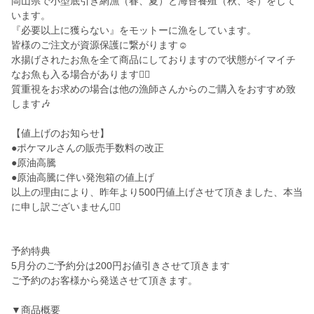
岡山県で小型底引き網漁（春、夏）と海苔養殖（秋、冬）をして
います。
『必要以上に獲らない』をモットーに漁をしています。
皆様のご注文が資源保護に繋がります☺️
水揚げされたお魚を全て商品にしておりますので状態がイマイチ
なお魚も入る場合があります🙇‍♂️
質重視をお求めの場合は他の漁師さんからのご購入をおすすめ致
します🎶
【値上げのお知らせ】
●ポケマルさんの販売手数料の改正
●原油高騰
●原油高騰に伴い発泡箱の値上げ
以上の理由により、昨年より500円値上げさせて頂きました、本当
に申し訳ございません🙇‍♂️
予約特典
5月分のご予約分は200円お値引きさせて頂きます
ご予約のお客様から発送させて頂きます。
▼商品概要