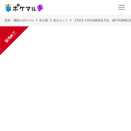
産直・通販のポケマル
魚介類
魚介セット
【予約】5月GW後発送予定。瀬戸内海岡山
販売終了