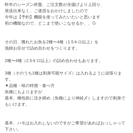
昨年のシーズン終盤、ご注文数が水揚げより上回り、
発送出来なく、ご迷惑をおかけしましたので
今年は【予約】機能を使ってみたいたいと思います
初の機能なので、どこまで使いこなせるか、、💦
その日、獲れたお魚を2種〜4種（1.5キロ以上）を
漁師お任せで詰め合わせをつくります。
2種〜4種（2.5キロ以上）の詰め合わせもあります。
3種（そのうち1種は刺身可能サイズ）は入れるように頑張りま
す。
▼品種・味の特徴・食べ方
魚種にもよりますが
基本、梱包前に活き締め（魚種により神経〆）しますので刺身で
もいけます。
基本、ハモはお入れしないのですがご希望があればおっしゃって
下さい。