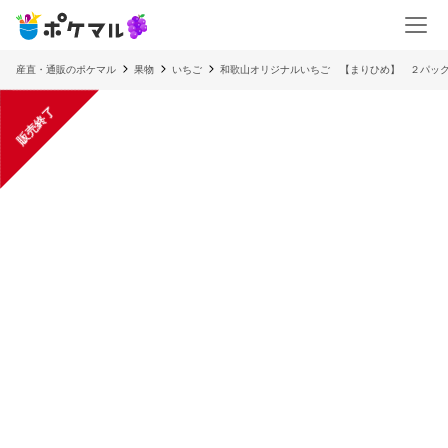
産直・通販のポケマル
果物
いちご
和歌山オリジナルいちご 【まりひめ】 ２パック
販売終了