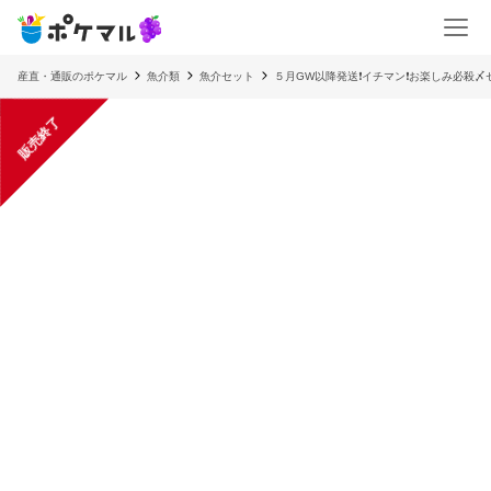
産直・通販のポケマル
魚介類
魚介セット
５月GW以降発送❗イチマン❗お楽しみ必殺〆
販売終了