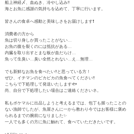
船上神経〆、血ぬき、冷やし込み‼️
海とお魚に感謝の気持ちを込めて、丁寧に行います。
皆さんの食卓へ感動と美味しさをお届けします❗
消費者の方から
魚は切り身しか買ったことがない…
お魚の腹を裂くのには抵抗がある…
内臓を取り出すとまな板が血だらけ…
魚って生臭い…臭い全然とれない…え…無理…
でも新鮮なお魚を食べたい‼️と思っている方！
ぜひ、イチマンのピカピカの魚食べてください‼️
こちらで下処理して発送いたします🐟
尚、自分で下処理したい場合はご連絡くださいネ。
私もポケマルに出品しようと考えるまでは、包丁も握ったことの
ない漁師でしたが、魚屋さんに一から教わり今ではお客様に褒め
られるまでの腕前になりました✨
一人でも多くの方に魚に触れて、食べていただきたいです。