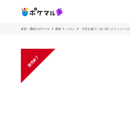
産直・通販のポケマル
果物
メロン
《5月お届け》甘い甘いクインシーメロ
販売終了