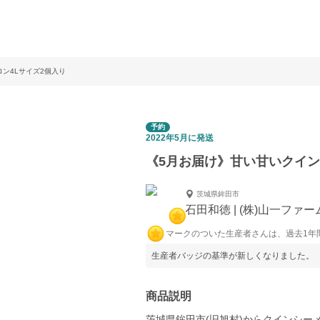
ン4Lサイズ2個入り
予約
2022年5月に発送
《5月お届け》甘い甘いクイン
茨城県鉾田市
石田和徳 | (株)山一ファー
マークのついた生産者さんは、過去1年
生産者バッジの基準が新しくなりました。
商品説明
茨城県鉾田市(旧旭村)からクインシー