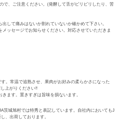
くので、ご注意ください。(発酵して舌がビリビリしたり、苦
ら出して痛みはないか割れていないか確かめて下さい。
をメッセージでお知らせください。対応させていただきま
頃です。常温で追熟させ、果肉がお好みの柔らかさになった
し上がりください‼️
おきます。置きすぎは旨味を損ないます。
JA茨城旭村では特秀と表記しています。自社内においてもJ
断し、出荷しております。