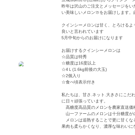
昨年は沢山のご注文とメッセージをい
い美味しいメロン🍈をお届けします。
クインシーメロンは甘く、とろけるよ
良いと言われています
5月中旬からのお届けになります
お届けするクインシーメロンは
☆品質は特秀
☆糖度は16度以上
☆4Ｌ(1.6kg前後の大玉)
☆2個入り
☆食べ頃表示付き
私たちは、甘さ.ネット.大きさにこだ
に日々頑張っています。
高糖度高品質のメロンを農家直送価格
山一ファームのメロンは十分糖度が
メロンは追熟することで更に甘くなる
果肉も柔らかくなり、濃厚な味わいに