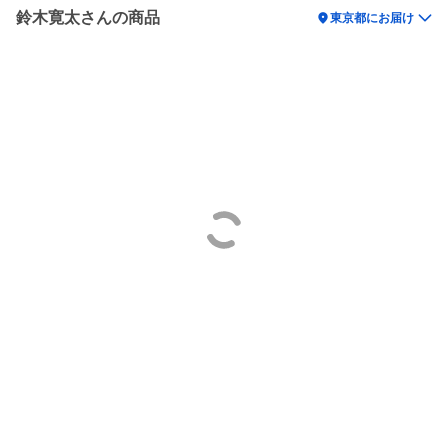
鈴木寛太さんの商品
location_on
東京都にお届け