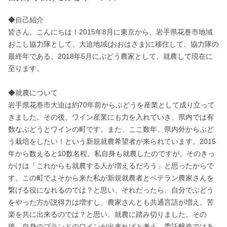
◆自己紹介

皆さん、こんにちは！2015年8月に東京から、岩手県花巻市地域
おこし協力隊として、大迫地域(おおはさま)に移住して、協力隊の
最終年である、2018年5月にぶどう農家として、就農して現在に
至ります。

◆就農について

岩手県花巻市大迫は約70年前からぶどうを産業として成り立って
きました。その後、ワイン産業にも力を入れていき、県内では有
数なぶどうとワインの町です。また、ここ数年、県内外からぶど
う栽培をしたい！という新規就農希望者が来られています。2015
年から数えると10数名程。私自身も就農したのですが、そのきっ
かけは「これからも就農する人が増えるだろう」と思ったからで
す。この町でよそから来た私が新規就農者とベテラン農家さんを
繋げる役になれるのでは？と思い、それだったら、自分でぶどう
をやった方が説得力は増すし、農家さんとも共通言語が増え、苦
楽を共に出来るのでは？と思い、就農に踏み切りました。その
後、自身のブランドのワインが出来ればと考え、委託醸造ではあ