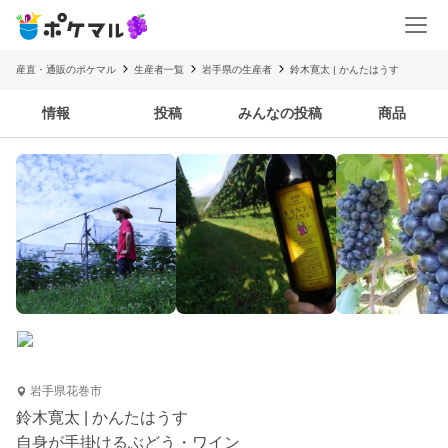
産直・通販のポケマル
生産者一覧
岩手県の生産者
鈴木寛太 | かんたはうす
情報
投稿
みんなの投稿
商品
岩手県花巻市
鈴木寛太 | かんたはうす
自身が手掛けるぶどう・ワイン