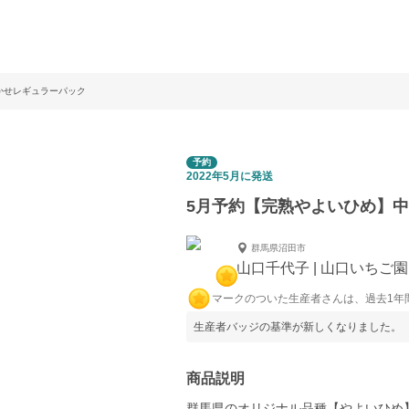
かせレギュラーパック
予約
2022年5月に発送
5月予約【完熟やよいひめ】
群馬県沼田市
山口千代子 | 山口いちご園
マークのついた生産者さんは、過去1年
生産者バッジの基準が新しくなりました。
商品説明
群馬県のオリジナル品種【やよいひめ