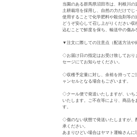
当園のある群馬県沼田市は、利根川の
土耕栽培を採用し、自然の力だけでじ
使用することで化学肥料や殺虫剤等の
どうぞ安心して召し上がりください収
込むことで鮮度を保ち、輸送中の傷み
▼注文に際しての注意点（配送方法や
◇お届け日の指定はお受け致しており
セージにてお知らせください。
◇収穫予定量に対し、余裕を持ってご
ャンセルとなる場合もございます。
◇クール便で発送いたしますが、いち
いたします。ご不在等により、商品を
す。
◇傷のない状態で発送いたしますが、
承ください。
あまりひどい場合はヤマト運輸さんに