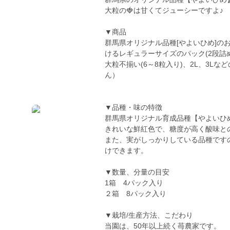
大粒の🍓は甘くてジューシーですよ♪
▼商品
群馬県オリジナル品種[やよいひめ]の
けるレギュラーサイズのパック(2段詰
大粒不揃い(6～8粒入り)、2L、3
ん）
▼品種・味の特徴
群馬県オリジナル育成品種【やよいひ
きれいな鮮紅色で、糖度が高く酸味と
また、実がしっかりしている品種です
けできます。
▼数量、分量の目安
1箱 4パック入り
２箱 8パック入り
▼栽培/生産方法、こだわり
当園は、50年以上続く苺農家です。