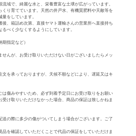
源流域で、綺麗な水と、栄養豊富な土壌が広がっています。
っくり育てています。天然の井戸水、有機質肥料や天敵等を
減量をしています。
穫後、箱詰め次第、直接ヤマト運輸さんの営業所へ直接持ち
なるべく少なくするようにしています。
納期指定など）
ませんが、お受け取りいただけない日がございましたらメッ
注文を承っておりますが、天候不順などにより、遅延又はキ
ごは傷みやすいため、必ず到着予定日にお受け取りをお願い
お受け取りいただけなかった場合、商品の保証は致しかねま
配送の際に多少の傷がついてしまう場合がございます。ご了
現品を確認していただくことで代品の保証をしていただけま