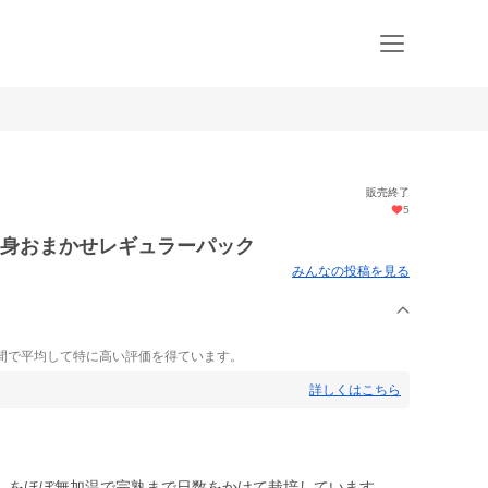
販売終了
5
中身おまかせレギュラーパック
みんなの投稿を見る
間で平均して特に高い評価を得ています。
詳しくはこちら
】をほぼ無加温で完熟まで日数をかけて栽培しています。