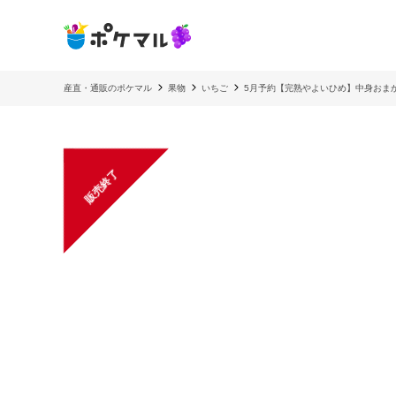
産直・通販のポケマル
果物
いちご
5月予約【完熟やよいひめ】中身おま
販売終了