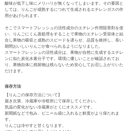
酸味が低下し味にメリハリが無くなってしまいます。その要因と
しては、りんごが成熟するにつれて生成されるエチレンガスの作
用があげられます。
そこでスマートフレッシュの活性成分のエチレン作用阻害剤を使
い、りんごにくん蒸処理をすることで果物のエチレン受容体と結
合し果物の吸収と成熟のスピードを遅らせ、品質を維持し、長い
期間おいしいりんごが食べられるようになりました。
スマートフレッシュの活性成分は、果物が自然に生成するエチレ
ンに似た炭化水素分子です。環境に優しいことが確認されてお
り、果物自体に残留物は残らないため安心してお召し上がりいた
だけます。
保存方法
【りんごの保存方法について】
届き次第、冷蔵庫や冷暗所にて保存してください。
気温の変化がない冷蔵庫がとくにオススメです。
新聞紙などで包み、ビニール袋に入れると鮮度がより保たれま
す。
りんごは冷やすと甘くなります。