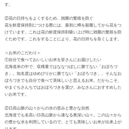
す。

②花の日持ちをよくするため、雑菌の繁殖を防ぐ

花を鮮度保持剤につける際には、最初に樽を殺菌してから花をつ
けています。これは花の鮮度保持剤吸い上げ時に雑菌の繁殖を防
ぐためです。これをすることにより、花の日持ちを良くします。

＜お米のこだわり＞

①自分で食べておいしいお米を皆さんにお届けしたい

北海道米の中で、収穫量ではななつぼしに勝てない「おぼろづ
き」。知名度はゆめぴりかに勝てない「おぼろづき」。そんなお
ぼろづきでも自分で食べて美味しいと思えるお米。だからこそ、
やまぐちさんちではおぼろづきを選び、みなさんにおすすめした
いお米です。

②日高山脈の山々からの水の恵みと豊かな自然

北海道でも名高い日高山脈から連なる奥深い山々。この山々から
の豊かな水を利用しているので、とても美味しいお米が出来上が