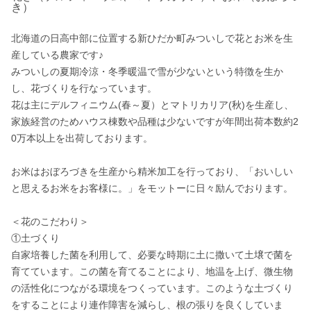
き）
北海道の日高中部に位置する新ひだか町みついしで花とお米を生
産している農家です♪

みついしの夏期冷涼・冬季暖温で雪が少ないという特徴を生か
し、花づくりを行なっています。

花は主にデルフィニウム(春～夏）とマトリカリア(秋)を生産し、
家族経営のためハウス棟数や品種は少ないですが年間出荷本数約2
0万本以上を出荷しております。

お米はおぼろづきを生産から精米加工を行っており、「おいしい
と思えるお米をお客様に。」をモットーに日々励んでおります。

＜花のこだわり＞

①土づくり

自家培養した菌を利用して、必要な時期に土に撒いて土壌で菌を
育てています。この菌を育てることにより、地温を上げ、微生物
の活性化につながる環境をつくっています。このような土づくり
をすることにより連作障害を減らし、根の張りを良くしていま