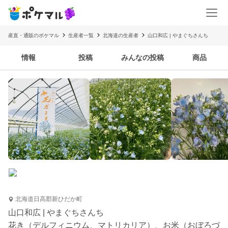
産直・通販のポケマル
生産者一覧
北海道の生産者
山口和広 | やまぐちさんち
情報
投稿
みんなの投稿
商品
北海道日高郡新ひだか町
山口和広 | やまぐちさんち
花き（デルフィニウム、マトリカリア）、お米（おぼろづ