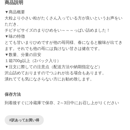
商品説明
▼商品概要
大粒より小さい粒がたくさん入っている方が良いというお声をい
ただき、
チビチビサイズのまりひめをい～～～っぱい詰めました！
▼味の特徴
とても甘いまりひめですが他の苺同様、春になると酸味が出てき
ます。それでも他の苺には負けない甘さは健在です。
▼数量、分量の目安
１箱700g以上（2パック入り）
▼注文に際しての注意点（配送方法や納期指定など）
沢山詰めておりますのでつぶれが出る場合もあります。
潰れてても気になさらない方にお勧め致します。
保存方法
到着後すぐに冷蔵庫で保存、2～3日中にお召し上がりください
#訳あってお買い得