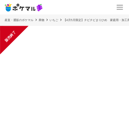
産直・通販のポケマル
果物
いちご
【4月5月限定】チビチビまりひめ 家庭用・加工用
販売終了